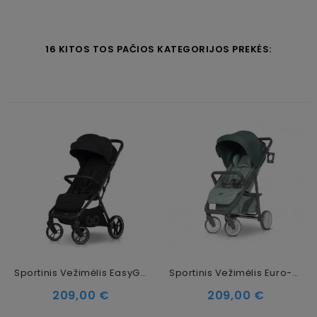
16 KITOS TOS PAČIOS KATEGORIJOS PREKĖS:
Sportinis Vežimėlis EasyGo Zoya Ebony Black
Sportinis Vežimėlis Euro-Cart Flex Jungle
Kaina
Kaina
209,00 €
209,00 €