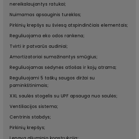
nereikalaujantys ratukai;
Nuimamas apsauginis turėklas;
Pirkinių krepšys su šviesą atspindinčiais elementais;
Reguliuojama eko odos rankena;
Tvirti ir patvarūs audiniai;
Amortizatoriai sumažinantys smūgius;
Reguliuojamas sėdynės atlošas ir kojų atrama;
Reguliuojami 5 taškų saugos diržai su
paminkštinimais;
XXL saulės stogelis su UPF apsauga nuo saulės;
Ventiliacijos sistema;
Centrinis stabdys;
Pirkinių krepšys;
Lengva aliuminio konstrukcija;