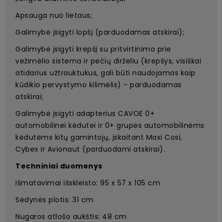
Apsauga nuo lietaus;
Galimybė įsigyti lopšį (parduodamas atskirai);
Galimybė įsigyti krepšį su pritvirtinimo prie
vežimėlio sistema ir pečių dirželiu (krepšys, visiškai
atidarius užtrauktukus, gali būti naudojamas kaip
kūdikio pervystymo kilimėlis) - parduodamas
atskirai;
Galimybė įsigyti adapterius CAVOE 0+
automobilinei kėdutei ir 0+ grupės automobilinėms
kėdutėms kitų gamintojų, įskaitant Maxi Cosi,
Cybex ir Avionaut (parduodami atskirai).
Techniniai duomenys
Išmatavimai išskleisto: 95 x 57 x 105 cm
Sėdynės plotis: 31 cm
Nugaros atlošo aukštis: 48 cm