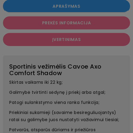
APRAŠYMAS
PREKĖS INFORMACIJA
ĮVERTINIMAS
Sportinis vežimėlis Cavoe Axo
Comfort Shadow
Skirtas vaikams iki 22 kg;
Galimybė tvirtinti sėdynę į priekį arba atgal;
Patogi sulankstymo viena ranka funkcija;
Priekiniai sukamieji (savaime besireguliuojantys)
ratai su galimybe juos nustatyti važiavimui tiesiai;
Patvarūs, atsparūs dūriams ir priežiūros