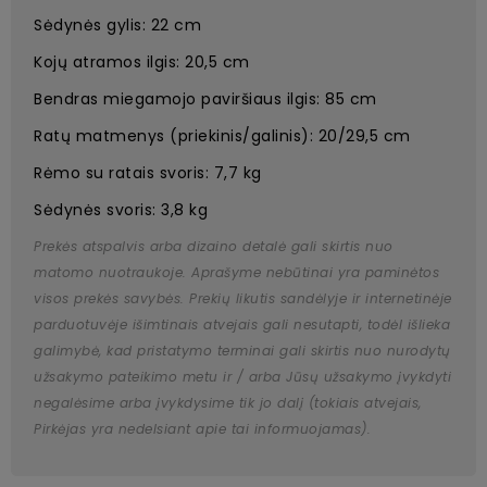
Sėdynės gylis: 22 cm
Kojų atramos ilgis: 20,5 cm
Bendras miegamojo paviršiaus ilgis: 85 cm
Ratų matmenys (priekinis/galinis): 20/29,5 cm
Rėmo su ratais svoris: 7,7 kg
Sėdynės svoris: 3,8 kg
Prekės atspalvis arba dizaino detalė gali skirtis nuo
matomo nuotraukoje. Aprašyme nebūtinai yra paminėtos
visos prekės savybės. Prekių likutis sandėlyje ir internetinėje
parduotuvėje išimtinais atvejais gali nesutapti, todėl išlieka
galimybė, kad pristatymo terminai gali skirtis nuo nurodytų
užsakymo pateikimo metu ir / arba Jūsų užsakymo įvykdyti
negalėsime arba įvykdysime tik jo dalį (tokiais atvejais,
Pirkėjas yra nedelsiant apie tai informuojamas).