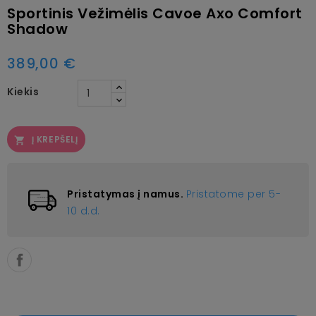
Sportinis Vežimėlis Cavoe Axo Comfort
Shadow
389,00 €
Kiekis
Į KREPŠELĮ

Pristatymas į namus.
Pristatome per 5-
10 d.d.