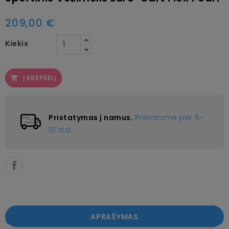
209,00 €
Kiekis
Į KREPŠELĮ

Pristatymas į namus.
Pristatome per 5-
10 d.d.
APRAŠYMAS