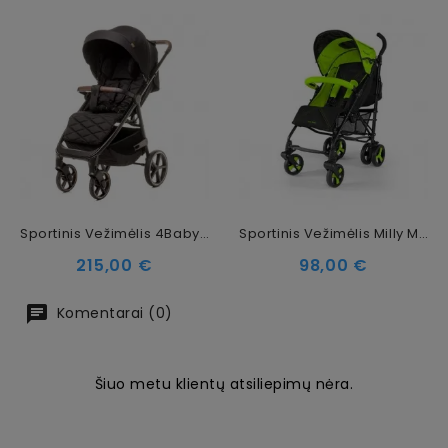
Sportinis Vežimėlis 4Baby Stinger Pro Black
Sportinis Vežimėlis Milly Mally Royal Green
Kaina
Kaina
215,00 €
98,00 €
Komentarai (0)
Šiuo metu klientų atsiliepimų nėra.