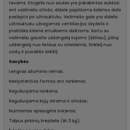
tėvams. Stogelis nuo saulės yra pakabintas aukštai
ant vežimėlio atlošo, didelė papildoma kabinos dalis
paslėpta po užtrauktuku. Vežimėlio gale yra didelis
užtrauktuku užsegamas ventiliacijos skydelis ir
praktiška kišenė smulkiems daiktams. Kartu su
vežimėliu gausite uždangalą kojoms (šilčiau), pilną
uždangalą nuo lietaus su orlaidėmis, tinklelį nuo
uodų ir puodelio laikiklį.
Savybės
Lengvas aliuminio rėmas;
Neslystančios formos ant rankenos;
Reguliuojama rankena;
Reguliuojama kojų atrama ir atlošas;
Nuimamas apsauginis barjeras;
Talpus pirkinių krepšelis (iki 3 kg);