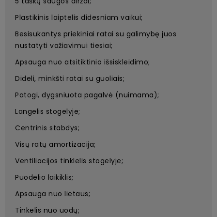
5 taškų saugos diržai;
Plastikinis laiptelis didesniam vaikui;
Besisukantys priekiniai ratai su galimybę juos
nustatyti važiavimui tiesiai;
Apsauga nuo atsitiktinio išsiskleidimo;
Dideli, minkšti ratai su guoliais;
Patogi, dygsniuota pagalvė (nuimama);
Langelis stogelyje;
Centrinis stabdys;
Visų ratų amortizacija;
Ventiliacijos tinklelis stogelyje;
Puodelio laikiklis;
Apsauga nuo lietaus;
Tinkelis nuo uodų;