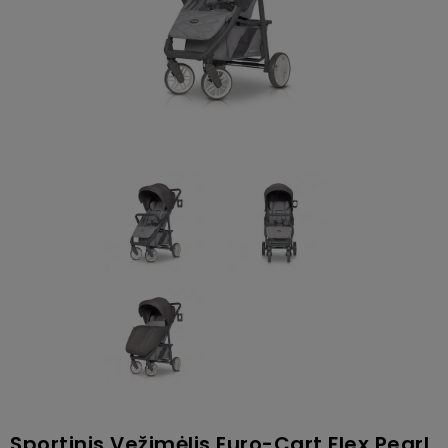
Sportinis Vežimėlis Euro-Cart Flex Pearl