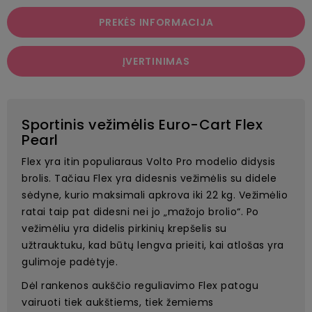
PREKĖS INFORMACIJA
ĮVERTINIMAS
Sportinis vežimėlis Euro-Cart Flex
Pearl
Flex yra itin populiaraus Volto Pro modelio didysis
brolis. Tačiau Flex yra didesnis vežimėlis su didele
sėdyne, kurio maksimali apkrova iki 22 kg. Vežimėlio
ratai taip pat didesni nei jo „mažojo brolio“. Po
vežimėliu yra didelis pirkinių krepšelis su
užtrauktuku, kad būtų lengva prieiti, kai atlošas yra
gulimoje padėtyje.
Dėl rankenos aukščio reguliavimo Flex patogu
vairuoti tiek aukštiems, tiek žemiems