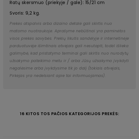
Ratų skersmuo (priekyje / gale): 15/21 cm
Svoris: 9,2 kg.
Prekės atspalvis arba dizaino detalė gali skirtis nuo
matomo nuotraukoje. Aprašyme nebūtinai yra paminėtos
visos prekės savybės. Prekių likutis sandėlyje ir internetinėje
parduotuvėje išimtinais atvejais gali nesutapti, todėl išlieka
galimybė, kad pristatymo terminai gali skirtis nuo nurodytų
užsakymo pateikimo metu ir / arba Jūsų užsakymo įvykdyti
negalėsime arba įvykdysime tik jo dalį (tokiais atvejais,
Pirkėjas yra nedelsiant apie tai informuojamas).
16 KITOS TOS PAČIOS KATEGORIJOS PREKĖS: