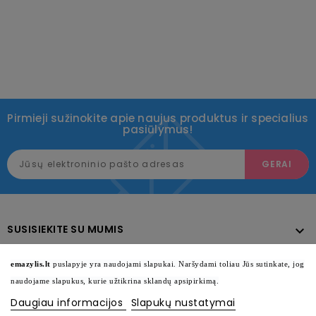
Pirmieji sužinokite apie naujus produktus ir specialius
pasiūlymus!
SUSISIEKITE SU MUMIS

KATALOGAS

emazylis.lt
puslapyje yra naudojami slapukai. Naršydami toliau Jūs sutinkate, jog
naudojame slapukus, kurie užtikrina sklandų apsipirkimą.
INFORMACIJA

Daugiau informacijos
Slapukų nustatymai
SEKITE MUS
