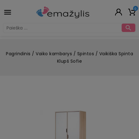
0


Pagrindinis
Vaiko kambarys
Spintos
Vaikiška Spinta
Klupš Sofie