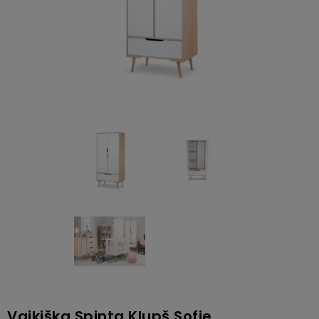
Vaikiška Spinta Klupš Sofie