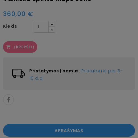
360,00 €
Kiekis
Į KREPŠELĮ

Pristatymas į namus.
Pristatome per 5-
10 d.d.
APRAŠYMAS