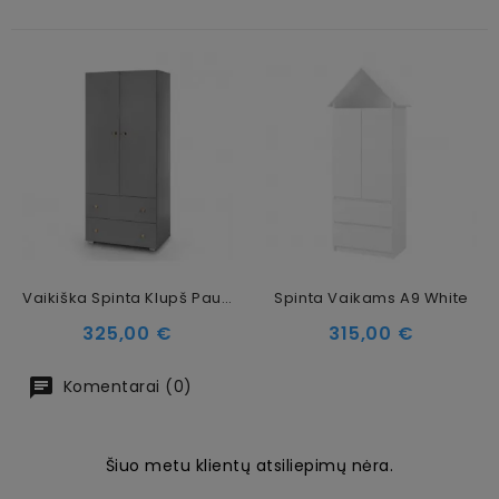
Vaikiška Spinta Klupš Pauline, Pilka
Spinta Vaikams A9 White
Kaina
Kaina
325,00 €
315,00 €
Komentarai (0)
Šiuo metu klientų atsiliepimų nėra.