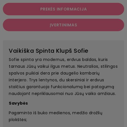
PREKĖS INFORMACIJA
ĮVERTINIMAS
Vaikiška Spinta Klupš Sofie
Sofie spinta yra modernus, erdvus baldas, kuris
tarnaus Jūsų vaikui ilgus metus. Neutralios, stilingos
spalvos puikiai dera prie daugelio kambarių
interjero. Trys lentynos, du skersiniai ir erdvus
stalčius garantuoja funkcionalumą bei patogumą
naudojant nepriklausomai nuo Jūsų vaiko amžiaus.
Savybės
Pagaminta iš buko medienos, medžio drožlių
plokštės;