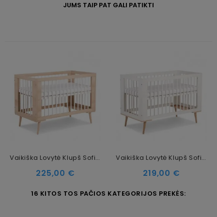
JUMS TAIP PAT GALI PATIKTI
Vaikiška Lovytė Klupš Sofie, Ruda,120x60 Cm
Vaikiška Lovytė Klupš Sofie, Balta,120x60 Cm
Kaina
Kaina
225,00 €
219,00 €
16 KITOS TOS PAČIOS KATEGORIJOS PREKĖS: