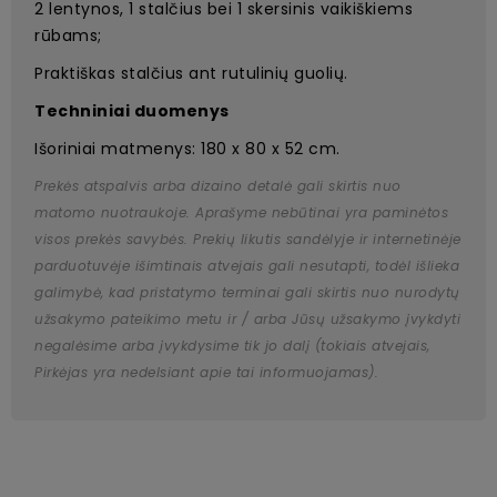
2 lentynos, 1 stalčius bei 1 skersinis vaikiškiems
rūbams;
Praktiškas stalčius ant rutulinių guolių.
Techniniai duomenys
Išoriniai matmenys: 180 x 80 x 52 cm.
Prekės atspalvis arba dizaino detalė gali skirtis nuo
matomo nuotraukoje. Aprašyme nebūtinai yra paminėtos
visos prekės savybės. Prekių likutis sandėlyje ir internetinėje
parduotuvėje išimtinais atvejais gali nesutapti, todėl išlieka
galimybė, kad pristatymo terminai gali skirtis nuo nurodytų
užsakymo pateikimo metu ir / arba Jūsų užsakymo įvykdyti
negalėsime arba įvykdysime tik jo dalį (tokiais atvejais,
Pirkėjas yra nedelsiant apie tai informuojamas).