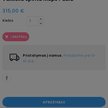
315,00 €
Kiekis
Į KREPŠELĮ

Pristatymas į namus.
Pristatome per 5-
10 d.d.
APRAŠYMAS