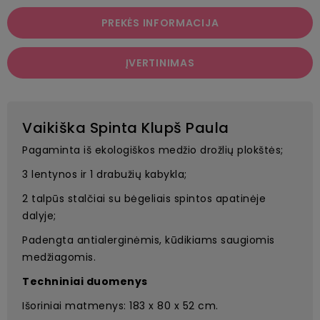
PREKĖS INFORMACIJA
ĮVERTINIMAS
Vaikiška Spinta Klupš Paula
Pagaminta iš ekologiškos medžio drožlių plokštės;
3 lentynos ir 1 drabužių kabykla;
2 talpūs stalčiai su bėgeliais spintos apatinėje
dalyje;
Padengta antialerginėmis, kūdikiams saugiomis
medžiagomis.
Techniniai duomenys
Išoriniai matmenys: 183 x 80 x 52 cm.