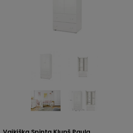
Vaikiška Spinta Klupš Paula