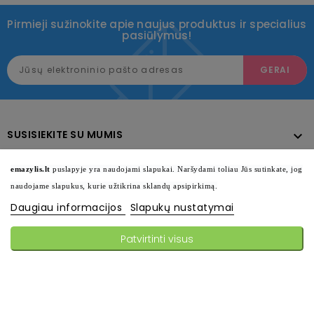
Pirmieji sužinokite apie naujus produktus ir specialius
pasiūlymus!
SUSISIEKITE SU MUMIS

KATALOGAS

emazylis.lt
puslapyje yra naudojami slapukai. Naršydami toliau Jūs sutinkate, jog
naudojame slapukus, kurie užtikrina sklandų apsipirkimą.
INFORMACIJA

Daugiau informacijos
Slapukų nustatymai
SEKITE MUS

Patvirtinti visus