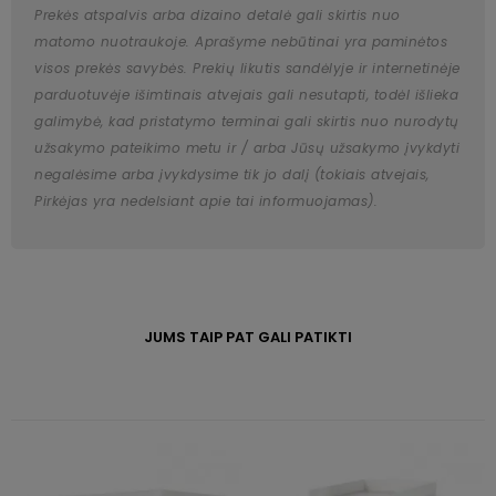
Prekės atspalvis arba dizaino detalė gali skirtis nuo
matomo nuotraukoje. Aprašyme nebūtinai yra paminėtos
visos prekės savybės. Prekių likutis sandėlyje ir internetinėje
parduotuvėje išimtinais atvejais gali nesutapti, todėl išlieka
galimybė, kad pristatymo terminai gali skirtis nuo nurodytų
užsakymo pateikimo metu ir / arba Jūsų užsakymo įvykdyti
negalėsime arba įvykdysime tik jo dalį (tokiais atvejais,
Pirkėjas yra nedelsiant apie tai informuojamas).
JUMS TAIP PAT GALI PATIKTI