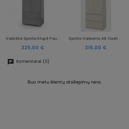
Vaikiška Spinta Klupš Pauline, Pilka
Spinta Vaikams A9 Cashmere
Kaina
Kaina
325,00 €
315,00 €
Komentarai (0)
Šiuo metu klientų atsiliepimų nėra.