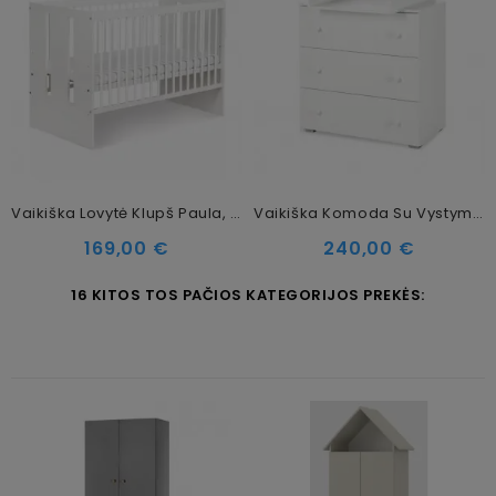
Vaikiška Lovytė Klupš Paula, 120x60 Cm
Vaikiška Komoda Su Vystymo Stalu Klupš Paula, Balta
Kaina
Kaina
169,00 €
240,00 €
16 KITOS TOS PAČIOS KATEGORIJOS PREKĖS: