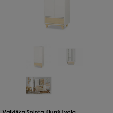
Vaikiška Spinta Klupš Lydia