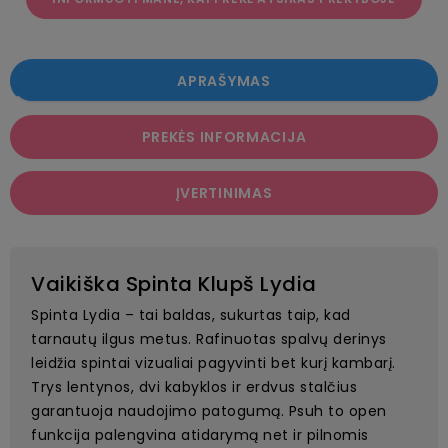
APRAŠYMAS
PREKĖS INFORMACIJA
ĮVERTINIMAS
Vaikiška Spinta Klupš Lydia
Spinta Lydia – tai baldas, sukurtas taip, kad
tarnautų ilgus metus. Rafinuotas spalvų derinys
leidžia spintai vizualiai pagyvinti bet kurį kambarį.
Trys lentynos, dvi kabyklos ir erdvus stalčius
garantuoja naudojimo patogumą. Psuh to open
funkcija palengvina atidarymą net ir pilnomis