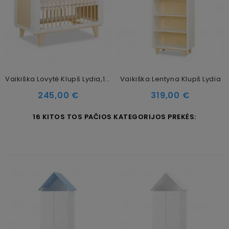
Vaikiška Lovytė Klupš Lydia,120x60 Cm
Vaikiška Lentyna Klupš Lydia
Kaina
Kaina
245,00 €
319,00 €
16 KITOS TOS PAČIOS KATEGORIJOS PREKĖS: