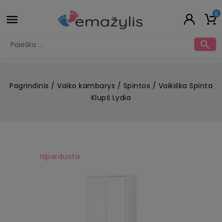
0


Pagrindinis
Vaiko kambarys
Spintos
Vaikiška Spinta
Klupš Lydia
Išparduota