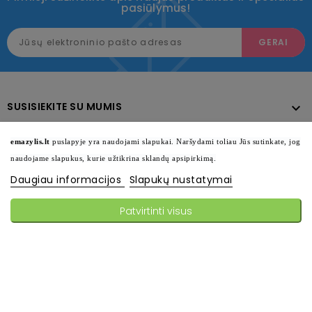
pasiūlymus!
SUSISIEKITE SU MUMIS

KATALOGAS

emazylis.lt
puslapyje yra naudojami slapukai. Naršydami toliau Jūs sutinkate, jog
naudojame slapukus, kurie užtikrina sklandų apsipirkimą.
INFORMACIJA

Daugiau informacijos
Slapukų nustatymai
SEKITE MUS

Patvirtinti visus
© 2026 - Visos teisės saugomos emazylis.lt