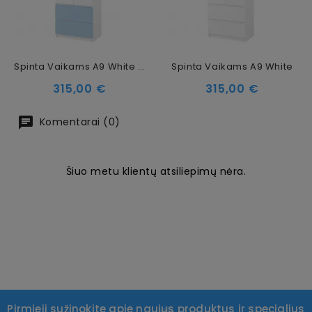
Spinta Vaikams A9 White Blue
Spinta Vaikams A9 White
Kaina
Kaina
315,00 €
315,00 €
Komentarai (0)
Šiuo metu klientų atsiliepimų nėra.
Pirmieji sužinokite apie naujus produktus ir specialius