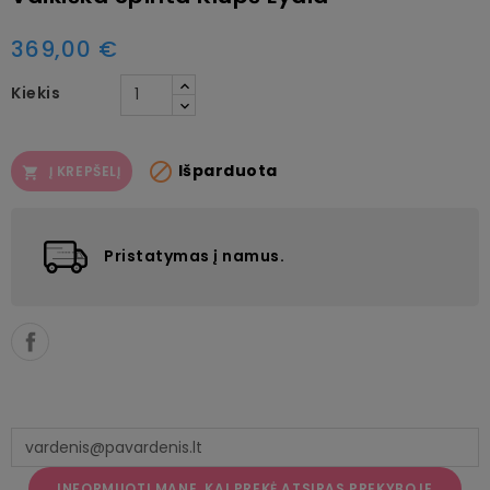
369,00 €
Kiekis

Išparduota
Į KREPŠELĮ

Pristatymas į namus.
INFORMUOTI MANE, KAI PREKĖ ATSIRAS PREKYBOJE