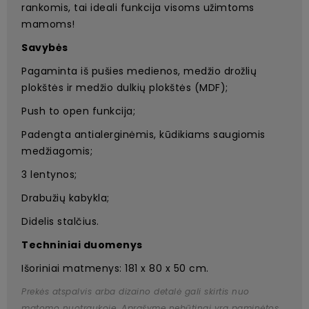
rankomis, tai ideali funkcija visoms užimtoms
mamoms!
Savybės
Pagaminta iš pušies medienos, medžio drožlių
plokštės ir medžio dulkių plokštės (MDF);
Push to open funkcija;
Padengta antialerginėmis, kūdikiams saugiomis
medžiagomis;
3 lentynos;
Drabužių kabykla;
Didelis stalčius.
Techniniai duomenys
Išoriniai matmenys: 181 x 80 x 50 cm.
Prekės atspalvis arba dizaino detalė gali skirtis nuo
matomo nuotraukoje. Aprašyme nebūtinai yra paminėtos