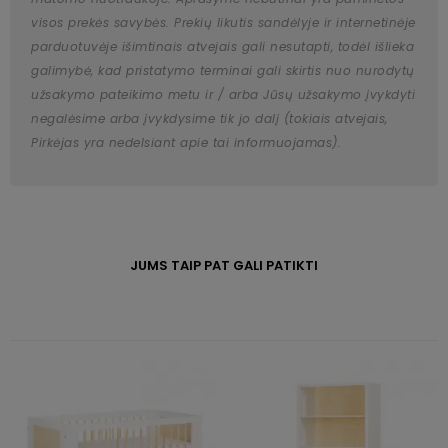
visos prekės savybės. Prekių likutis sandėlyje ir internetinėje
parduotuvėje išimtinais atvejais gali nesutapti, todėl išlieka
galimybė, kad pristatymo terminai gali skirtis nuo nurodytų
užsakymo pateikimo metu ir / arba Jūsų užsakymo įvykdyti
negalėsime arba įvykdysime tik jo dalį (tokiais atvejais,
Pirkėjas yra nedelsiant apie tai informuojamas).
JUMS TAIP PAT GALI PATIKTI