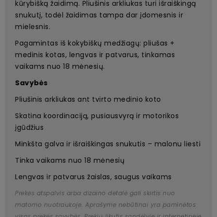
kūrybišką žaidimą. Pliušinis arkliukas turi išraiškingą
snukutį, todėl žaidimas tampa dar įdomesnis ir
mielesnis.
Pagamintas iš kokybiškų medžiagų: pliušas +
medinis kotas, lengvas ir patvarus, tinkamas
vaikams nuo 18 mėnesių.
Savybės
Pliušinis arkliukas ant tvirto medinio koto
Skatina koordinaciją, pusiausvyrą ir motorikos
įgūdžius
Minkšta galva ir išraiškingas snukutis – malonu liesti
Tinka vaikams nuo 18 mėnesių
Lengvas ir patvarus žaislas, saugus vaikams
Prekės atspalvis arba dizaino detalė gali skirtis nuo
matomo nuotraukoje. Aprašyme nebūtinai yra paminėtos
visos prekės savybės. Prekių likutis sandėlyje ir internetinėje