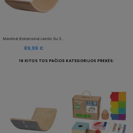
Medinė Balansinė Lenta Su Smėliniu Veltiniu – Natūrali, 80x30 Cm
Kaina
89,99 €
16 KITOS TOS PAČIOS KATEGORIJOS PREKĖS: