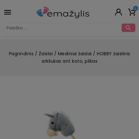
0


Pagrindinis
Žaislai
Mediniai žaislai
HOBBY žaislinis
arkliukas ant koto, pilkas