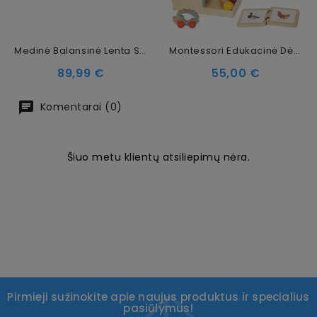
Medinė Balansinė Lenta Su Margai Pilku Veltiniu – Natūrali, 80x30 Cm
Montessori Edukacinė Dėžutė 6 In 1
Kaina
Kaina
89,99 €
55,00 €
Komentarai (0)
Šiuo metu klientų atsiliepimų nėra.
Pirmieji sužinokite apie naujus produktus ir specialius
pasiūlymus!