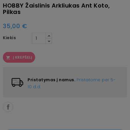
HOBBY Žaislinis Arkliukas Ant Koto,
Pilkas
35,00 €
Kiekis
Į KREPŠELĮ

Pristatymas į namus.
Pristatome per 5-
10 d.d.