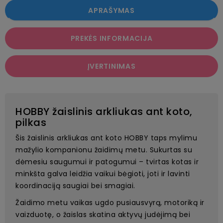
APRAŠYMAS
PREKĖS INFORMACIJA
ĮVERTINIMAS
HOBBY žaislinis arkliukas ant koto,
pilkas
Šis žaislinis arkliukas ant koto HOBBY taps mylimu
mažylio kompanionu žaidimų metu. Sukurtas su
dėmesiu saugumui ir patogumui – tvirtas kotas ir
minkšta galva leidžia vaikui bėgioti, joti ir lavinti
koordinaciją saugiai bei smagiai.
Žaidimo metu vaikas ugdo pusiausvyrą, motoriką ir
vaizduotę, o žaislas skatina aktyvų judėjimą bei