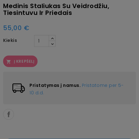
Medinis Staliukas Su Veidrodžiu,
Tiesintuvu Ir Priedais
55,00 €
Kiekis
Į KREPŠELĮ

Pristatymas į namus.
Pristatome per 5-
10 d.d.