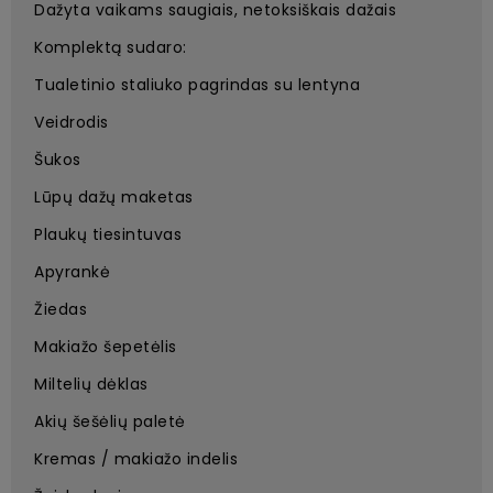
Dažyta vaikams saugiais, netoksiškais dažais
Komplektą sudaro:
Tualetinio staliuko pagrindas su lentyna
Veidrodis
Šukos
Lūpų dažų maketas
Plaukų tiesintuvas
Apyrankė
Žiedas
Makiažo šepetėlis
Miltelių dėklas
Akių šešėlių paletė
Kremas / makiažo indelis