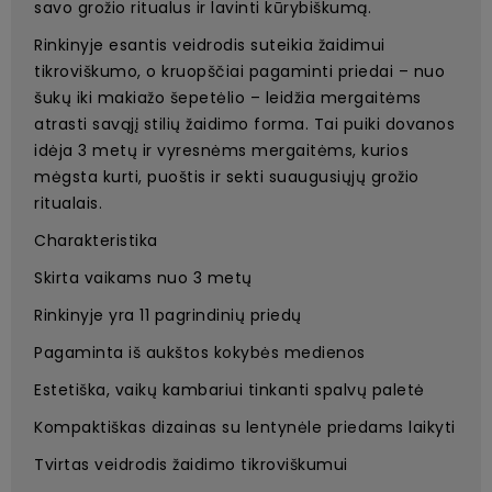
savo grožio ritualus ir lavinti kūrybiškumą.
Rinkinyje esantis veidrodis suteikia žaidimui
tikroviškumo, o kruopščiai pagaminti priedai – nuo
šukų iki makiažo šepetėlio – leidžia mergaitėms
atrasti savąjį stilių žaidimo forma. Tai puiki dovanos
idėja 3 metų ir vyresnėms mergaitėms, kurios
mėgsta kurti, puoštis ir sekti suaugusiųjų grožio
ritualais.
Charakteristika
Skirta vaikams nuo 3 metų
Rinkinyje yra 11 pagrindinių priedų
Pagaminta iš aukštos kokybės medienos
Estetiška, vaikų kambariui tinkanti spalvų paletė
Kompaktiškas dizainas su lentynėle priedams laikyti
Tvirtas veidrodis žaidimo tikroviškumui