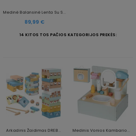
Medinė Balansinė Lenta Su Smėliniu Veltiniu – Natūrali, 80x30 Cm
Kaina
89,99 €
14 KITOS TOS PAČIOS KATEGORIJOS PREKĖS:
Arkadinis Žaidimas DREBANTIS BOKŠTAS, Gyvūnai, 82 Vnt.
Medinis Vonios Kambario Rinkinys