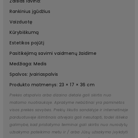
Žaislas lavina:
Rankinius įgūdžius
Vaizduotę
Kūrybiškumą
Estetikos pojūtį
Pasitikėjimą savimi vaidmenų žaidime
Medžiaga: Medis
Spalvos: Įvairiaspalvis
Produkto matmenys: 23 × 17 × 36 cm
Prekės atspalvis arba dizaino detalė gali skirtis nuo
matomo nuotraukoje. Aprašyme nebūtinai yra paminėtos
visos prekės savybės. Prekių likutis sandėlyje ir internetinėje
parduotuvėje išimtinais atvejais gali nesutapti, todėl išlieka
galimybė, kad pristatymo terminai gali skirtis nuo nurodytų
užsakymo pateikimo metu ir / arba Jūsų užsakymo įvykdyti