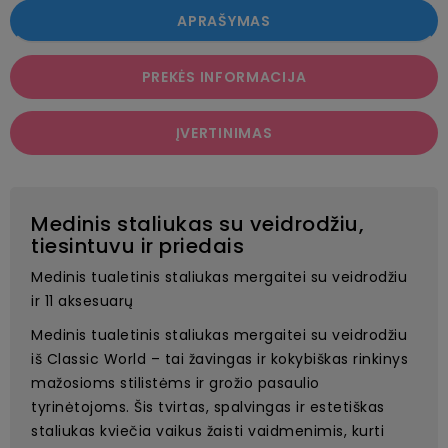
APRAŠYMAS
PREKĖS INFORMACIJA
ĮVERTINIMAS
Medinis staliukas su veidrodžiu,
tiesintuvu ir priedais
Medinis tualetinis staliukas mergaitei su veidrodžiu
ir 11 aksesuarų
Medinis tualetinis staliukas mergaitei su veidrodžiu
iš Classic World – tai žavingas ir kokybiškas rinkinys
mažosioms stilistėms ir grožio pasaulio
tyrinėtojoms. Šis tvirtas, spalvingas ir estetiškas
staliukas kviečia vaikus žaisti vaidmenimis, kurti