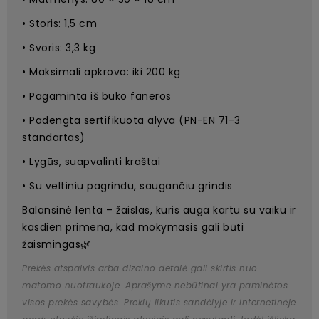
• Storis: 1,5 cm
• Svoris: 3,3 kg
• Maksimali apkrova: iki 200 kg
• Pagaminta iš buko faneros
• Padengta sertifikuota alyva (PN-EN 71-3
standartas)
• Lygūs, suapvalinti kraštai
• Su veltiniu pagrindu, saugančiu grindis
Balansinė lenta – žaislas, kuris auga kartu su vaiku ir
kasdien primena, kad mokymasis gali būti
žaismingas🌿
Prekės atspalvis arba dizaino detalė gali skirtis nuo
matomo nuotraukoje. Aprašyme nebūtinai yra paminėtos
visos prekės savybės. Prekių likutis sandėlyje ir internetinėje