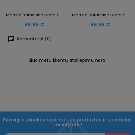
Medinė Balansinė Lenta Su Smėliniu Veltiniu – Natūrali, 80x30 Cm
Medinė Balansinė Lenta Su Margai Pilku Veltiniu – Natūrali, 80x30 Cm
Kaina
Kaina
89,99 €
89,99 €
Komentarai (0)
Šiuo metu klientų atsiliepimų nėra.
Pirmieji sužinokite apie naujus produktus ir specialius
pasiūlymus!