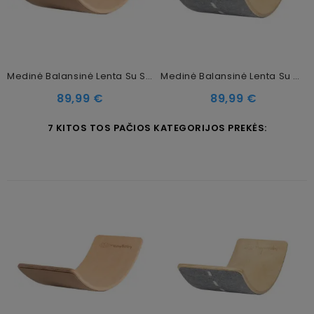
Medinė Balansinė Lenta Su Smėliniu Veltiniu – Natūrali, 80x30 Cm
Medinė Balansinė Lenta Su Margai Pilku Veltiniu – Natūrali, 80x30 Cm
Kaina
Kaina
89,99 €
89,99 €
7 KITOS TOS PAČIOS KATEGORIJOS PREKĖS: