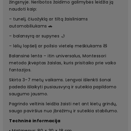
žingsnyje. Neribotos žaidimo galimybės leidžia ją
naudoti kaip:
– tunelį, čiuožyklą ar tiltą žaisliniams
automobiliukams 🚗
– balansyrą ar supynes 🌙
– lėlių lopšelį ar poilsio vietelę meškiukams 🧸
Balansinė lenta – itin universalus, Montessori
metodo įkvėptas žaislas, kuris prisitaiko prie vaiko
fantazijos.
Skirta 3–7 metų vaikams. Lengvai išlenkti šonai
padeda išlaikyti pusiausvyrą ir suteikia papildomo
saugumo jausmo.
Pagrindo veltinis leidžia žaisti net ant kietų grindų,
saugo paviršius nuo įbrėžimų ir suteikia stabilumo.
Techninė informacija
• Matmenys: 80 × 30 × 18 cm