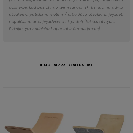
parduotuvėje išimtinais atvejais gali nesutapti, todėl išlieka
galimybė, kad pristatymo terminai gali skirtis nuo nurodytų
užsakymo pateikimo metu ir / arba Jūsų užsakymo įvykdyti
negalėsime arba įvykdysime tik jo dalį (tokiais atvejais,
Pirkėjas yra nedelsiant apie tai informuojamas).
JUMS TAIP PAT GALI PATIKTI