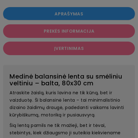
APRAŠYMAS
PREKĖS INFORMACIJA
ĮVERTINIMAS
Medinė balansinė lenta su smėliniu
veltiniu – balta, 80x30 cm
Atraskite žaislą, kuris lavina ne tik kūną, bet ir
vaizduotę. Ši balansinė lenta – tai minimalistinio
dizaino žaidimų draugė, padedanti vaikams lavinti
kūrybiškumą, motoriką ir pusiausvyrą.
Šią lentą pamils ne tik mažieji, bet ir tėvai,
stebintys, kiek džiaugsmo ji suteikia kiekviename