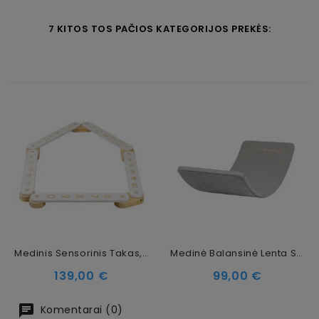
7 KITOS TOS PAČIOS KATEGORIJOS PREKĖS:
Medinis Sensorinis Takas, 5 Dalių, Baltas
Medinė Balansinė Lenta Su Margai Pilku Veltiniu – Pilka, 80x30 Cm
Kaina
Kaina
139,00 €
99,00 €
Komentarai (0)