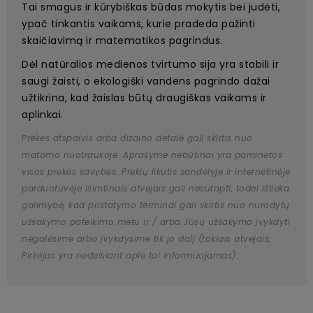
Tai smagus ir kūrybiškas būdas mokytis bei judėti,
ypač tinkantis vaikams, kurie pradeda pažinti
skaičiavimą ir matematikos pagrindus.
Dėl natūralios medienos tvirtumo sija yra stabili ir
saugi žaisti, o ekologiški vandens pagrindo dažai
užtikrina, kad žaislas būtų draugiškas vaikams ir
aplinkai.
Prekės atspalvis arba dizaino detalė gali skirtis nuo
matomo nuotraukoje. Aprašyme nebūtinai yra paminėtos
visos prekės savybės. Prekių likutis sandėlyje ir internetinėje
parduotuvėje išimtinais atvejais gali nesutapti, todėl išlieka
galimybė, kad pristatymo terminai gali skirtis nuo nurodytų
užsakymo pateikimo metu ir / arba Jūsų užsakymo įvykdyti
negalėsime arba įvykdysime tik jo dalį (tokiais atvejais,
Pirkėjas yra nedelsiant apie tai informuojamas).