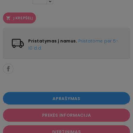
Į KREPŠELĮ

Pristatymas į namus.
Pristatome per 5-
10 d.d.
APRAŠYMAS
PREKĖS INFORMACIJA
ĮVERTINIMAS