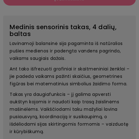
Medinis sensorinis takas, 4 dalių,
baltas
Lavinamoji balansinė sija pagaminta iš natūralios
pušies medienos ir padengta vandens pagrindo,
vaikams saugiais dažais.
Ant tako išfrezuoti grafiniai ir skaitmeniniai ženklai –
jie padeda vaikams pažinti skaičius, geometrines
figūras bei matematinius simbolius žaidimo forma.
Takas yra daugiafunkcis – jį galima apversti
aukštyn kojomis ir naudoti kaip trasą žaislinėms
mašinėlėms. Vaikščiodami taku mažyliai lavina
pusiausvyrą, koordinaciją ir susikaupimą, o
išdėliodami sijas skirtingomis formomis – vaizduotę
ir kūrybiškumą.