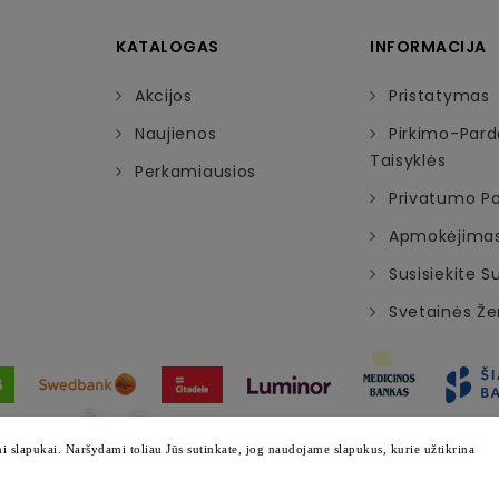
KATALOGAS
INFORMACIJA
Akcijos
Pristatymas
Naujienos
Pirkimo-Par
Taisyklės
Perkamiausios
Privatumo Pol
Apmokėjima
Susisiekite 
Svetainės Ž
© 2026 - Visos teisės saugomos emazylis.lt
 slapukai. Naršydami toliau Jūs sutinkate, jog naudojame slapukus, kurie užtikrina