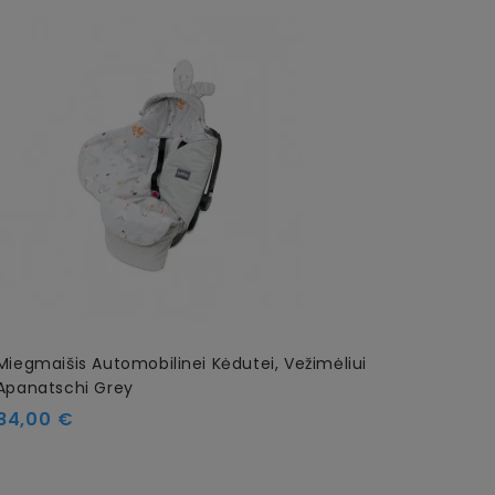
Miegmaišis Automobilinei Kėdutei, Vežimėliui
Apanatschi Grey
Kaina
84,00 €