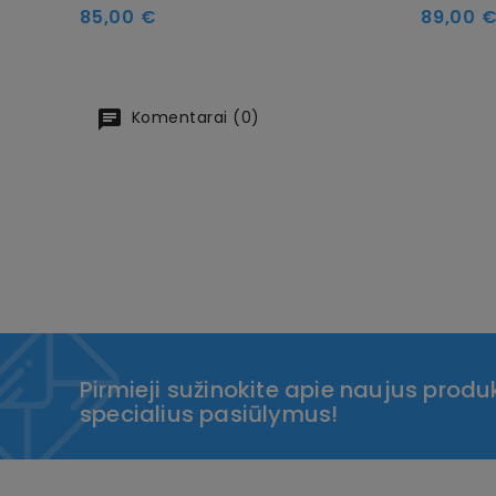
Kaina
Kaina
85,00 €
89,00 
Komentarai (0)
Pirmieji sužinokite apie naujus produk
specialius pasiūlymus!