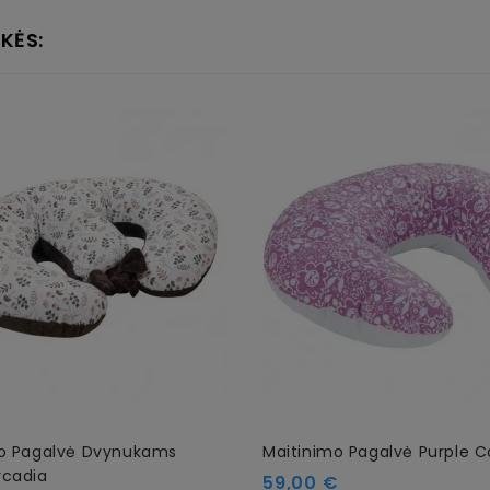
KĖS:
mo Pagalvė Dvynukams
Maitinimo Pagalvė Purple 
rcadia
Kaina
59,00 €