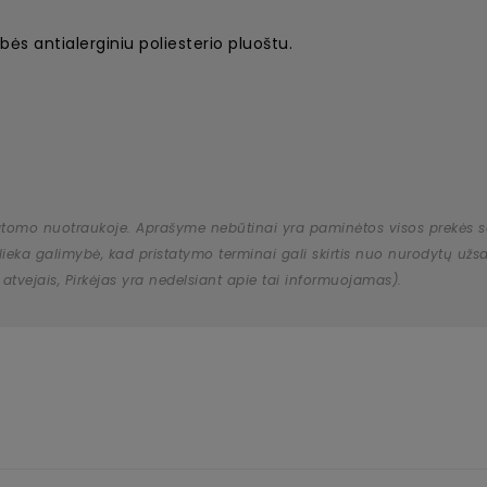
bės antialerginiu poliesterio pluoštu.
atomo nuotraukoje. Aprašyme nebūtinai yra paminėtos visos prekės savy
 išlieka galimybė, kad pristatymo terminai gali skirtis nuo nurodytų 
 atvejais, Pirkėjas yra nedelsiant apie tai informuojamas).