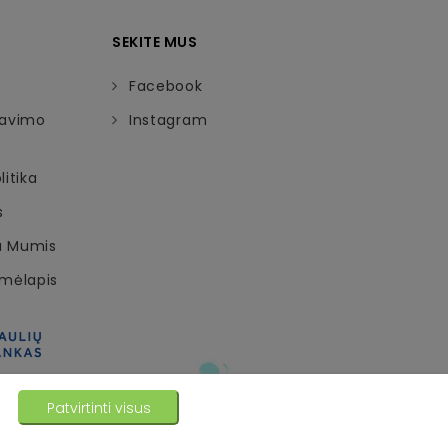
SEKITE MUS
Facebook
davimo
Instagram
itika
s
Su Mumis
emėlapis
Patvirtinti visus