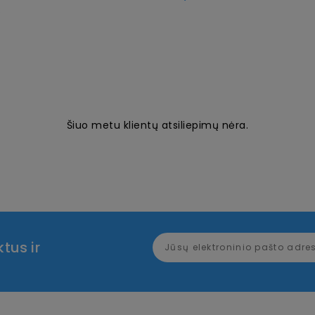
€
Šiuo metu klientų atsiliepimų nėra.
tus ir