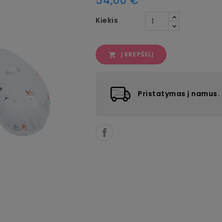
54,00 €
Kiekis
Į KREPŠELĮ

Pristatymas į namus.