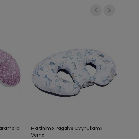
Caramella
Maitinimo Pagalvė Dvynukams
Mait
Verne
Jam