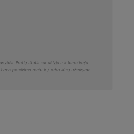
bės. Prekių likutis sandėlyje ir internetinėje
užsakymo pateikimo metu ir / arba Jūsų užsakymo