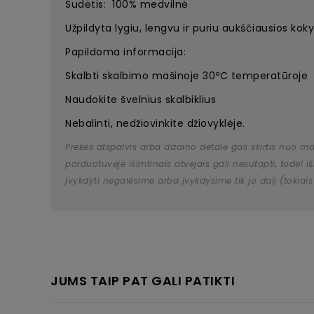
Sudėtis: 100% medvilnė
Užpildyta lygiu, lengvu ir puriu aukščiausios koky
Papildoma informacija:
Skalbti skalbimo mašinoje 30ºC temperatūroje
Naudokite švelnius skalbiklius
Nebalinti, nedžiovinkite džiovyklėje.
Prekės atspalvis arba dizaino detalė gali skirtis nuo m
parduotuvėje išimtinais atvejais gali nesutapti, todėl
įvykdyti negalėsime arba įvykdysime tik jo dalį (tokiais
JUMS TAIP PAT GALI PATIKTI