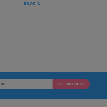
Kaina
Kain
85,00 €
85,0