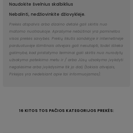
Naudokite švelnius skalbiklius
Nebalinti, nedžiovinkite džiovyklėje.
Prekės atspalvis arba dizaino detalė gali skirtis nuo
matomo nuotraukoje. Aprašyme nebūtinai yra paminėtos
visos prekės savybės. Prekių likutis sandėlyje ir internetinėje
parduotuvėje išimtinais atvejais gali nesutapti, todėl išlieka
galimybė, kad pristatymo terminai gali skirtis nuo nurodytų
užsakymo pateikimo metu ir / arba Jūsų užsakymo įvykdyti
negalėsime arba įvykdysime tik jo dalį (tokiais atvejais,
Pirkėjas yra nedelsiant apie tai informuojamas).
16 KITOS TOS PAČIOS KATEGORIJOS PREKĖS: