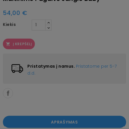
54,00 €
Kiekis
Į KREPŠELĮ

Pristatymas į namus.
Pristatome per 5-7
d.d.
APRAŠYMAS