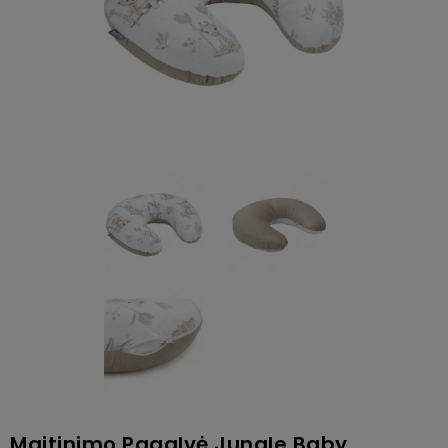
Maitinimo Pagalvė Jungle Baby