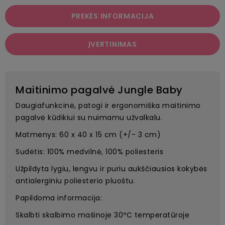
PREKĖS INFORMACIJA
ĮVERTINIMAS
Maitinimo pagalvė Jungle Baby
Daugiafunkcinė, patogi ir ergonomiška maitinimo
pagalvė kūdikiui su nuimamu užvalkalu.
Matmenys: 60 x 40 x 15 cm (+/- 3 cm)
Sudėtis: 100% medvilnė, 100% poliesteris
Užpildyta lygiu, lengvu ir puriu aukščiausios kokybės
antialerginiu poliesterio pluoštu.
Papildoma informacija:
Skalbti skalbimo mašinoje 30ºC temperatūroje