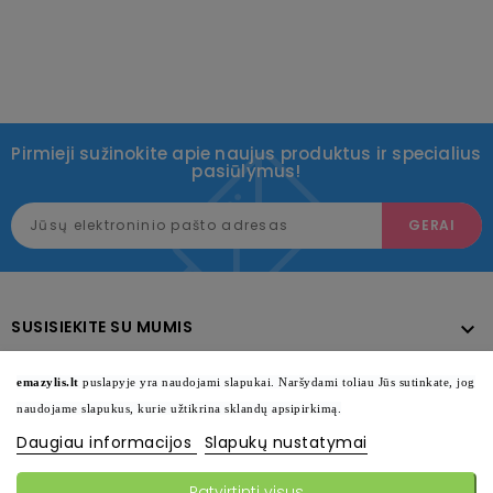
Pirmieji sužinokite apie naujus produktus ir specialius
pasiūlymus!
SUSISIEKITE SU MUMIS

KATALOGAS

emazylis.lt
puslapyje yra naudojami slapukai. Naršydami toliau Jūs sutinkate, jog
naudojame slapukus, kurie užtikrina sklandų apsipirkimą.
INFORMACIJA

Daugiau informacijos
Slapukų nustatymai
SEKITE MUS

Patvirtinti visus