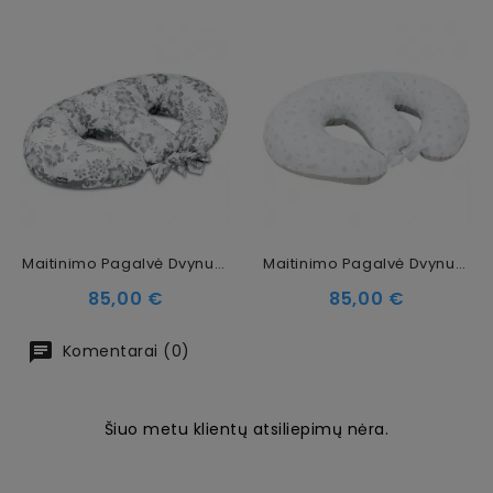
Maitinimo Pagalvė Dvynukams Magnolia
Maitinimo Pagalvė Dvynukams Copse
Kaina
Kaina
85,00 €
85,00 €
Komentarai (0)
Šiuo metu klientų atsiliepimų nėra.