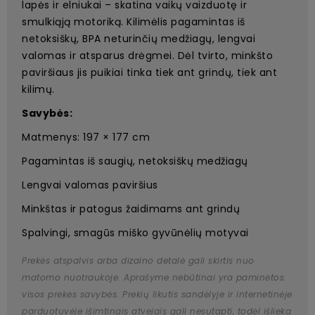
lapės ir elniukai – skatina vaikų vaizduotę ir
smulkiąją motoriką. Kilimėlis pagamintas iš
netoksiškų, BPA neturinčių medžiagų, lengvai
valomas ir atsparus drėgmei. Dėl tvirto, minkšto
paviršiaus jis puikiai tinka tiek ant grindų, tiek ant
kilimų.
Savybės:
Matmenys: 197 × 177 cm
Pagamintas iš saugių, netoksiškų medžiagų
Lengvai valomas paviršius
Minkštas ir patogus žaidimams ant grindų
Spalvingi, smagūs miško gyvūnėlių motyvai
Prekės atspalvis arba dizaino detalė gali skirtis nuo
matomo nuotraukoje. Aprašyme nebūtinai yra paminėtos
visos prekės savybės. Prekių likutis sandėlyje ir internetinėje
parduotuvėje išimtinais atvejais gali nesutapti, todėl išlieka