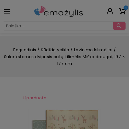
0


Pagrindinis
Kūdikio veikla
Lavinimo kilimėliai
Sulankstomas dvipusis putų kilimėlis Miško draugai, 197 ×
177 cm
Išparduota