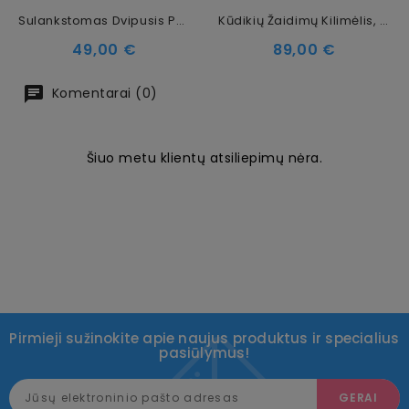
Sulankstomas Dvipusis Putų Kilimėlis Elniukai, 197 × 177 Cm
Kūdikių Žaidimų Kilimėlis, Pilkas, 300 Cm
Kaina
Kaina
49,00 €
89,00 €
Komentarai (0)
Šiuo metu klientų atsiliepimų nėra.
Pirmieji sužinokite apie naujus produktus ir specialius
pasiūlymus!