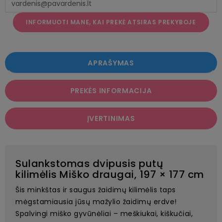
INFORMUOTI MANE, KAI PREKĖ ATSIRAS PREKYBOJE
APRAŠYMAS
PREKĖS INFORMACIJA
ĮVERTINIMAS
Sulankstomas dvipusis putų
kilimėlis Miško draugai, 197 × 177 cm
Šis minkštas ir saugus žaidimų kilimėlis taps
mėgstamiausia jūsų mažylio žaidimų erdve!
Spalvingi miško gyvūnėliai – meškiukai, kiškučiai,