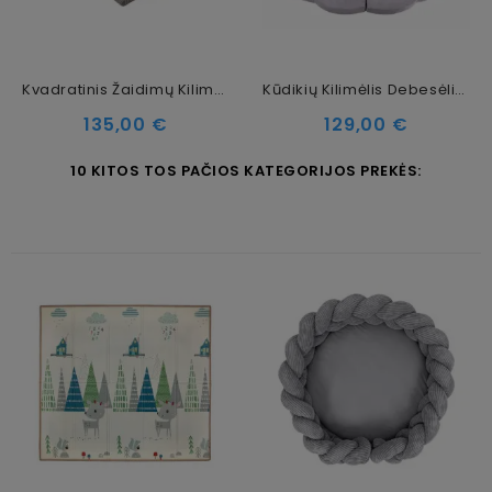
Kvadratinis Žaidimų Kilimėlis Aesthetic, Kreminis
Kūdikių Kilimėlis Debesėlio Formos, Šviesiai Pilkas
Kaina
Kaina
135,00 €
129,00 €
10 KITOS TOS PAČIOS KATEGORIJOS PREKĖS: