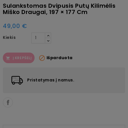
Sulankstomas Dvipusis Putų Kilimėlis
Miško Draugai, 197 × 177 Cm
49,00 €
Kiekis

Išparduota
Į KREPŠELĮ

Pristatymas į namus.