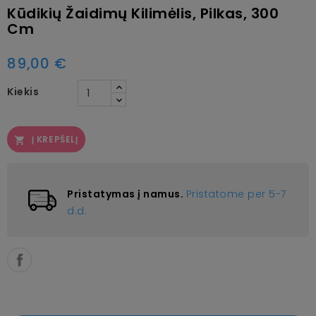
Kūdikių Žaidimų Kilimėlis, Pilkas, 300
Cm
89,00 €
Kiekis
Į KREPŠELĮ

Pristatymas į namus.
Pristatome per 5-7
d.d.