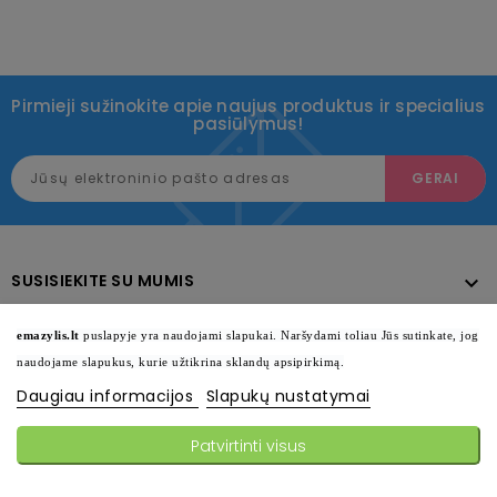
Pirmieji sužinokite apie naujus produktus ir specialius
pasiūlymus!
SUSISIEKITE SU MUMIS

KATALOGAS

emazylis.lt
puslapyje yra naudojami slapukai. Naršydami toliau Jūs sutinkate, jog
naudojame slapukus, kurie užtikrina sklandų apsipirkimą.
INFORMACIJA

Daugiau informacijos
Slapukų nustatymai
SEKITE MUS

Patvirtinti visus