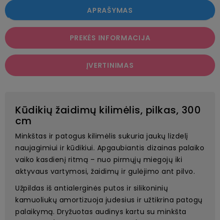
APRAŠYMAS
PREKĖS INFORMACIJA
ĮVERTINIMAS
Kūdikių žaidimų kilimėlis, pilkas, 300
cm
Minkštas ir patogus kilimėlis sukuria jaukų lizdelį
naujagimiui ir kūdikiui. Apgaubiantis dizainas palaiko
vaiko kasdienį ritmą – nuo pirmųjų miegojų iki
aktyvaus vartymosi, žaidimų ir gulėjimo ant pilvo.
Užpildas iš antialerginės putos ir silikoninių
kamuoliukų amortizuoja judesius ir užtikrina patogų
palaikymą. Dryžuotas audinys kartu su minkšta