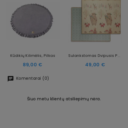
Kūdikių Kilimėlis, Pilkas
Sulankstomas Dvipusis Putų Kilimėlis Miško Draugai, 197 × 177 Cm
Kaina
Kaina
89,00 €
49,00 €
Komentarai (0)
Šiuo metu klientų atsiliepimų nėra.