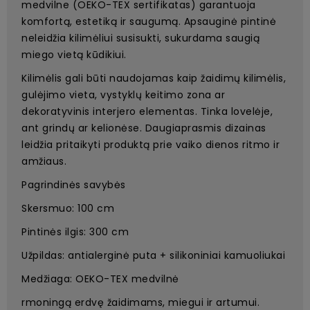
medvilne (OEKO-TEX sertifikatas) garantuoja
komfortą, estetiką ir saugumą. Apsauginė pintinė
neleidžia kilimėliui susisukti, sukurdama saugią
miego vietą kūdikiui.
Kilimėlis gali būti naudojamas kaip žaidimų kilimėlis,
gulėjimo vieta, vystyklų keitimo zona ar
dekoratyvinis interjero elementas. Tinka lovelėje,
ant grindų ar kelionėse. Daugiaprasmis dizainas
leidžia pritaikyti produktą prie vaiko dienos ritmo ir
amžiaus.
Pagrindinės savybės
Skersmuo: 100 cm
Pintinės ilgis: 300 cm
Užpildas: antialerginė puta + silikoniniai kamuoliukai
Medžiaga: OEKO-TEX medvilnė
rmoningą erdvę žaidimams, miegui ir artumui.