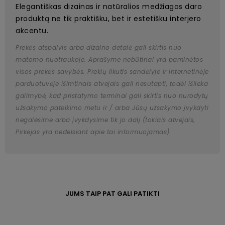
Elegantiškas dizainas ir natūralios medžiagos daro
produktą ne tik praktišku, bet ir estetišku interjero
akcentu.
Prekės atspalvis arba dizaino detalė gali skirtis nuo
matomo nuotraukoje. Aprašyme nebūtinai yra paminėtos
visos prekės savybės. Prekių likutis sandėlyje ir internetinėje
parduotuvėje išimtinais atvejais gali nesutapti, todėl išlieka
galimybė, kad pristatymo terminai gali skirtis nuo nurodytų
užsakymo pateikimo metu ir / arba Jūsų užsakymo įvykdyti
negalėsime arba įvykdysime tik jo dalį (tokiais atvejais,
Pirkėjas yra nedelsiant apie tai informuojamas).
JUMS TAIP PAT GALI PATIKTI