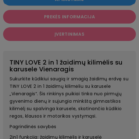
PREKĖS INFORMACIJA
ĮVERTINIMAS
TINY LOVE 2 in 1 žaidimų kilimėlis su
karusele Vienaragis
Sukurkite kūdikiui saugią ir smagią žaidimų erdvę su
TINY LOVE 2 in 1 žaidimų kilimėliu su karusele
„Vienaragis“. Šis rinkinys puikiai tinka nuo pirmųjų
gyvenimo dienų ir sujungia minkštą gimnastikos
kilimėlį su spalvinga karusele, skatinančia kūdikio
regos, klausos ir motorikos vystymąsi.
Pagrindinės savybės
2in1 funkcija: žaidimų kilimėlis ir karuselė