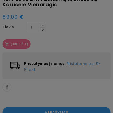
Karusele Vienaragis
89,00 €
Kiekis
Į KREPŠELĮ

Pristatymas į namus.
Pristatome per 5-
10 d.d.
APRAŠYMAS