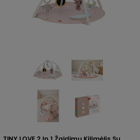
TINY LOVE 2 In 1 Žaidimų Kilimėlis Su