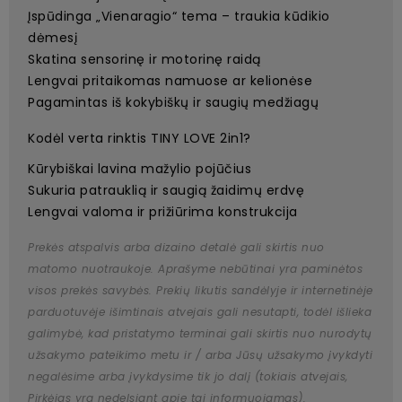
Įspūdinga „Vienaragio“ tema – traukia kūdikio
dėmesį
Skatina sensorinę ir motorinę raidą
Lengvai pritaikomas namuose ar kelionėse
Pagamintas iš kokybiškų ir saugių medžiagų
Kodėl verta rinktis TINY LOVE 2in1?
Kūrybiškai lavina mažylio pojūčius
Sukuria patrauklią ir saugią žaidimų erdvę
Lengvai valoma ir prižiūrima konstrukcija
Prekės atspalvis arba dizaino detalė gali skirtis nuo
matomo nuotraukoje. Aprašyme nebūtinai yra paminėtos
visos prekės savybės. Prekių likutis sandėlyje ir internetinėje
parduotuvėje išimtinais atvejais gali nesutapti, todėl išlieka
galimybė, kad pristatymo terminai gali skirtis nuo nurodytų
užsakymo pateikimo metu ir / arba Jūsų užsakymo įvykdyti
negalėsime arba įvykdysime tik jo dalį (tokiais atvejais,
Pirkėjas yra nedelsiant apie tai informuojamas).