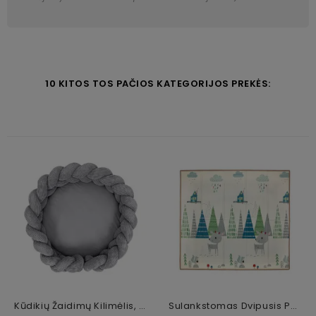
10 KITOS TOS PAČIOS KATEGORIJOS PREKĖS:
Kūdikių Žaidimų Kilimėlis, Pilkas, 300 Cm
Sulankstomas Dvipusis Putų Kilimėlis Elniukai, 197 × 177 Cm