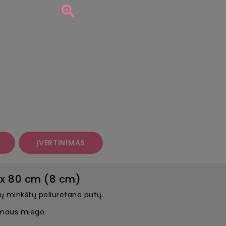

ĮVERTINIMAS
 x 80 cm (8 cm)
tų minkštų poliuretano putų.
ramaus miego.