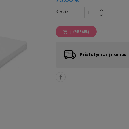
75,00 €
Kiekis
Į KREPŠELĮ

Pristatymas į namus.