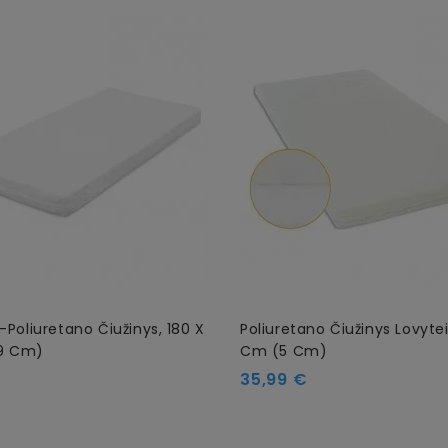
-Poliuretano Čiužinys, 180 X
Poliuretano Čiužinys Lovytei
9 Cm)
Cm (5 Cm)
Kaina
€
35,99 €