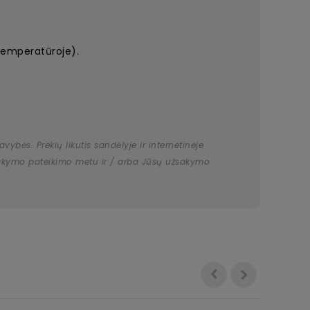
temperatūroje).
bės. Prekių likutis sandėlyje ir internetinėje
užsakymo pateikimo metu ir / arba Jūsų užsakymo