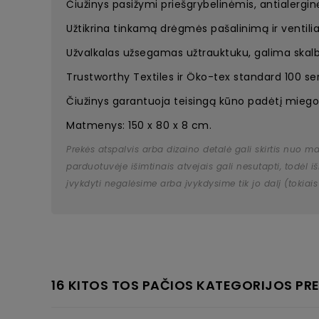
Čiužinys pasižymi priešgrybelinėmis, antialergi
Užtikrina tinkamą drėgmės pašalinimą ir ventilia
Užvalkalas užsegamas užtrauktuku, galima skal
Trustworthy Textiles ir Öko-tex standard 100 sert
Čiužinys garantuoja teisingą kūno padėtį miego
Matmenys: 150 x 80 x 8 cm.
Prekės atspalvis arba dizaino detalė gali skirtis nuo m
parduotuvėje išimtinais atvejais gali nesutapti, todėl
įvykdyti negalėsime arba įvykdysime tik jo dalį (tokiais
16 KITOS TOS PAČIOS KATEGORIJOS PRE