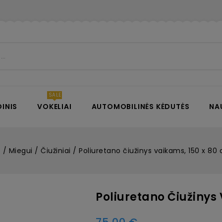
INIS
VOKELIAI
AUTOMOBILINĖS KĖDUTĖS
NA
s
Miegui
Čiužiniai
Poliuretano čiužinys vaikams, 150 x 8
Poliuretano Čiužinys