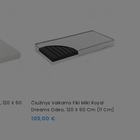
, 120 X 60
Čiužinys Vaikams Fiki Miki Royal
Kokos
Dreams Odeo, 120 X 60 Cm (11 Cm)
Vaik
Kaina
Kain
105,00 €
80,