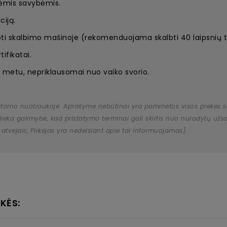
nėmis savybėmis.
ciją.
bti skalbimo mašinoje (rekomenduojama skalbti 40 laipsnių 
ifikatai.
 metu, nepriklausomai nuo vaiko svorio.
atomo nuotraukoje. Aprašyme nebūtinai yra paminėtos visos prekės savy
 išlieka galimybė, kad pristatymo terminai gali skirtis nuo nurodytų 
 atvejais, Pirkėjas yra nedelsiant apie tai informuojamas).
KĖS: