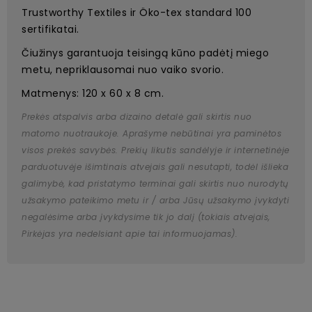
Trustworthy Textiles ir Öko-tex standard 100
sertifikatai.
Čiužinys garantuoja teisingą kūno padėtį miego
metu, nepriklausomai nuo vaiko svorio.
Matmenys: 120 x 60 x 8 cm.
Prekės atspalvis arba dizaino detalė gali skirtis nuo
matomo nuotraukoje. Aprašyme nebūtinai yra paminėtos
visos prekės savybės. Prekių likutis sandėlyje ir internetinėje
parduotuvėje išimtinais atvejais gali nesutapti, todėl išlieka
galimybė, kad pristatymo terminai gali skirtis nuo nurodytų
užsakymo pateikimo metu ir / arba Jūsų užsakymo įvykdyti
negalėsime arba įvykdysime tik jo dalį (tokiais atvejais,
Pirkėjas yra nedelsiant apie tai informuojamas).