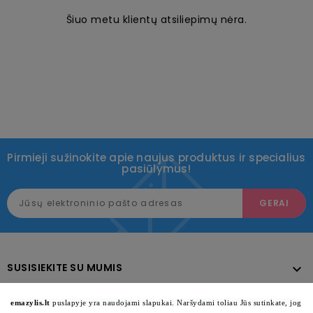
Šiuo metu klientų atsiliepimų nėra.
Pirmieji sužinokite apie naujus produktus ir specialius
pasiūlymus!
SUSISIEKITE SU MUMIS

KATALOGAS

emazylis.lt
puslapyje yra naudojami slapukai. Naršydami toliau Jūs sutinkate, jog