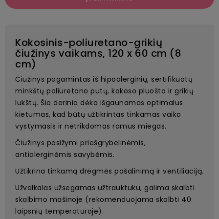
Kokosinis-poliuretano-grikių
čiužinys vaikams, 120 x 60 cm (8
cm)
Čiužinys pagamintas iš hipoalerginių, sertifikuotų
minkštų poliuretano putų, kokoso pluošto ir grikių
lukštų. Šio derinio dėka išgaunamas optimalus
kietumas, kad būtų užtikrintas tinkamas vaiko
vystymasis ir netrikdomas ramus miegas.
Čiužinys pasižymi priešgrybelinėmis,
antialerginėmis savybėmis.
Užtikrina tinkamą drėgmės pašalinimą ir ventiliaciją.
Užvalkalas užsegamas užtrauktuku, galima skalbti
skalbimo mašinoje (rekomenduojama skalbti 40
laipsnių temperatūroje).