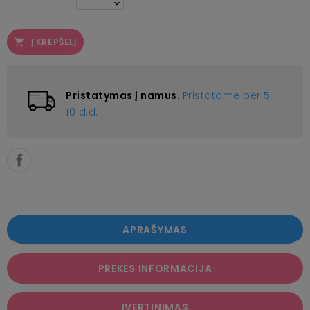
Į KREPŠELĮ

Pristatymas į namus.
Pristatome per 5-
10 d.d.
APRAŠYMAS
PREKĖS INFORMACIJA
ĮVERTINIMAS