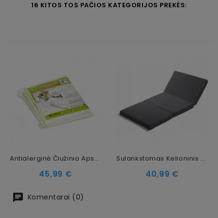
16 KITOS TOS PAČIOS KATEGORIJOS PREKĖS:
Antialerginė Čiužinio Apsauga Fiki Miki HP2, 120 X 60 Cm
Sulankstomas Kelioninis Čiužinys Vaikams Fiki Miki, 120 X 60 Cm (5,5 Cm)
Kaina
Kaina
45,99 €
40,99 €
Komentarai (0)