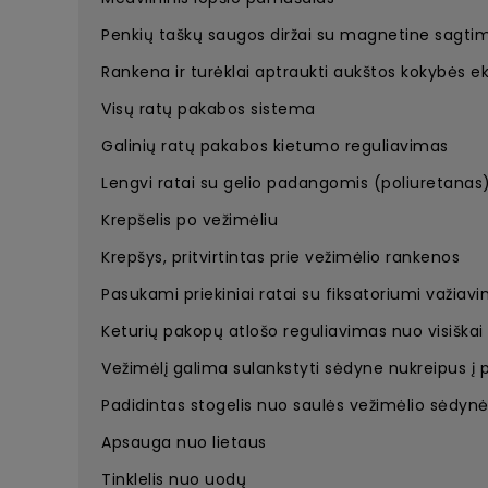
Penkių taškų saugos diržai su magnetine sagtim
Rankena ir turėklai aptraukti aukštos kokybės e
Visų ratų pakabos sistema
Galinių ratų pakabos kietumo reguliavimas
Lengvi ratai su gelio padangomis (poliuretanas
Krepšelis po vežimėliu
Krepšys, pritvirtintas prie vežimėlio rankenos
Pasukami priekiniai ratai su fiksatoriumi važiavim
Keturių pakopų atlošo reguliavimas nuo visiškai 
Vežimėlį galima sulankstyti sėdyne nukreipus į p
Padidintas stogelis nuo saulės vežimėlio sėdynė
Apsauga nuo lietaus
Tinklelis nuo uodų