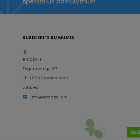
specialius pasiūlymus!
SUSISIEKITE SU MUMIS

emažylis
Žygimantų g. 37
LT-21156 Šventininkai
Lietuva
info@emazylis.lt
