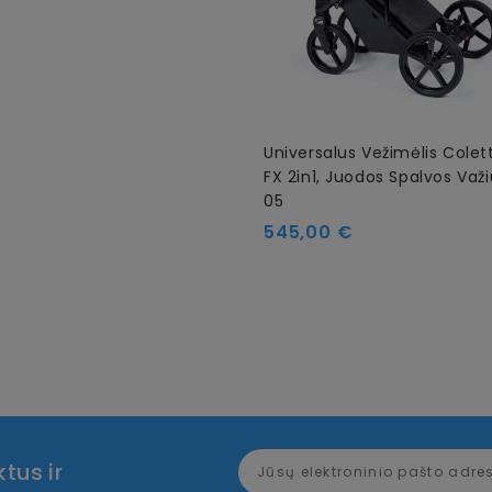
Universalus Vežimėlis Colet
FX 2in1, Juodos Spalvos Važ
05
Kaina
545,00 €
tus ir