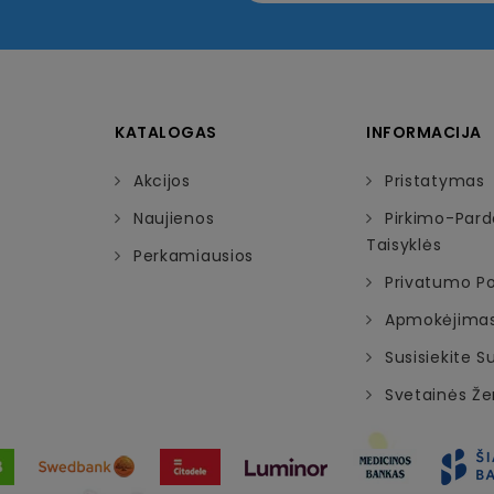
KATALOGAS
INFORMACIJA
Akcijos
Pristatymas
Naujienos
Pirkimo-Par
Taisyklės
Perkamiausios
Privatumo Pol
Apmokėjima
Susisiekite 
Svetainės Ž