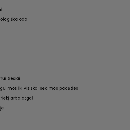
i
kologiška oda
)
ui tiesiai
gulimos iki visiškai sėdimos padėties
riekį arba atgal
je