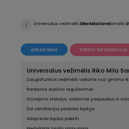
APRAŠYMAS
PREKĖS INFORMACIJA
Universalus vežimėlis Riko Mila S
Daugiafunkcis vežimėlis vaikams nuo gimimo iki 2
Rankenos aukščio reguliavimas
Stovėjimo stabdys, valdomas paspaudus iš virš
Dvi ventiliacijos plokštės lopšyje
Adapteriai lopšiui pakelti
Medvilninis lopšio pamušalas