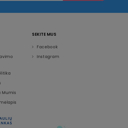
SEKITE MUS
Facebook
davimo
Instagram
itika
s
Su Mumis
emėlapis