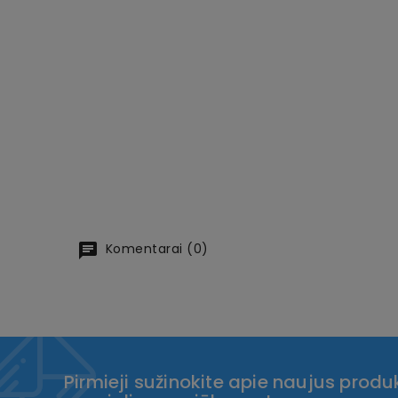
Komentarai (0)
Pirmieji sužinokite apie naujus produk