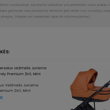
atomo nuotraukoje. Aprašyme nebūtinai yra paminėtos visos prekės savy
 išlieka galimybė, kad pristatymo terminai gali skirtis nuo nurodytų 
 atvejais, Pirkėjas yra nedelsiant apie tai informuojamas).
KĖS:
lus Vežimėlis Junama
emium 2in1, Mint
 €