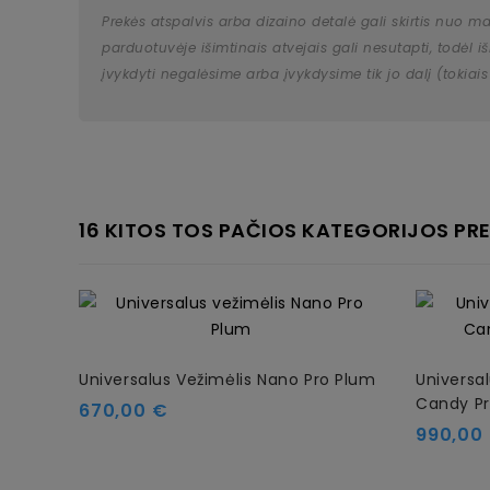
Prekės atspalvis arba dizaino detalė gali skirtis nuo m
parduotuvėje išimtinais atvejais gali nesutapti, todėl
įvykdyti negalėsime arba įvykdysime tik jo dalį (tokiais
16 KITOS TOS PAČIOS KATEGORIJOS PRE
Universalus Vežimėlis Nano Pro Plum
Universa
Candy Pr
Kaina
670,00 €
Kaina
990,00