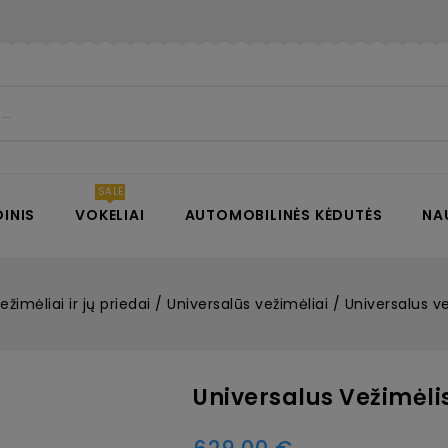
INIS
VOKELIAI
AUTOMOBILINĖS KĖDUTĖS
NA
vežimėliai ir jų priedai
Universalūs vežimėliai
Universalus ve
Universalus Vežimėli