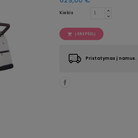
629,00 €
Kiekis
Į KREPŠELĮ

Pristatymas į namus.