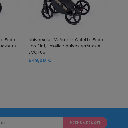
to Fado
Universalus Vežimėlis Coletto Fado
iuoklė FX-
Eco 3in1, Smėlio Spalvos Važiuoklė
ECO-05
Kaina
649,00 €