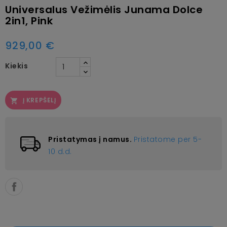
Universalus Vežimėlis Junama Dolce
2in1, Pink
929,00 €
Kiekis
Į KREPŠELĮ

Pristatymas į namus.
Pristatome per 5-
10 d.d.