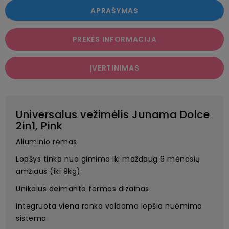
APRAŠYMAS
PREKĖS INFORMACIJA
ĮVERTINIMAS
Universalus vežimėlis Junama Dolce
2in1, Pink
Aliuminio rėmas
Lopšys tinka nuo gimimo iki maždaug 6 mėnesių
amžiaus (iki 9kg)
Unikalus deimanto formos dizainas
Integruota viena ranka valdoma lopšio nuėmimo
sistema