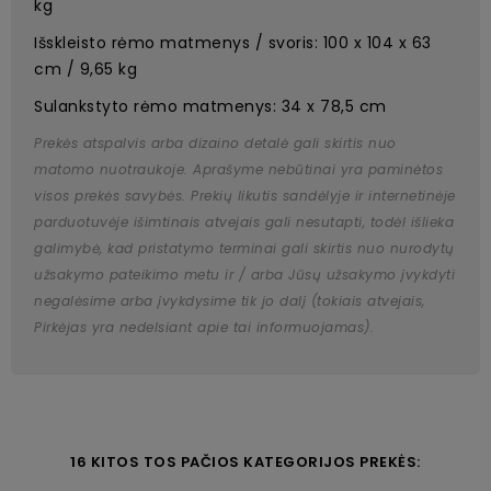
kg
Išskleisto rėmo matmenys / svoris: 100 x 104 x 63
cm / 9,65 kg
Sulankstyto rėmo matmenys: 34 x 78,5 cm
Prekės atspalvis arba dizaino detalė gali skirtis nuo
matomo nuotraukoje. Aprašyme nebūtinai yra paminėtos
visos prekės savybės. Prekių likutis sandėlyje ir internetinėje
parduotuvėje išimtinais atvejais gali nesutapti, todėl išlieka
galimybė, kad pristatymo terminai gali skirtis nuo nurodytų
užsakymo pateikimo metu ir / arba Jūsų užsakymo įvykdyti
negalėsime arba įvykdysime tik jo dalį (tokiais atvejais,
Pirkėjas yra nedelsiant apie tai informuojamas).
16 KITOS TOS PAČIOS KATEGORIJOS PREKĖS: