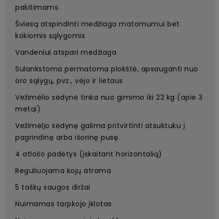
pakitimams
Šviesą atspindinti medžiaga matomumui bet
kokiomis sąlygomis
Vandeniui atspari medžiaga
Sulankstoma permatoma plokštė, apsauganti nuo
oro sąlygų, pvz., vėjo ir lietaus
Vežimėlio sėdynė tinka nuo gimimo iki 22 kg (apie 3
metai)
Vežimėlįo sėdynę galima pritvirtinti atsuktuku į
pagrindinę arba išorinę pusę.
4 atlošo padėtys (įskaitant horizontalią)
Reguliuojama kojų atrama
5 taškų saugos diržai
Nuimamas tarpkojo įklotas