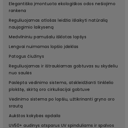
Elegantiška įmontuota ekologiškos odos nešiojimo
rankena
Reguliuojamas atlošas leidžia išlaikyti natūralią
naujagimio laikyseną
Medvilniniu pamušalu išklotas lopšys
Lengvai nuimamas lopšio įdėklas
Patogus čiužinys
Reguliuojamas ir ištraukiamas gobtuvas su skydeliu
nuo saulės
Paslėpta vėdinimo sistema, atskleidžianti tinklelio
plokštę, skirtą oro cirkuliacijai gobtuve
Vėdinimo sistema po lopšiu, užtikrinanti gryno oro
srautą
Aukštos kokybės apdaila
UV50+ audinys atsparus UV spinduliams ir spalvos