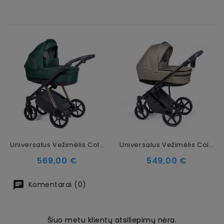
Universalus Vežimėlis Coletto Axiss 2in1, Auksinės Spalvos Važiuoklė AX-07
Universalus Vežimėlis Coletto Fado Eco 2in1, Juodos Spalvos Važiuoklė ECO-04
Kaina
Kaina
569,00 €
549,00 €
Komentarai (0)
Šiuo metu klientų atsiliepimų nėra.