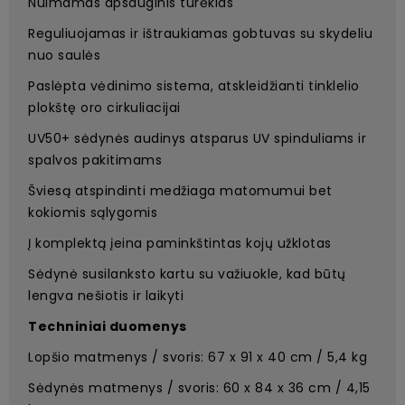
Nuimamas apsauginis turėklas
Reguliuojamas ir ištraukiamas gobtuvas su skydeliu
nuo saulės
Paslėpta vėdinimo sistema, atskleidžianti tinklelio
plokštę oro cirkuliacijai
UV50+ sėdynės audinys atsparus UV spinduliams ir
spalvos pakitimams
Šviesą atspindinti medžiaga matomumui bet
kokiomis sąlygomis
Į komplektą įeina paminkštintas kojų užklotas
Sėdynė susilanksto kartu su važiuokle, kad būtų
lengva nešiotis ir laikyti
Techniniai duomenys
Lopšio matmenys / svoris: 67 x 91 x 40 cm / 5,4 kg
Sėdynės matmenys / svoris: 60 x 84 x 36 cm / 4,15