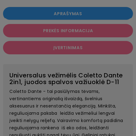
APRAŠYMAS
PREKĖS INFORMACIJA
ĮVERTINIMAS
Universalus vežimėlis Coletto Dante
2in1, juodos spalvos važiuoklė D-11
Coletto Dante - tai pasiūlymas tėvams,
vertinantiems originalią išvaizdą, švelnius
aksesuarus ir nesenstančią eleganciją. Minkšta,
reguliuojama pakaba leidžia vežimėliui lengvai
įveikti nelygų reljefą. Vairavimo komfortą padidina
reguliuojama rankena iš eko odos, leidžianti
reguliuoti aukštį pagal tėvų ūgį. Geliniai ratukai