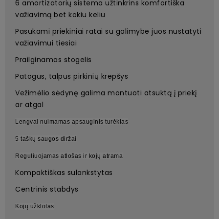
6 amortizatorių sistema užtinkrins komfortiška
važiavimą bet kokiu keliu
Pasukami priekiniai ratai su galimybe juos nustatyti
važiavimui tiesiai
Prailginamas stogelis
Patogus, talpus pirkinių krepšys
Vežimėlio sėdynę galima montuoti atsuktą į priekį
ar atgal
Lengvai nuimamas apsauginis turėklas
5 taškų saugos diržai
Reguliuojamas atlošas ir kojų atrama
Kompaktiškas sulankstytas
Centrinis stabdys
Kojų užklotas