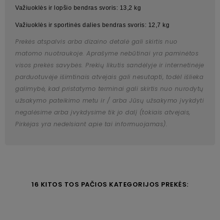
Važiuoklės ir lopšio bendras svoris: 13,2 kg
Važiuoklės ir sportinės dalies bendras svoris: 12,7 kg
Prekės atspalvis arba dizaino detalė gali skirtis nuo
matomo nuotraukoje. Aprašyme nebūtinai yra paminėtos
visos prekės savybės. Prekių likutis sandėlyje ir internetinėje
parduotuvėje išimtinais atvejais gali nesutapti, todėl išlieka
galimybė, kad pristatymo terminai gali skirtis nuo nurodytų
užsakymo pateikimo metu ir / arba Jūsų užsakymo įvykdyti
negalėsime arba įvykdysime tik jo dalį (tokiais atvejais,
Pirkėjas yra nedelsiant apie tai informuojamas).
16 KITOS TOS PAČIOS KATEGORIJOS PREKĖS: