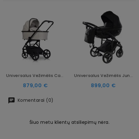
Universalus Vežimėlis Cavoe Moi XL Ecru
Universalus Vežimėlis Junama Basic 3in1, Black
Kaina
Kaina
879,00 €
899,00 €
Komentarai (0)
Šiuo metu klientų atsiliepimų nėra.