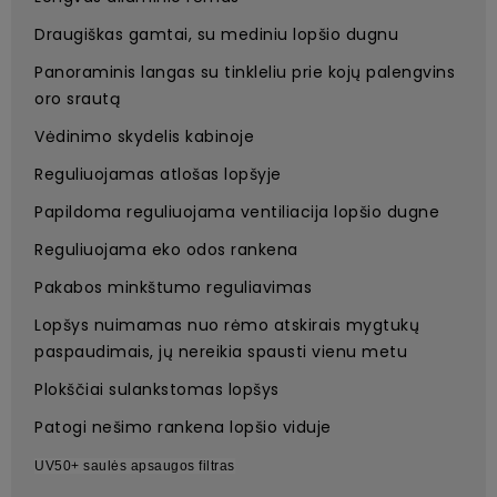
Draugiškas gamtai, su mediniu lopšio dugnu
Panoraminis langas su tinkleliu prie kojų palengvins
oro srautą
Vėdinimo skydelis kabinoje
Reguliuojamas atlošas lopšyje
Papildoma reguliuojama ventiliacija lopšio dugne
Reguliuojama eko odos rankena
Pakabos minkštumo reguliavimas
Lopšys nuimamas nuo rėmo atskirais mygtukų
paspaudimais, jų nereikia spausti vienu metu
Plokščiai sulankstomas lopšys
Patogi nešimo rankena lopšio viduje
UV50+ saulės apsaugos filtras