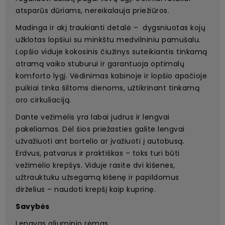
atsparūs dūriams, nereikalauja priežiūros.
Madinga ir akį traukianti detalė – dygsniuotas kojų
užklotas lopšiui su minkštu medvilniniu pamušalu.
Lopšio viduje kokosinis čiužinys suteikiantis tinkamą
atramą vaiko stuburui ir garantuoja optimalų
komforto lygį. Vėdinimas kabinoje ir lopšio apačioje
puikiai tinka šiltoms dienoms, užtikrinant tinkamą
oro cirkuliaciją.
Dante vežimėlis yra labai judrus ir lengvai
pakeliamas. Dėl šios priežasties galite lengvai
užvažiuoti ant bortelio ar įvažiuoti į autobusą.
Erdvus, patvarus ir praktiškas – toks turi būti
vežimėlio krepšys. Viduje rasite dvi kišenes,
užtrauktuku užsegamą kišenę ir papildomus
dirželius – naudoti krepšį kaip kuprinę.
Savybės
Lengvas aliuminio rėmas