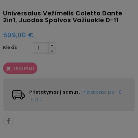
Universalus Vežimėlis Coletto Dante
2in1, Juodos Spalvos Važiuoklė D-11
509,00 €
Kiekis
Į KREPŠELĮ

Pristatymas į namus.
Pristatome per 10-
15 d.d.