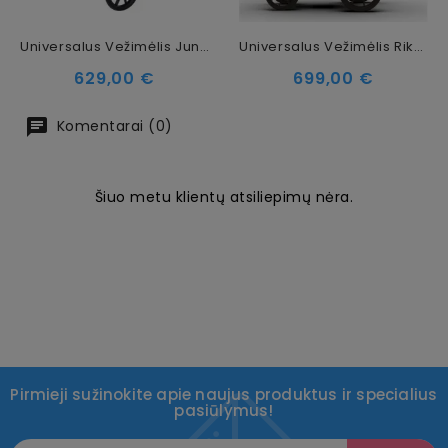
Universalus Vežimėlis Junama Space 2in1, Beige
Universalus Vežimėlis Riko Cava 2in1 Coal
Kaina
Kaina
629,00 €
699,00 €
Komentarai (0)
Šiuo metu klientų atsiliepimų nėra.
Pirmieji sužinokite apie naujus produktus ir specialius
pasiūlymus!