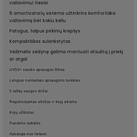
važiavimui tiesiai
6 amortizatorių sistema užtinkrins komfortiška
važiavimą bet kokiu keliu
Patogus, talpus pirkinių krepšys
Kompaktiškas sulankstytas
Vežimėlio sėdynę galima montuoti atsuktą į priekį
ar atgal
UV50+ saulės apsaugos filtras
Lengvai nuimamas apsauginis turėklas
5 taškų saugos diržai
Reguliuojamas atlošas ir kojų atrama
Kojų užklotas
Puodelio laikiklis
Apsauga nuo lietaus