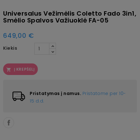
Universalus Vežimėlis Coletto Fado 3in1,
Smėlio Spalvos Važiuoklė FA-05
649,00 €
Kiekis
Į KREPŠELĮ

Pristatymas į namus.
Pristatome per 10-
15 d.d.