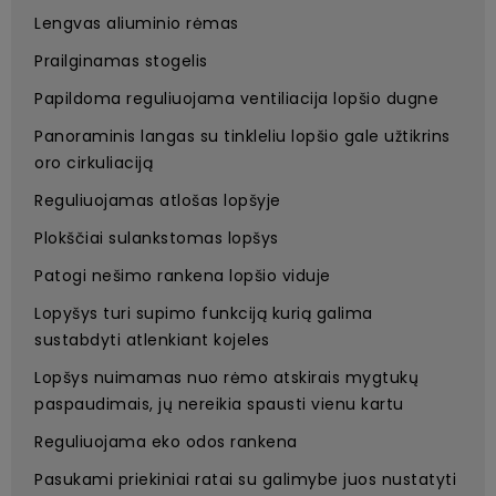
Lengvas aliuminio rėmas
Prailginamas stogelis
Papildoma reguliuojama ventiliacija lopšio dugne
Panoraminis langas su tinkleliu lopšio gale užtikrins
oro cirkuliaciją
Reguliuojamas atlošas lopšyje
Plokščiai sulankstomas lopšys
Patogi nešimo rankena lopšio viduje
Lopyšys turi supimo funkciją kurią galima
sustabdyti atlenkiant kojeles
Lopšys nuimamas nuo rėmo atskirais mygtukų
paspaudimais, jų nereikia spausti vienu kartu
Reguliuojama eko odos rankena
Pasukami priekiniai ratai su galimybe juos nustatyti