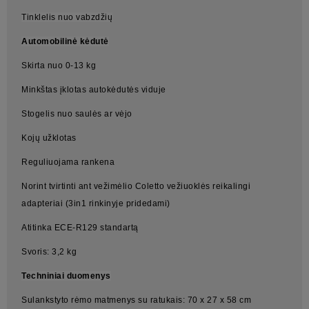
Tinklelis nuo vabzdžių
Automobilinė kėdutė
Skirta nuo 0-13 kg
Minkštas įklotas autokėdutės viduje
Stogelis nuo saulės ar vėjo
Kojų užklotas
Reguliuojama rankena
Norint tvirtinti ant vežimėlio Coletto vežiuoklės reikalingi
adapteriai (3in1 rinkinyje pridedami)
Atitinka ECE-R129 standartą
Svoris: 3,2 kg
Techniniai duomenys
Sulankstyto rėmo matmenys su ratukais: 70 x 27 x 58 cm