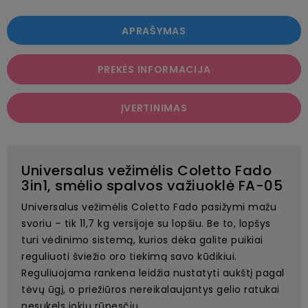
APRAŠYMAS
PREKĖS INFORMACIJA
ĮVERTINIMAS
Universalus vežimėlis Coletto Fado
3in1, smėlio spalvos važiuoklė FA-05
Universalus vežimėlis Coletto Fado pasižymi mažu
svoriu – tik 11,7 kg versijoje su lopšiu. Be to, lopšys
turi vėdinimo sistemą, kurios dėka galite puikiai
reguliuoti šviežio oro tiekimą savo kūdikiui.
Reguliuojama rankena leidžia nustatyti aukštį pagal
tėvų ūgį, o priežiūros nereikalaujantys gelio ratukai
nesukels jokių rūpesčių.