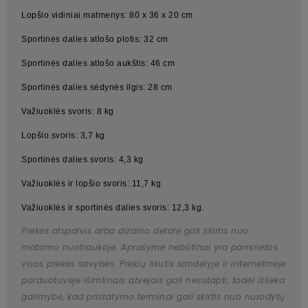
Lopšio vidiniai matmenys: 80 x 36 x 20 cm
Sportinės dalies atlošo plotis: 32 cm
Sportinės dalies atlošo aukštis: 46 cm
Sportinės dalies sėdynės ilgis: 28 cm
Važiuoklės svoris: 8 kg
Lopšio svoris: 3,7 kg
Sportinės dalies svoris: 4,3 kg
Važiuoklės ir lopšio svoris: 11,7 kg.
Važiuoklės ir sportinės dalies svoris: 12,3 kg.
Prekės atspalvis arba dizaino detalė gali skirtis nuo
matomo nuotraukoje. Aprašyme nebūtinai yra paminėtos
visos prekės savybės. Prekių likutis sandėlyje ir internetinėje
parduotuvėje išimtinais atvejais gali nesutapti, todėl išlieka
galimybė, kad pristatymo terminai gali skirtis nuo nurodytų