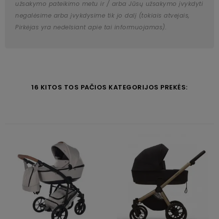
užsakymo pateikimo metu ir / arba Jūsų užsakymo įvykdyti
negalėsime arba įvykdysime tik jo dalį (tokiais atvejais,
Pirkėjas yra nedelsiant apie tai informuojamas).
16 KITOS TOS PAČIOS KATEGORIJOS PREKĖS: