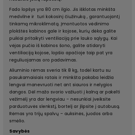
Fado lopšys yra 80 cm ilgio. Jis išklotas minkšta
medvilne ir turi kokosinį čiužinuką , garantuojantį
tinkamą mikroklimatą. Įmontuotos vėdinimo
plokštės kabinos gale ir kojose, kurių dėka galite
puikiai pritaikyti ventiliaciją prie lauko sąlygų. Kai
vėjas pučia iš kabinos šono, galite atidaryti
ventiliaciją kojose, lopšio apačioje taip pat yra
reguliuojamas oro padavimas.
Aliuminio rėmas sveria tik 8 kg, todėl kartu su
pasukamaisiais ratais ir minkšta pakaba leidžia
lengvai manevruoti net ant siauros ir nelygios
dangos. Dėl mažo svorio važiuoti į kalną ar pakelti
vežimėlį yra dar lengviau – nesunkiai įveiksite
parduotuvės slenkstį, bortelį ar įlipsite į autobusą.
Rėmas yra trijų spalvų – auksinės, juodos arba
smėlio.
Savybės