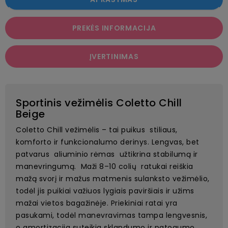
PREKĖS INFORMACIJA
ĮVERTINIMAS
Sportinis vežimėlis Coletto Chill
Beige
Coletto Chill vežimėlis – tai puikus stiliaus,
komforto ir funkcionalumo derinys. Lengvas, bet
patvarus aliuminio rėmas užtikrina stabilumą ir
manevringumą. Maži 8–10 colių ratukai reiškia
mažą svorį ir mažus matmenis sulanksto vežimėlio,
todėl jis puikiai važiuos lygiais paviršiais ir užims
mažai vietos bagažinėje. Priekiniai ratai yra
pasukami, todėl manevravimas tampa lengvesnis,
o amortizacija suteikia sklandumo ir patogumo.