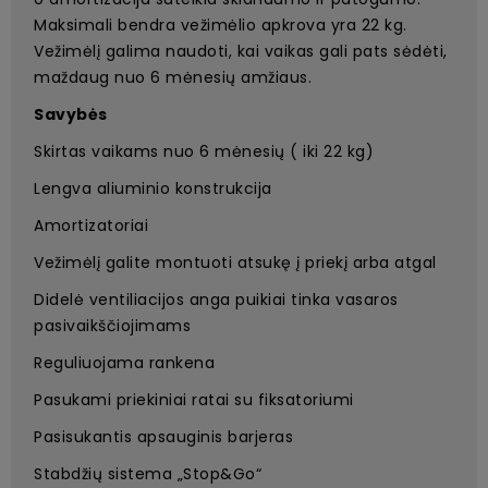
Maksimali bendra vežimėlio apkrova yra 22 kg.
Vežimėlį galima naudoti, kai vaikas gali pats sėdėti,
maždaug nuo 6 mėnesių amžiaus.
Savybės
Skirtas vaikams nuo 6 mėnesių ( iki 22 kg)
Lengva aliuminio konstrukcija
Amortizatoriai
Vežimėlį galite montuoti atsukę į priekį arba atgal
Didelė ventiliacijos anga puikiai tinka vasaros
pasivaikščiojimams
Reguliuojama rankena
Pasukami priekiniai ratai su fiksatoriumi
Pasisukantis apsauginis barjeras
Stabdžių sistema „Stop&Go“