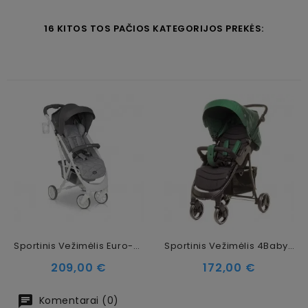
16 KITOS TOS PAČIOS KATEGORIJOS PREKĖS:
Sportinis Vežimėlis Euro-Cart Volt Pro Pearl
Sportinis Vežimėlis 4Baby Rapid XXIII Green
Kaina
Kaina
209,00 €
172,00 €
Komentarai (0)