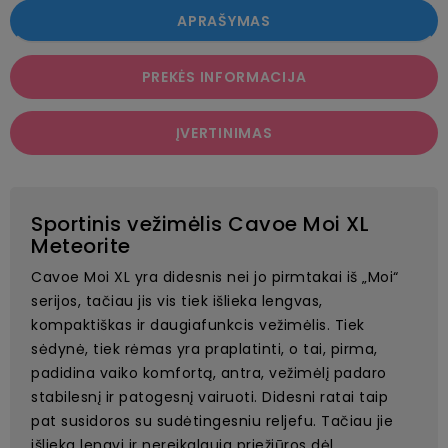
APRAŠYMAS
PREKĖS INFORMACIJA
ĮVERTINIMAS
Sportinis vežimėlis Cavoe Moi XL
Meteorite
Cavoe Moi XL yra didesnis nei jo pirmtakai iš „Moi“
serijos, tačiau jis vis tiek išlieka lengvas,
kompaktiškas ir daugiafunkcis vežimėlis. Tiek
sėdynė, tiek rėmas yra praplatinti, o tai, pirma,
padidina vaiko komfortą, antra, vežimėlį padaro
stabilesnį ir patogesnį vairuoti. Didesni ratai taip
pat susidoros su sudėtingesniu reljefu. Tačiau jie
išlieka lengvi ir nereikalauja priežiūros dėl