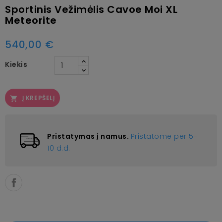
Sportinis Vežimėlis Cavoe Moi XL
Meteorite
540,00 €
Kiekis
Į KREPŠELĮ

Pristatymas į namus.
Pristatome per 5-
10 d.d.