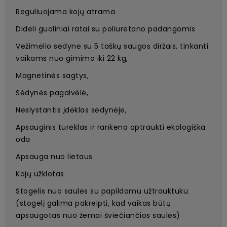
Reguliuojama kojų atrama
Dideli guoliniai ratai su poliuretano padangomis
Vežimėlio sėdynė su 5 taškų saugos diržais, tinkanti
vaikams nuo gimimo iki 22 kg,
Magnetinės sagtys,
Sėdynės pagalvėlė,
Neslystantis įdėklas sėdynėje,
Apsauginis turėklas ir rankena aptraukti ekologiška
oda
Apsauga nuo lietaus
Kojų užklotas
Stogelis nuo saulės su papildomu užtrauktuku
(stogelį galima pakreipti, kad vaikas būtų
apsaugotas nuo žemai šviečiančios saulės)