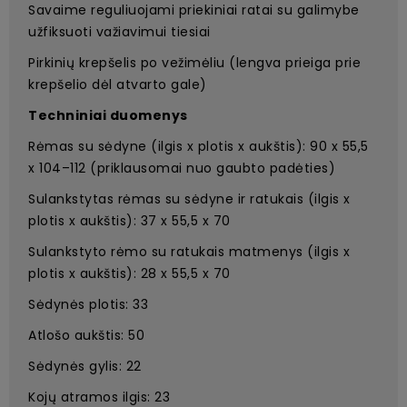
Savaime reguliuojami priekiniai ratai su galimybe
užfiksuoti važiavimui tiesiai
Pirkinių krepšelis po vežimėliu (lengva prieiga prie
krepšelio dėl atvarto gale)
Techniniai duomenys
Rėmas su sėdyne (ilgis x plotis x aukštis): 90 x 55,5
x 104–112 (priklausomai nuo gaubto padėties)
Sulankstytas rėmas su sėdyne ir ratukais (ilgis x
plotis x aukštis): 37 x 55,5 x 70
Sulankstyto rėmo su ratukais matmenys (ilgis x
plotis x aukštis): 28 x 55,5 x 70
Sėdynės plotis: 33
Atlošo aukštis: 50
Sėdynės gylis: 22
Kojų atramos ilgis: 23