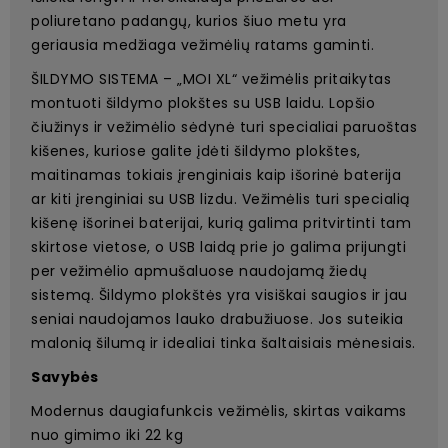
poliuretano padangų, kurios šiuo metu yra
geriausia medžiaga vežimėlių ratams gaminti.
ŠILDYMO SISTEMA – „MOI XL“ vežimėlis pritaikytas
montuoti šildymo plokštes su USB laidu. Lopšio
čiužinys ir vežimėlio sėdynė turi specialiai paruoštas
kišenes, kuriose galite įdėti šildymo plokštes,
maitinamas tokiais įrenginiais kaip išorinė baterija
ar kiti įrenginiai su USB lizdu. Vežimėlis turi specialią
kišenę išorinei baterijai, kurią galima pritvirtinti tam
skirtose vietose, o USB laidą prie jo galima prijungti
per vežimėlio apmušaluose naudojamą žiedų
sistemą. Šildymo plokštės yra visiškai saugios ir jau
seniai naudojamos lauko drabužiuose. Jos suteikia
malonią šilumą ir idealiai tinka šaltaisiais mėnesiais.
Savybės
Modernus daugiafunkcis vežimėlis, skirtas vaikams
nuo gimimo iki 22 kg