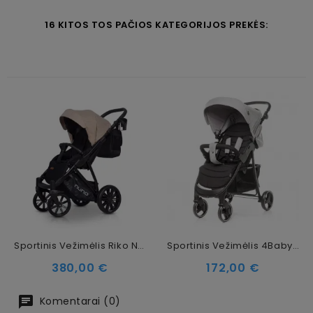
16 KITOS TOS PAČIOS KATEGORIJOS PREKĖS:
Sportinis Vežimėlis Riko Nuno Mocca
Sportinis Vežimėlis 4Baby Rapid XXIII Melange Light Grey
Kaina
Kaina
380,00 €
172,00 €
Komentarai (0)