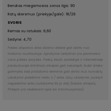
Bendras miegamosios zonos ilgis: 90
Ratų skersmuo (priekyje/gale): 18/26
SVORIS
Rėmas su ratukais: 6,60
Sėdynė: 4,70
Prekės atspalvis arba dizaino detalė gali skirtis nuo
matomo nuotraukoje. Aprašyme nebūtinai yra paminėtos
visos prekės savybės. Prekių likutis sandėlyje ir internetinėje
parduotuvėje išimtinais atvejais gali nesutapti, todėl išlieka
galimybė, kad pristatymo terminai gali skirtis nuo nurodytų
užsakymo pateikimo metu ir / arba Jūsų užsakymo įvykdyti
negalėsime arba įvykdysime tik jo dalį (tokiais atvejais,
Pirkėjas yra nedelsiant apie tai informuojamas).