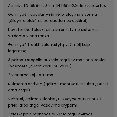
Atitinka EN 1888-1:2018 ir EN 1888-2:2018 standartus
Galimybė naudotis vežimėlio šildymo sistema
(Šildymo plokštės parduodamos atskirai)
Novatoriška teleskopinė sulankstymo sistema,
valdoma viena ranka
Galimybė traukti sulankstytą vežimėlį kaip
lagaminą
3 pakopų stogelio aukščio reguliavimas nuo saulės
(vežimėlis „auga“ kartu su vaiku)
2 viename kojų atrama
Nuimama sėdynė (galima montuoti atsukta į priekį
arba atgal)
Vežimėlį galima sulankstyti, sėdynę pritvirtinus į
priekį arba atgal važiavimo kryptimi
Teleskopinis rankenos aukščio reguliavimas