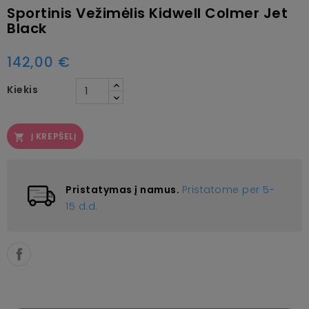
Sportinis Vežimėlis Kidwell Colmer Jet
Black
142,00 €
Kiekis
Į KREPŠELĮ

Pristatymas į namus.
Pristatome per 5-
15 d.d.