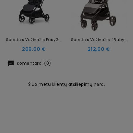
Sportinis Vežimėlis EasyGo Hero Cloud Gray
Sportinis Vežimėlis 4Baby Stinger XXIII Melange Grey
Kaina
Kaina
209,00 €
212,00 €
Komentarai (0)
Šiuo metu klientų atsiliepimų nėra.