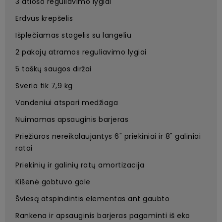
3 atlošo reguliavimo lygiai
Erdvus krepšelis
Išplečiamas stogelis su langeliu
2 pakojų atramos reguliavimo lygiai
5 taškų saugos diržai
Sveria tik 7,9 kg
Vandeniui atspari medžiaga
Nuimamas apsauginis barjeras
Priežiūros nereikalaujantys 6" priekiniai ir 8" galiniai
ratai
Priekinių ir galinių ratų amortizacija
Kišenė gobtuvo gale
Šviesą atspindintis elementas ant gaubto
Rankena ir apsauginis barjeras pagaminti iš eko