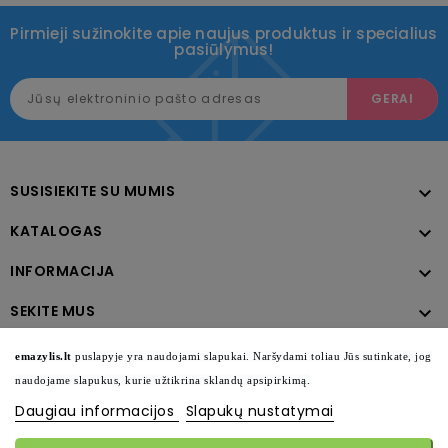
Pirmieji sužinokite apie naujus produktus ir specialius
pasiūlymus!
SUSISIEKITE SU MUMIS

KATALOGAS

INFORMACIJA

SEKITE MUS

emazylis.lt
puslapyje yra naudojami slapukai. Naršydami toliau Jūs sutinkate, jog
naudojame slapukus, kurie užtikrina sklandų apsipirkimą.
Daugiau informacijos
Slapukų nustatymai