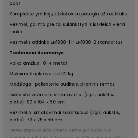
odos
Komplekte yra kojų užklotas su patogiu užtrauktuku
Vežimėlį galima greitai sulankstyti ir išskleisti viena
ranka
Vežimėlis atitinka EN1888-1 ir EN1888-2 standartus.
Techniniai duomenys
Vaiko amžius : 0-4 metai
Maksimali apkrova : iki 22 kg
Medžiaga : poliesterio audinys, plieninis rėmas
Išskleisto vežimėlio išmatavimai (ilgis, aukštis,
plotis): 80 x 104 x 50 cm
Vežimėlio išmatavimai sulanksčius (ilgis, aukštis,
plotis): 72 x 25 x 50 cm
Prekės atspalvis arba dizaino detalė gali skirtis nuo
matomo nuotraukoje. Aprašyme nebūtinai yra paminėtos