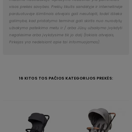
visos prekės savybės. Prekių likutis sandėlyje ir internetinėje
parduotuvėje išimtinais atvejais gali nesutapti, todėl išlieka
galimybė, kad pristatymo terminai gali skirtis nuo nurodytų
užsakymo pateikimo metu ir / arba Jūsų užsakymo įvykdyti
negalėsime arba įvykdysime tik jo dalį (tokiais atvejais,
Pirkėjas yra nedelsiant apie tai informuojamas).
16 KITOS TOS PAČIOS KATEGORIJOS PREKĖS: