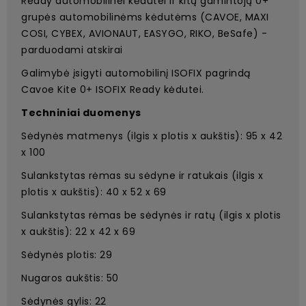
Ready automobilinei kėdutei ir kitų gamintojų 0+
grupės automobilinėms kėdutėms (CAVOE, MAXI
COSI, CYBEX, AVIONAUT, EASYGO, RIKO, BeSafe) -
parduodami atskirai
Galimybė įsigyti automobilinį ISOFIX pagrindą
Cavoe Kite 0+ ISOFIX Ready kėdutei.
Techniniai duomenys
Sėdynės matmenys (ilgis x plotis x aukštis): 95 x 42
x 100
Sulankstytas rėmas su sėdyne ir ratukais (ilgis x
plotis x aukštis): 40 x 52 x 69
Sulankstytas rėmas be sėdynės ir ratų (ilgis x plotis
x aukštis): 22 x 42 x 69
Sėdynės plotis: 29
Nugaros aukštis: 50
Sėdynės gylis: 22