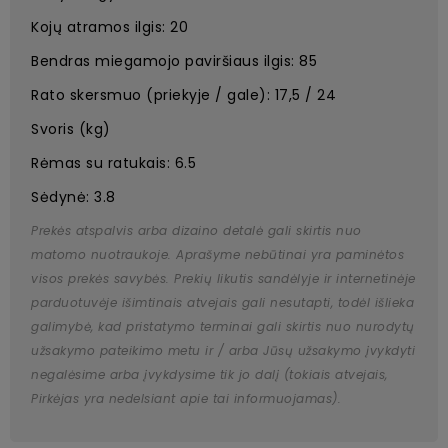
Kojų atramos ilgis: 20
Bendras miegamojo paviršiaus ilgis: 85
Rato skersmuo (priekyje / gale): 17,5 / 24
Svoris (kg)
Rėmas su ratukais: 6.5
Sėdynė: 3.8
Prekės atspalvis arba dizaino detalė gali skirtis nuo
matomo nuotraukoje. Aprašyme nebūtinai yra paminėtos
visos prekės savybės. Prekių likutis sandėlyje ir internetinėje
parduotuvėje išimtinais atvejais gali nesutapti, todėl išlieka
galimybė, kad pristatymo terminai gali skirtis nuo nurodytų
užsakymo pateikimo metu ir / arba Jūsų užsakymo įvykdyti
negalėsime arba įvykdysime tik jo dalį (tokiais atvejais,
Pirkėjas yra nedelsiant apie tai informuojamas).