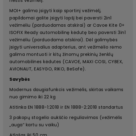
neštis vežimėlį.
MOI+ galima įsigyti kaip sportinį vežimėlį,
papildomai galite įsigyti lopšį bei paversti 2in1
vežimėliu (parduodamas atskirai) ar Cavoe Kite 0+
ISOFIX Ready automobilinę kėdutę beo paversti 3in1
vežimėliu (parduodama atskirai). Dėl galimybės
įsigyti universalius adapterius, ant vežimėlio rėmo
galima montuoti ir kitų žinomų prekinių ženklų
automobilines kėdutes (CAVOE, MAXI COSI, CYBEX,
AVIONAUT, EASYGO, RIKO, BeSafe).
Savybės
Modernus daugiafunkcis vežimėlis, skirtas vaikams
nuo gimimo iki 22 kg
Atitinka EN 1888-1:2018 ir EN 1888-2:2018 standartus
3 pakopų stogelio aukščio reguliavimas (vežimėlis
„auga“ kartu su vaiku)
Atlošas iki 50 cm