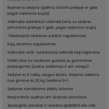
Nuimama sėdynė (galima tvirtinti priekyje ar gale
pagal važiavimo kryptį)
Galimybė sulankstyti vežimėlį kartu su sėdyne,
pritvirtinta priekyje ir gale, pagal važiavimo kryptį
Teleskopinis rankenos aukščio reguliavimas
Kojų atramos reguliavimas
Galimybė vežti sulankstytą vežimėlį kaip lagaminą
Dideli ratai su rutuliniais guoliais su guminėmis
padangomis (puikus sukibimas ir ant sniego)
Sėdynė su 5 taškų saugos diržais, tinkama vaikams
nuo gimimo iki 22 kg (sėdima 0+)
Sėdynės sumažinimo įdėklų sistema
Neslystantis audinys ant sėdynės paviršiaus
Apsauginis užtvaras ir rankena apdailinti eko oda