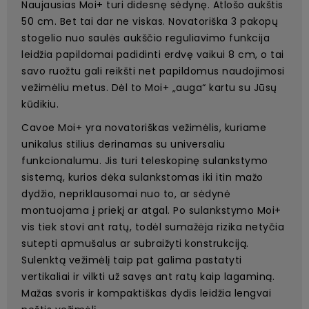
Naujausias Moi+ turi didesnę sėdynę. Atlošo aukštis
50 cm. Bet tai dar ne viskas. Novatoriška 3 pakopų
stogelio nuo saulės aukščio reguliavimo funkcija
leidžia papildomai padidinti erdvę vaikui 8 cm, o tai
savo ruožtu gali reikšti net papildomus naudojimosi
vežimėliu metus. Dėl to Moi+ „auga“ kartu su Jūsų
kūdikiu.
Cavoe Moi+ yra novatoriškas vežimėlis, kuriame
unikalus stilius derinamas su universaliu
funkcionalumu. Jis turi teleskopinę sulankstymo
sistemą, kurios dėka sulankstomas iki itin mažo
dydžio, nepriklausomai nuo to, ar sėdynė
montuojama į priekį ar atgal. Po sulankstymo Moi+
vis tiek stovi ant ratų, todėl sumažėja rizika netyčia
sutepti apmušalus ar subraižyti konstrukciją.
Sulenktą vežimėlį taip pat galima pastatyti
vertikaliai ir vilkti už savęs ant ratų kaip lagaminą.
Mažas svoris ir kompaktiškas dydis leidžia lengvai