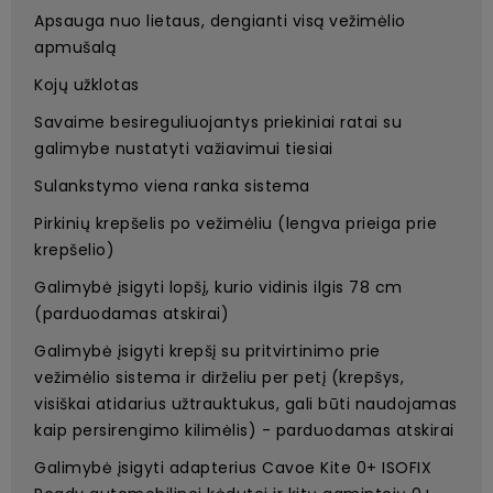
Apsauga nuo lietaus, dengianti visą vežimėlio
apmušalą
Kojų užklotas
Savaime besireguliuojantys priekiniai ratai su
galimybe nustatyti važiavimui tiesiai
Sulankstymo viena ranka sistema
Pirkinių krepšelis po vežimėliu (lengva prieiga prie
krepšelio)
Galimybė įsigyti lopšį, kurio vidinis ilgis 78 cm
(parduodamas atskirai)
Galimybė įsigyti krepšį su pritvirtinimo prie
vežimėlio sistema ir dirželiu per petį (krepšys,
visiškai atidarius užtrauktukus, gali būti naudojamas
kaip persirengimo kilimėlis) - parduodamas atskirai
Galimybė įsigyti adapterius Cavoe Kite 0+ ISOFIX