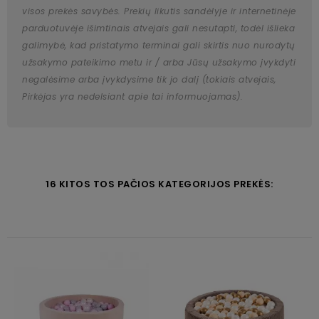
visos prekės savybės. Prekių likutis sandėlyje ir internetinėje
parduotuvėje išimtinais atvejais gali nesutapti, todėl išlieka
galimybė, kad pristatymo terminai gali skirtis nuo nurodytų
užsakymo pateikimo metu ir / arba Jūsų užsakymo įvykdyti
negalėsime arba įvykdysime tik jo dalį (tokiais atvejais,
Pirkėjas yra nedelsiant apie tai informuojamas).
16 KITOS TOS PAČIOS KATEGORIJOS PREKĖS: