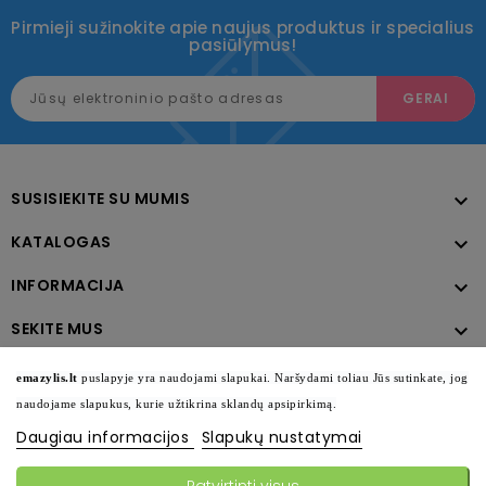
Pirmieji sužinokite apie naujus produktus ir specialius
pasiūlymus!
SUSISIEKITE SU MUMIS

KATALOGAS

INFORMACIJA

SEKITE MUS

emazylis.lt
puslapyje yra naudojami slapukai. Naršydami toliau Jūs sutinkate, jog
naudojame slapukus, kurie užtikrina sklandų apsipirkimą.
Daugiau informacijos
Slapukų nustatymai
Patvirtinti visus