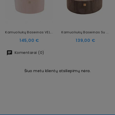
Kamuoliukų Baseinas VELVET, 300 Kamuoliukų, 40 Cm
Kamuoliukų Baseinas Su 200 Kamuoliukų, 90x30, Rudas
Kaina
Kaina
145,00 €
139,00 €
Komentarai (0)
Šiuo metu klientų atsiliepimų nėra.