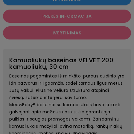
PREKĖS INFORMACIJA
ĮVERTINIMAS
Kamuoliukų baseinas VELVET 200
kamuoliukų, 30 cm
Baseinas pagamintas iš minkšto, puraus audinio yra
itin patvarus ir ilgaamžis, todėl tarnaus ilgus metus
Jūsų vaikui. Pliušinė veliūro struktūra atspindi
šviesą, suteikia interjerui savitumo.
MeowBaby® baseinai su kamuoliukais buvo sukurti
galvojant apie mažiausiuosius. Jie garantuoja
puikias ir saugias pramogas vaikams. Žaisdami su
kamuoliukais mažyliai lavina motoriką, rankų ir akių
koordinaciją, mokosi spalvų. Spalvingais