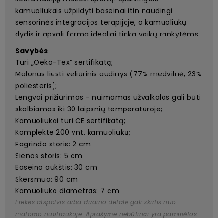
kamuoliukais užpildyti baseinai itin naudingi
sensorinės integracijos terapijoje, o kamuoliukų
dydis ir apvali forma idealiai tinka vaikų rankytėms.
Savybės
Turi „Oeko-Tex“ sertifikatą;
Malonus liesti veliūrinis audinys (77% medvilnė, 23%
poliesteris);
Lengvai prižiūrimas - nuimamas užvalkalas gali būti
skalbiamas iki 30 laipsnių temperatūroje;
Kamuoliukai turi CE sertifikatą;
Komplekte 200 vnt. kamuoliukų;
Pagrindo storis: 2 cm
Sienos storis: 5 cm
Baseino aukštis: 30 cm
Skersmuo: 90 cm
Kamuoliuko diametras: 7 cm
Prekės atspalvis arba dizaino detalė gali skirtis nuo
matomo nuotraukoje. Aprašyme nebūtinai yra paminėtos