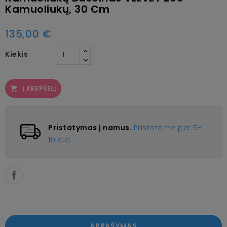
Kamuoliukų, 30 Cm
135,00 €
Kiekis
Į KREPŠELĮ

Pristatymas į namus.
Pristatome per 5-
10 d.d.
APRAŠYMAS