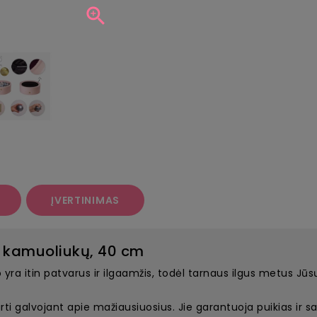

ĮVERTINIMAS
 kamuoliukų, 40 cm
a itin patvarus ir ilgaamžis, todėl tarnaus ilgus metus Jūsų v
i galvojant apie mažiausiuosius. Jie garantuoja puikias ir