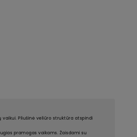
aikui. Pliušinė veliūro struktūra atspindi
 saugias pramogas vaikams. Žaisdami su