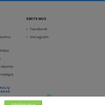
SEKITE MUS
Facebook
davimo
Instagram
itika
s
Su Mumis
emėlapis
Patvirtinti visus