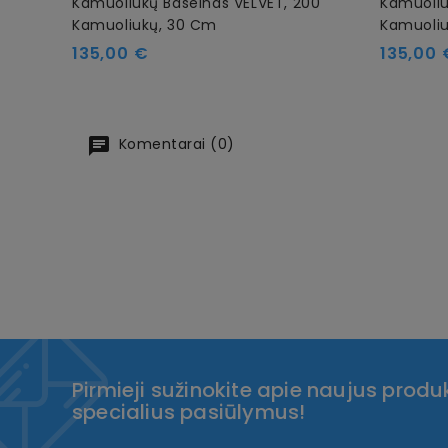
Kamuoliukų Baseinas VELVET, 200
Kamuoliu
Kamuoliukų, 30 Cm
Kamuoli
Kaina
Kaina
135,00 €
135,00 
Komentarai (0)
Pirmieji sužinokite apie naujus produk
specialius pasiūlymus!