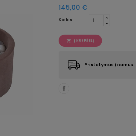
145,00 €
Kiekis
Į KREPŠELĮ

Pristatymas į namus.