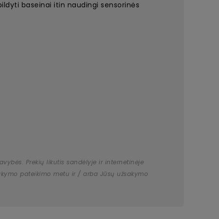
ildyti baseinai itin naudingi sensorinės
bės. Prekių likutis sandėlyje ir internetinėje
užsakymo pateikimo metu ir / arba Jūsų užsakymo