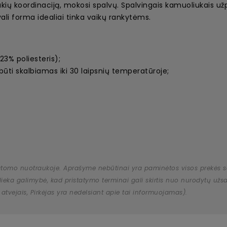
akių koordinaciją, mokosi spalvų. Spalvingais kamuoliukais užp
vali forma idealiai tinka vaikų rankytėms.
23% poliesteris);
būti skalbiamas iki 30 laipsnių temperatūroje;
atomo nuotraukoje. Aprašyme nebūtinai yra paminėtos visos prekės savy
 išlieka galimybė, kad pristatymo terminai gali skirtis nuo nurodytų 
 atvejais, Pirkėjas yra nedelsiant apie tai informuojamas).