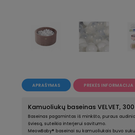
APRAŠYMAS
PREKĖS INFORMACIJA
Kamuoliukų baseinas VELVET, 300
Baseinas pagamintas iš minkšto, puraus audinio yr
šviesą, suteikia interjerui savitumo.
MeowBaby® baseinai su kamuoliukais buvo sukurt