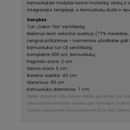
kamuoliukais mažyliai lavina motoriką, rankų ir 
integracijos terapijoje, o kamuoliukų dydis ir ap
Savybės
Turi „Oeko-Tex“ sertifikatą;
Malonus liesti veliūrinis audinys (77% medvilnė, 
Lengvai prižiūrimas - nuimamas užvalkalas gali 
Kamuoliukai turi CE sertifikatą;
Komplekte 300 vnt. kamuoliukų;
Pagrindo storis: 2 cm
Sienos storis: 5 cm
Baseino aukštis: 40 cm
Skersmuo: 90 cm
Kamuoliuko diametras: 7 cm
Prekės atspalvis arba dizaino detalė gali skirtis nuo m
parduotuvėje išimtinais atvejais gali nesutapti, todėl
įvykdyti negalėsime arba įvykdysime tik jo dalį (tokiais