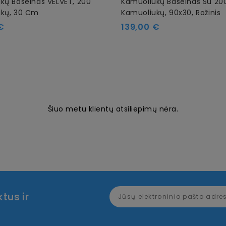
kų Baseinas VELVET, 200
Kamuoliukų Baseinas Su 20
ukų, 30 Cm
Kamuoliukų, 90x30, Rožinis
Kaina
€
139,00 €
Šiuo metu klientų atsiliepimų nėra.
tus ir