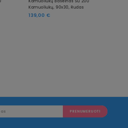
0
Kamuoliukų Baseinas Su 200
Kamu
Kamuoliukų, 90x30, Rudas
Kamu
Kaina
Kain
139,00 €
135,