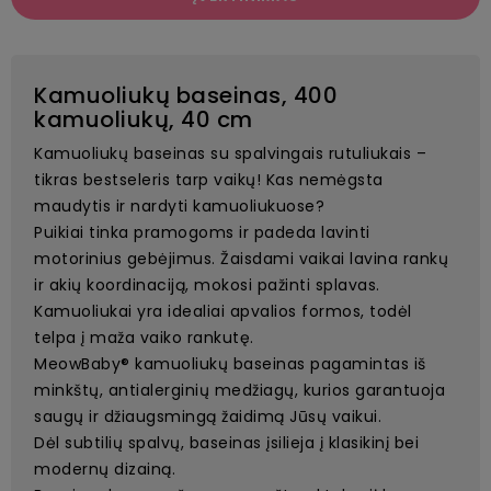
Kamuoliukų baseinas, 400
kamuoliukų, 40 cm
Kamuoliukų baseinas su spalvingais rutuliukais –
tikras bestseleris tarp vaikų! Kas nemėgsta
maudytis ir nardyti kamuoliukuose?
Puikiai tinka pramogoms ir padeda lavinti
motorinius gebėjimus. Žaisdami vaikai lavina rankų
ir akių koordinaciją, mokosi pažinti splavas.
Kamuoliukai yra idealiai apvalios formos, todėl
telpa į maža vaiko rankutę.
MeowBaby® kamuoliukų baseinas pagamintas iš
minkštų, antialerginių medžiagų, kurios garantuoja
saugų ir džiaugsmingą žaidimą Jūsų vaikui.
Dėl subtilių spalvų, baseinas įsilieja į klasikinį bei
modernų dizainą.