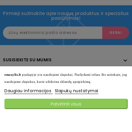
Pirmieji sužinokite apie naujus produktus ir specialius
pasiūlymus!
SUSISIEKITE SU MUMIS

KATALOGAS

emazylis.lt
puslapyje yra naudojami slapukai. Naršydami toliau Jūs sutinkate, jog
naudojame slapukus, kurie užtikrina sklandų apsipirkimą.
INFORMACIJA

Daugiau informacijos
Slapukų nustatymai
SEKITE MUS

Patvirtinti visus