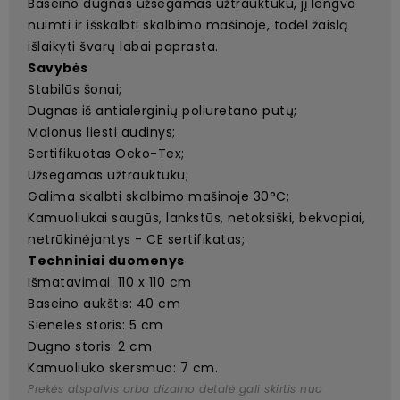
Baseino dugnas užsegamas užtrauktuku, jį lengva
nuimti ir išskalbti skalbimo mašinoje, todėl žaislą
išlaikyti švarų labai paprasta.
Savybės
Stabilūs šonai;
Dugnas iš antialerginių poliuretano putų;
Malonus liesti audinys;
Sertifikuotas Oeko-Tex;
Užsegamas užtrauktuku;
Galima skalbti skalbimo mašinoje 30°C;
Kamuoliukai saugūs, lankstūs, netoksiški, bekvapiai,
netrūkinėjantys - CE sertifikatas;
Techniniai duomenys
Išmatavimai: 110 x 110 cm
Baseino aukštis: 40 cm
Sienelės storis: 5 cm
Dugno storis: 2 cm
Kamuoliuko skersmuo: 7 cm.
Prekės atspalvis arba dizaino detalė gali skirtis nuo