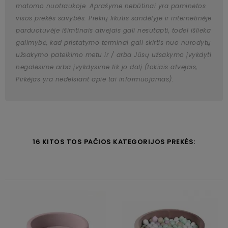
matomo nuotraukoje. Aprašyme nebūtinai yra paminėtos
visos prekės savybės. Prekių likutis sandėlyje ir internetinėje
parduotuvėje išimtinais atvejais gali nesutapti, todėl išlieka
galimybė, kad pristatymo terminai gali skirtis nuo nurodytų
užsakymo pateikimo metu ir / arba Jūsų užsakymo įvykdyti
negalėsime arba įvykdysime tik jo dalį (tokiais atvejais,
Pirkėjas yra nedelsiant apie tai informuojamas).
16 KITOS TOS PAČIOS KATEGORIJOS PREKĖS: