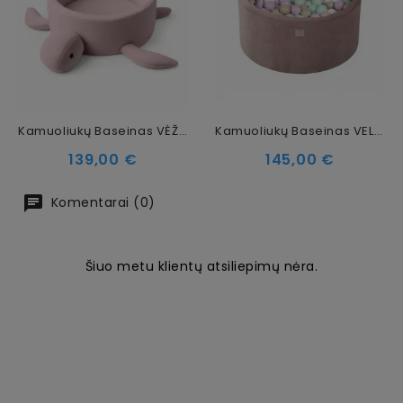
Kamuoliukų Baseinas VĖŽLYS, Be Kamuoliukų, Rožinė
Kamuoliukų Baseinas VELVET, 300 Kamuoliukų, 40 Cm
Kaina
Kaina
139,00 €
145,00 €
Komentarai (0)
Šiuo metu klientų atsiliepimų nėra.