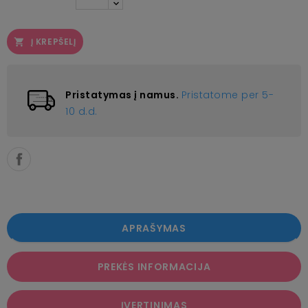
Į KREPŠELĮ

Pristatymas į namus.
Pristatome per 5-
10 d.d.
APRAŠYMAS
PREKĖS INFORMACIJA
ĮVERTINIMAS