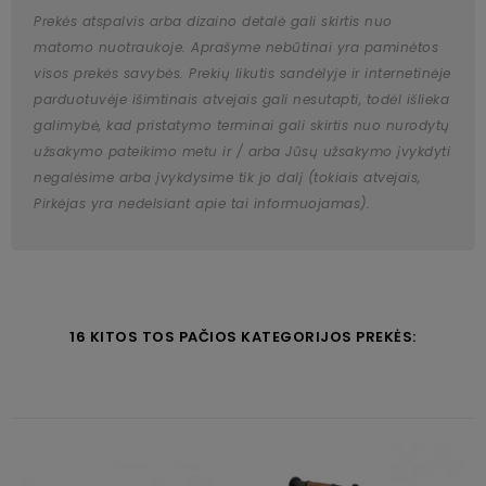
Prekės atspalvis arba dizaino detalė gali skirtis nuo
matomo nuotraukoje. Aprašyme nebūtinai yra paminėtos
visos prekės savybės. Prekių likutis sandėlyje ir internetinėje
parduotuvėje išimtinais atvejais gali nesutapti, todėl išlieka
galimybė, kad pristatymo terminai gali skirtis nuo nurodytų
užsakymo pateikimo metu ir / arba Jūsų užsakymo įvykdyti
negalėsime arba įvykdysime tik jo dalį (tokiais atvejais,
Pirkėjas yra nedelsiant apie tai informuojamas).
16 KITOS TOS PAČIOS KATEGORIJOS PREKĖS: