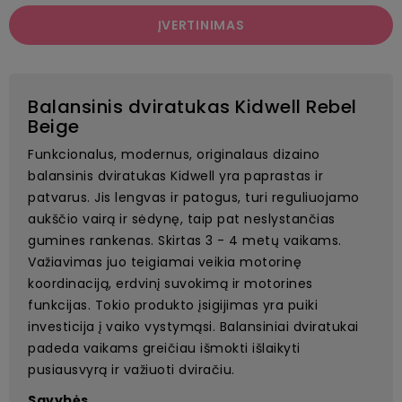
ĮVERTINIMAS
Balansinis dviratukas Kidwell Rebel
Beige
Funkcionalus, modernus, originalaus dizaino
balansinis dviratukas Kidwell yra paprastas ir
patvarus. Jis lengvas ir patogus, turi reguliuojamo
aukščio vairą ir sėdynę, taip pat neslystančias
gumines rankenas. Skirtas 3 - 4 metų vaikams.
Važiavimas juo teigiamai veikia motorinę
koordinaciją, erdvinį suvokimą ir motorines
funkcijas. Tokio produkto įsigijimas yra puiki
investicija į vaiko vystymąsi. Balansiniai dviratukai
padeda vaikams greičiau išmokti išlaikyti
pusiausvyrą ir važiuoti dviračiu.
Savybės