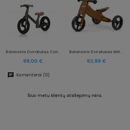
Balansinis Dviratukas Colibro Ciao Forest Green
Balansinis Dviratukas Milly Mally Jake Classic 2in1 Dark Natural
Kaina
Kaina
99,00 €
62,99 €
Komentarai (0)
Šiuo metu klientų atsiliepimų nėra.