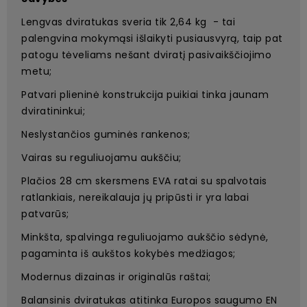
Lengvas dviratukas sveria tik 2,64 kg - tai
palengvina mokymąsi išlaikyti pusiausvyrą, taip pat
patogu tėveliams nešant dviratį pasivaikščiojimo
metu;
Patvari plieninė konstrukcija puikiai tinka jaunam
dviratininkui;
Neslystančios guminės rankenos;
Vairas su reguliuojamu aukščiu;
Plačios 28 cm skersmens EVA ratai su spalvotais
ratlankiais, nereikalauja jų pripūsti ir yra labai
patvarūs;
Minkšta, spalvinga reguliuojamo aukščio sėdynė,
pagaminta iš aukštos kokybės medžiagos;
Modernus dizainas ir originalūs raštai;
Balansinis dviratukas atitinka Europos saugumo EN