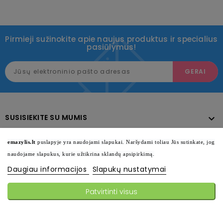
Pirmieji sužinokite apie naujus produktus ir specialius
pasiūlymus!
SUSISIEKITE SU MUMIS

KATALOGAS

emazylis.lt
puslapyje yra naudojami slapukai. Naršydami toliau Jūs sutinkate, jog
naudojame slapukus, kurie užtikrina sklandų apsipirkimą.
INFORMACIJA

Daugiau informacijos
Slapukų nustatymai
SEKITE MUS

Patvirtinti visus