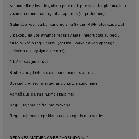
Automobilinę kėdutę galima pritvirtinti prie visų daugiafunkcinių
vežimėlių rėmų naudojant adapterius (nepridedami)
Galimybė vežti vaiką, kurio ūgis iki 87 cm (RWF) atsuktas atgal
6 pakopų galvos atramos reguliavimas, integruotas su pečių
diržo aukščio reguliavimu (optimali vaiko galvos apsauga
kiekviename vystymosi etape)
5 taškų saugos diržai
Redukcinė įdėklų sistema su juosmens atrama
Specialių energiją sugeriančių putų naudojimas
Apmušalus galima nuimti skalbimui
Reguliuojama nešiojimo rankena
Reguliuojamas nepriklausomas stogelis nuo saulės
SĖDYNĖS MATMENYS BE PAGRINDO [cm] :