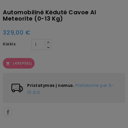
Automobilinė Kėdutė Cavoe AI
Meteorite (0-13 Kg)
329,00 €
Kiekis
Į KREPŠELĮ

Pristatymas į namus.
Pristatome per 5-
10 d.d.