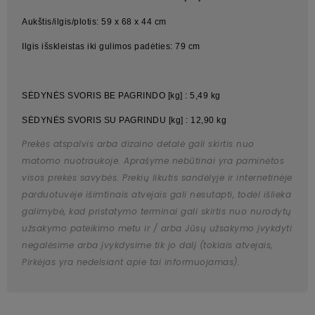
Aukštis/ilgis/plotis: 59 x 68 x 44 cm
Ilgis išskleistas iki gulimos padėties: 79 cm
SĖDYNĖS SVORIS BE PAGRINDO [kg] : 5,49 kg
SĖDYNĖS SVORIS SU PAGRINDU [kg] : 12,90 kg
Prekės atspalvis arba dizaino detalė gali skirtis nuo
matomo nuotraukoje. Aprašyme nebūtinai yra paminėtos
visos prekės savybės. Prekių likutis sandėlyje ir internetinėje
parduotuvėje išimtinais atvejais gali nesutapti, todėl išlieka
galimybė, kad pristatymo terminai gali skirtis nuo nurodytų
užsakymo pateikimo metu ir / arba Jūsų užsakymo įvykdyti
negalėsime arba įvykdysime tik jo dalį (tokiais atvejais,
Pirkėjas yra nedelsiant apie tai informuojamas).