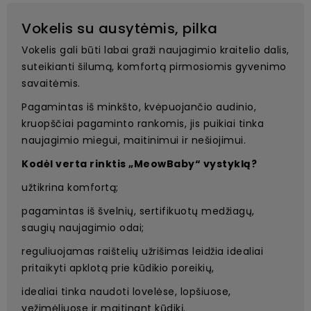
Vokelis su ausytėmis, pilka
Vokelis gali būti labai graži naujagimio kraitelio dalis,
suteikianti šilumą, komfortą pirmosiomis gyvenimo
savaitėmis.
Pagamintas iš minkšto, kvėpuojančio audinio,
kruopščiai pagaminto rankomis, jis puikiai tinka
naujagimio miegui, maitinimui ir nešiojimui.
Kodėl verta rinktis „MeowBaby“ vystyklą?
užtikrina komfortą;
pagamintas iš švelnių, sertifikuotų medžiagų,
saugių naujagimio odai;
reguliuojamas raištelių užrišimas leidžia idealiai
pritaikyti apklotą prie kūdikio poreikių,
idealiai tinka naudoti lovelėse, lopšiuose,
vežimėliuose ir maitinant kūdikį.