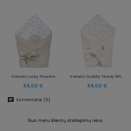
Vokelis Lucky Flowers
Vokelis Cuddly Teddy White
Kaina
Kaina
59,00 €
59,00 €
Komentarai (0)
Šiuo metu klientų atsiliepimų nėra.