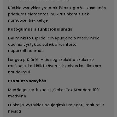
Kūdikio vystyklas yra praktiškas ir gražus kasdienės
priežiūros elementas, puikiai tinkantis tiek
namuose, tiek kelyje.
Patogumas ir funkcionalumas
Dėl minkšto užpildo ir kvėpuojančio medvilninio
audinio vystyklas suteikia komforto
neperkaitindamas.
Lengva prižiūrėti – tiesiog skalbkite skalbimo
mašinoje, kad išliktų švarus ir gaivus kasdieniam
naudojimui.
Produkto savybės
Medžiaga: sertifikuota „Oeko-Tex Standard 100“
medvilnė
Funkcija: vystyklas naujagimiui miegoti, maitinti ir
nešioti