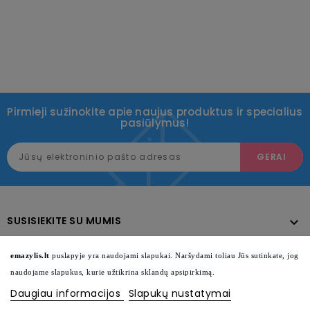
Pirmieji sužinokite apie naujus produktus ir specialius
pasiūlymus!
SUSISIEKITE SU MUMIS

KATALOGAS

emazylis.lt
puslapyje yra naudojami slapukai. Naršydami toliau Jūs sutinkate, jog
naudojame slapukus, kurie užtikrina sklandų apsipirkimą.
INFORMACIJA

Daugiau informacijos
Slapukų nustatymai
SEKITE MUS
