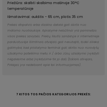
Priežiūra: skalbti skalbimo mašinoje 30°C
temperatūroje
Išmatavimai: aukštis - 65 cm, plotis 35 cm
Prekės atspalvis arba dizaino detalė gali skirtis nuo
matomo nuotraukoje. Aprašyme nebūtinai yra paminėtos
visos prekės savybės. Prekių likutis sandėlyje ir internetinėje
parduotuvėje išimtinais atvejais gali nesutapti, todėl išlieka
galimybė, kad pristatymo terminai gali skirtis nuo nurodytų
užsakymo pateikimo metu ir / arba Jūsų užsakymo įvykdyti
negalėsime arba įvykdysime tik jo dalį (tokiais atvejais,
Pirkėjas yra nedelsiant apie tai informuojamas).
7 KITOS TOS PAČIOS KATEGORIJOS PREKĖS: