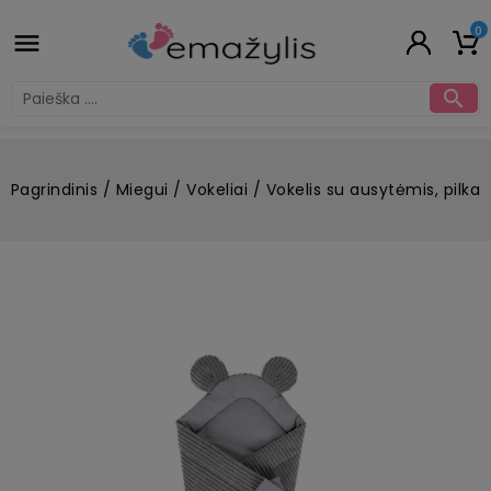
0


Pagrindinis
Miegui
Vokeliai
Vokelis su ausytėmis, pilka