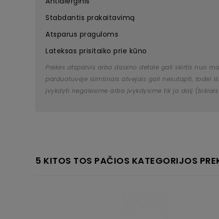
Antialerginis
Stabdantis prakaitavimą
Atsparus praguloms
Lateksas prisitaiko prie kūno
Prekės atspalvis arba dizaino detalė gali skirtis nuo m
parduotuvėje išimtinais atvejais gali nesutapti, todėl
įvykdyti negalėsime arba įvykdysime tik jo dalį (tokiais
5 KITOS TOS PAČIOS KATEGORIJOS PRE