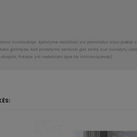
atomo nuotraukoje. Aprašyme nebūtinai yra paminėtos visos prekės savy
 išlieka galimybė, kad pristatymo terminai gali skirtis nuo nurodytų 
 atvejais, Pirkėjas yra nedelsiant apie tai informuojamas).
KĖS: