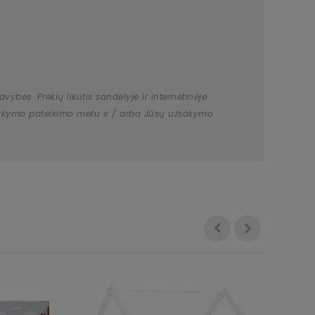
bės. Prekių likutis sandėlyje ir internetinėje
užsakymo pateikimo metu ir / arba Jūsų užsakymo