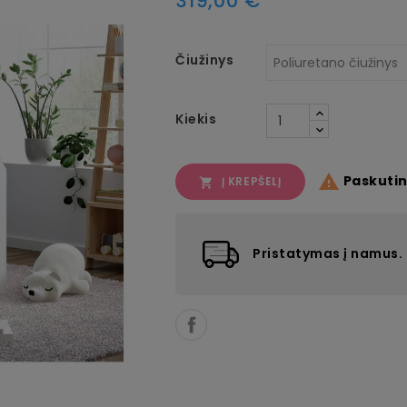
319,00 €
Čiužinys
Kiekis

Paskutin
Į KREPŠELĮ

Pristatymas į namus.