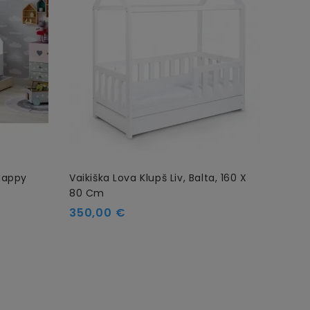
 Happy
Vaikiška Lova Klupš Liv, Balta, 160 X
Vaiki
80 Cm
140 
Kaina
Kain
350,00 €
319,