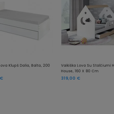
Lova Klupš Dalia, Balta, 200
Vaikiška Lova Su Stalčiumi
House, 160 X 80 Cm
Kaina
 €
319,00 €