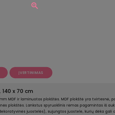

ĮVERTINIMAS
, 140 x 70 cm
mm MDF ir laminuotos plokštės. MDF plokštė yra tvirtesnė, p
dinės plokštės. Lankstus spyruoklinis rėmas pagamintas iš au
oratyvinės juostelės), sujungtos juostele, kurių dėka gali atl