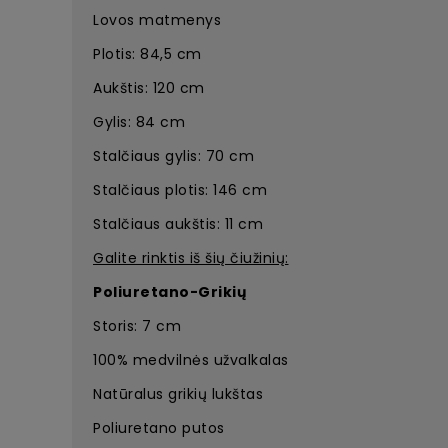
Lovos matmenys
Plotis:
84,5 cm
Aukštis:
120 cm
Gylis:
84 cm
Stalčiaus gylis:
70 cm
Stalčiaus plotis:
146 cm
Stalčiaus aukštis:
11 cm
Galite rinktis iš šių čiužinių:
Poliuretano-Grikių
Storis: 7 cm
100% medvilnės užvalkalas
Natūralus grikių lukštas
Poliuretano putos