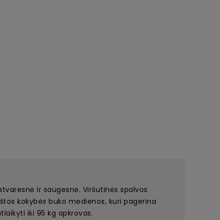
atvaresnė ir saugesnė. Viršutinės spalvos
kštos kokybės buko medienos, kuri pagerina
aikyti iki 95 kg apkrovas.