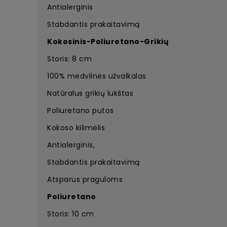
Antialerginis
Stabdantis prakaitavimą
Kokosinis-
Poliuretano-
Grikių
Storis: 8 cm
100% medvilnės užvalkalas
Natūralus grikių lukštas
Poliuretano putos
Kokoso kilimėlis
Antialerginis,
Stabdantis prakaitavimą
Atsparus praguloms
Poliuretano
Storis: 10 cm