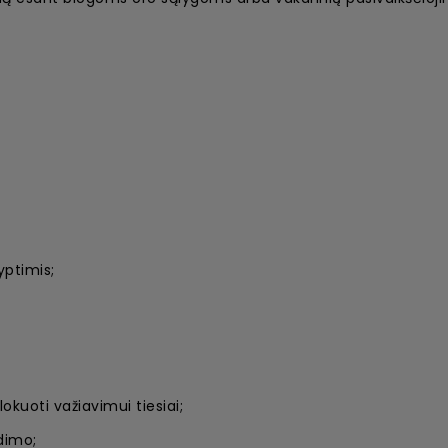
yptimis;
okuoti važiavimui tiesiai;
dimo;