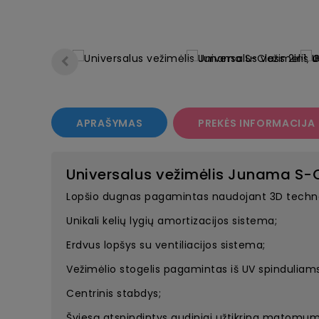
APRAŠYMAS
PREKĖS INFORMACIJA
Universalus vežimėlis Junama S-C
Lopšio dugnas pagamintas naudojant 3D techno
Unikali kelių lygių amortizacijos sistema;
Erdvus lopšys su ventiliacijos sistema;
Vežimėlio stogelis pagamintas iš UV spinduliams
Centrinis stabdys;
Šviesą atspindintys audiniai užtikrina matomu