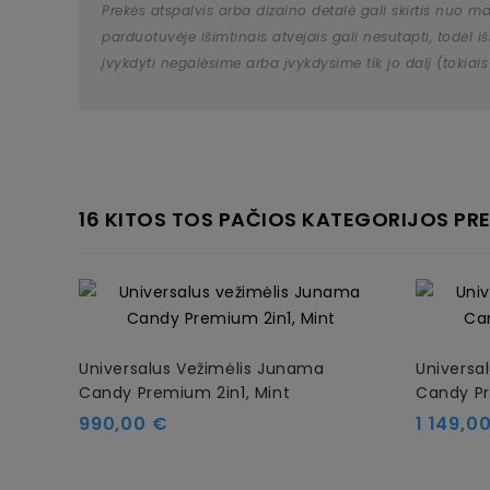
Prekės atspalvis arba dizaino detalė gali skirtis nuo m
parduotuvėje išimtinais atvejais gali nesutapti, todėl
įvykdyti negalėsime arba įvykdysime tik jo dalį (tokiais
16 KITOS TOS PAČIOS KATEGORIJOS PRE
Universalus Vežimėlis Junama
Universa
Candy Premium 2in1, Mint
Candy Pr
Kaina
Kaina
990,00 €
1 149,0