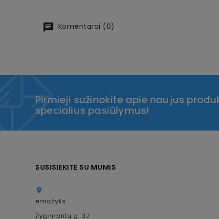
Komentarai (0)
Pirmieji sužinokite apie naujus produk
specialius pasiūlymus!
SUSISIEKITE SU MUMIS

emažylis
Žygimantų g. 37