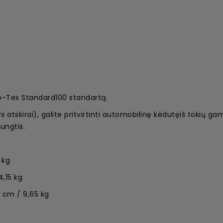
ko-Tex Standard100 standartą.
skirai), galite pritvirtinti automobilinę kėdutęiš tokių gam
jungtis.
 kg
,15 kg
3 cm / 9,65 kg