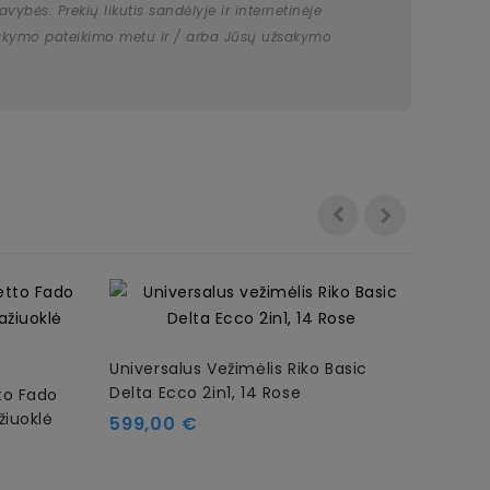
bės. Prekių likutis sandėlyje ir internetinėje
užsakymo pateikimo metu ir / arba Jūsų užsakymo
Universalus Vežimėlis Riko Basic
Unive
Delta Ecco 2in1, 14 Rose
01 Du
to Fado
žiuoklė
Kaina
Kain
599,00 €
699