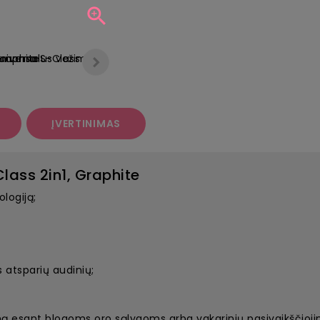

ĮVERTINIMAS
lass 2in1, Graphite
logiją;
 atsparių audinių;
mą esant blogoms oro sąlygoms arba vakarinių pasivaikščioj