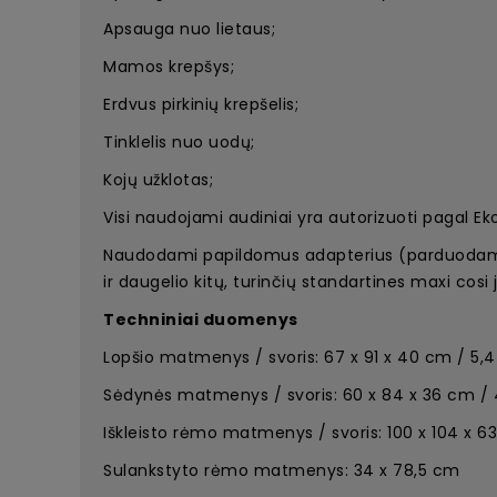
Apsauga nuo lietaus;
Mamos krepšys;
Erdvus pirkinių krepšelis;
Tinklelis nuo uodų;
Kojų užklotas;
Visi naudojami audiniai yra autorizuoti pagal E
Naudodami papildomus adapterius (parduodami at
ir daugelio kitų, turinčių standartines maxi cosi 
Techniniai duomenys
Lopšio matmenys / svoris: 67 x 91 x 40 cm / 5,4
Sėdynės matmenys / svoris: 60 x 84 x 36 cm / 4
Iškleisto rėmo matmenys / svoris: 100 x 104 x 6
Sulankstyto rėmo matmenys: 34 x 78,5 cm