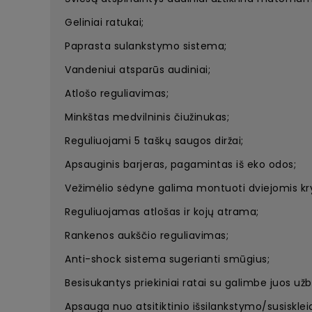
Geliniai ratukai;
Paprasta sulankstymo sistema;
Vandeniui atsparūs audiniai;
Atlošo reguliavimas;
Minkštas medvilninis čiužinukas;
Reguliuojami 5 taškų saugos diržai;
Apsauginis barjeras, pagamintas iš eko odos;
Vežimėlio sėdyne galima montuoti dviejomis kr
Reguliuojamas atlošas ir kojų atrama;
Rankenos aukščio reguliavimas;
Anti-shock sistema sugerianti smūgius;
Besisukantys priekiniai ratai su galimbe juos užbl
Apsauga nuo atsitiktinio išsilankstymo/susisklei