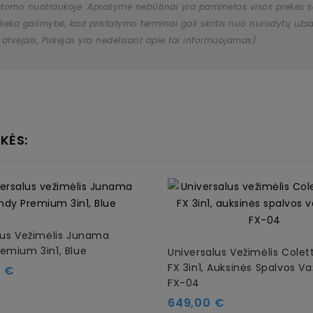
atomo nuotraukoje. Aprašyme nebūtinai yra paminėtos visos prekės savy
 išlieka galimybė, kad pristatymo terminai gali skirtis nuo nurodytų 
 atvejais, Pirkėjas yra nedelsiant apie tai informuojamas).
KĖS:
lus Vežimėlis Junama
emium 3in1, Blue
Universalus Vežimėlis Colet
FX 3in1, Auksinės Spalvos Va
0 €
FX-04
Kaina
649,00 €