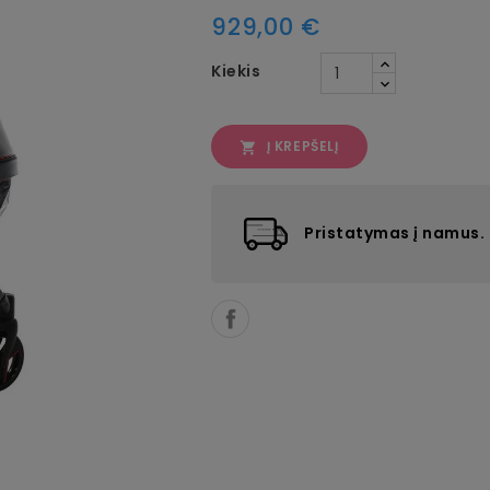
929,00 €
Kiekis
Į KREPŠELĮ

Pristatymas į namus.