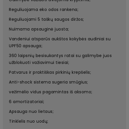
Reguliuojama eko odos rankena;
Reguliuojami 5 taškų saugos diržos;
Nuimama apsauginė juosta;
Vandeniui atsparūs aukštos kokybės audiniai su
UPF50 apsauga;
360 laipsnių besisukantys ratai su galimybe juos
užblokuoti važiavimui tiesiai;
Patvarus ir praktiškas pirkinių krepšelis;
Anti-shock sistema sugeria smūgius;
vežimėlio vidus pagamintas iš aksomo;
6 amortizatoriai;
Apsauga nuo lietaus;
Tinklelis nuo uodų;