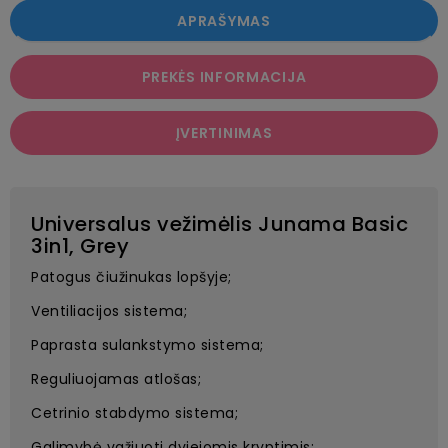
APRAŠYMAS
PREKĖS INFORMACIJA
ĮVERTINIMAS
Universalus vežimėlis Junama Basic
3in1, Grey
Patogus čiužinukas lopšyje;
Ventiliacijos sistema;
Paprasta sulankstymo sistema;
Reguliuojamas atlošas;
Cetrinio stabdymo sistema;
Galimybė važiuoti dviejomis kryptimis;