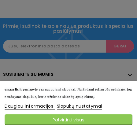
Pirmieji sužinokite apie naujus produktus ir specialius
pasiūlymus!
SUSISIEKITE SU MUMIS

KATALOGAS

emazylis.lt
puslapyje yra naudojami slapukai. Naršydami toliau Jūs sutinkate, jog
naudojame slapukus, kurie užtikrina sklandų apsipirkimą.
INFORMACIJA

Daugiau informacijos
Slapukų nustatymai
SEKITE MUS

Patvirtinti visus