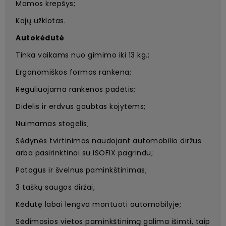
Mamos krepšys;
Kojų užklotas.
Autokėdutė
Tinka vaikams nuo gimimo iki 13 kg.;
Ergonomiškos formos rankena;
Reguliuojama rankenos padėtis;
Didelis ir erdvus gaubtas kojytėms;
Nuimamas stogelis;
Sėdynės tvirtinimas naudojant automobilio diržus
arba pasirinktinai su ISOFIX pagrindu;
Patogus ir švelnus paminkštinimas;
3 taškų saugos diržai;
Kėdutę labai lengva montuoti automobilyje;
Sėdimosios vietos paminkštinimą galima išimti, taip