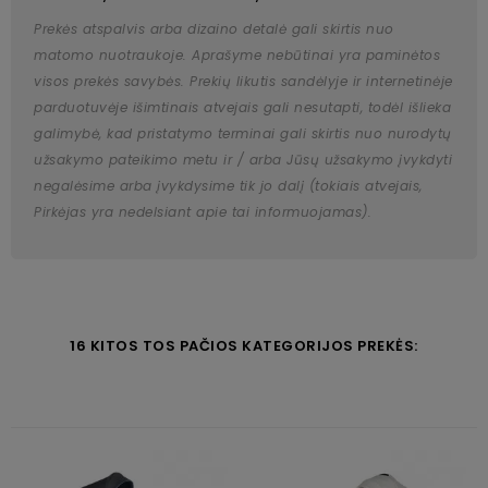
Prekės atspalvis arba dizaino detalė gali skirtis nuo
matomo nuotraukoje. Aprašyme nebūtinai yra paminėtos
visos prekės savybės. Prekių likutis sandėlyje ir internetinėje
parduotuvėje išimtinais atvejais gali nesutapti, todėl išlieka
galimybė, kad pristatymo terminai gali skirtis nuo nurodytų
užsakymo pateikimo metu ir / arba Jūsų užsakymo įvykdyti
negalėsime arba įvykdysime tik jo dalį (tokiais atvejais,
Pirkėjas yra nedelsiant apie tai informuojamas).
16 KITOS TOS PAČIOS KATEGORIJOS PREKĖS: