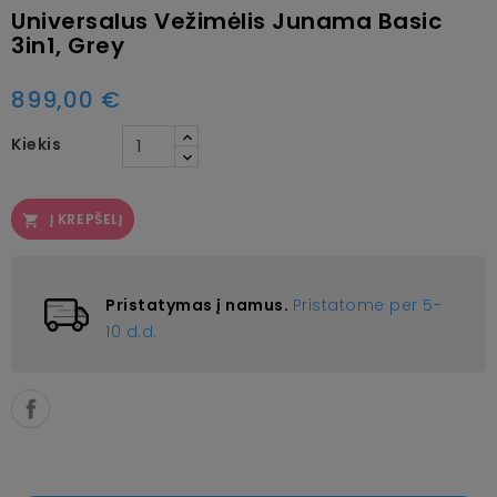
Universalus Vežimėlis Junama Basic
3in1, Grey
899,00 €
Kiekis
Į KREPŠELĮ

Pristatymas į namus.
Pristatome per 5-
10 d.d.