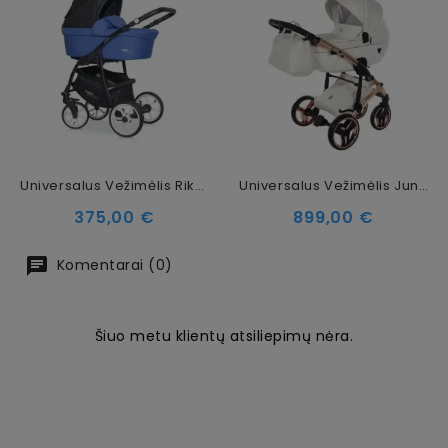
Universalus Vežimėlis Riko Basic Sport 2in1 Raicing Blue
Universalus Vežimėlis Junama Fluo Individual V3 3in1, White-Copper
Kaina
Kaina
375,00 €
899,00 €
Komentarai (0)
Šiuo metu klientų atsiliepimų nėra.