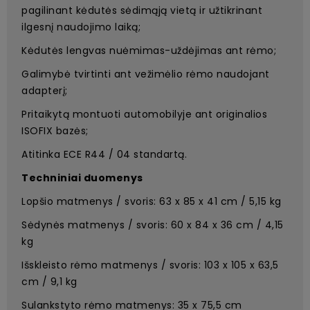
pagilinant kėdutės sėdimąją vietą ir užtikrinant
ilgesnį naudojimo laiką;
Kėdutės lengvas nuėmimas-uždėjimas ant rėmo;
Galimybė tvirtinti ant vežimėlio rėmo naudojant
adapterį;
Pritaikytą montuoti automobilyje ant originalios
ISOFIX bazės;
Atitinka ECE R44 / 04 standartą.
Techniniai duomenys
Lopšio matmenys / svoris: 63 x 85 x 41 cm / 5,15 kg
Sėdynės matmenys / svoris: 60 x 84 x 36 cm / 4,15
kg
Išskleisto rėmo matmenys / svoris: 103 x 105 x 63,5
cm / 9,1 kg
Sulankstyto rėmo matmenys: 35 x 75,5 cm