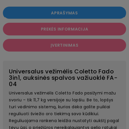
APRAŠYMAS
PREKĖS INFORMACIJA
ĮVERTINIMAS
Universalus vežimėlis Coletto Fado
3in1, auksinės spalvos važiuoklė FA-
04
Universalus vežimėlis Coletto Fado pasižymi mažu
svoriu – tik 11,7 kg versijoje su lopšiu. Be to, lopšys
turi vėdinimo sistemą, kurios dėka galite puikiai
reguliuoti šviežio oro tiekimą savo kūdikiui.
Reguliuojama rankena leidžia nustatyti aukštį pagal
tėvų ūgį, o priežiūros nereikalaujantys gelio ratukai