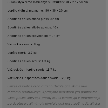
Sulankstyto rėmo matmenys su ratukais: 70 x 27 x 58 cm
Lopšio vidiniai matmenys: 80 x 36 x 20 cm
Sportinės dalies atlošo plotis: 32 cm
Sportinės dalies atlošo aukštis: 46 cm
Sportinės dalies sėdynės ilgis: 28 cm
Važiuoklės svoris: 8 kg
Lopšio svoris: 3,7 kg
Sportinės dalies svoris: 4,3 kg
Važiuoklės ir lopšio svoris: 11,7 kg.
Važiuoklės ir sportinės dalies svoris: 12,3 kg.
Prekės atspalvis arba dizaino detalė gali skirtis nuo
matomo nuotraukoje. Aprašyme nebūtinai yra paminėtos
visos prekės savybės. Prekių likutis sandėlyje ir internetinėje
parduotuvėje išimtinais atvejais gali nesutapti, todėl išlieka