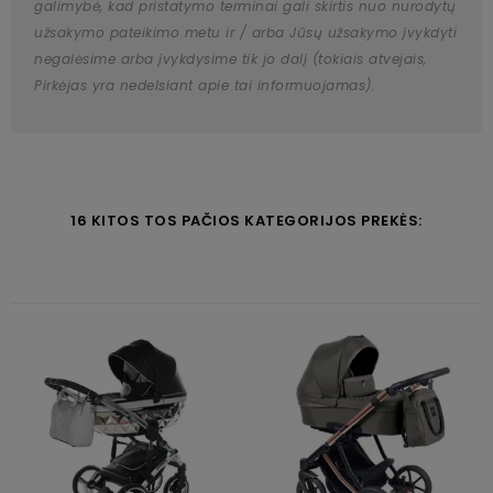
galimybė, kad pristatymo terminai gali skirtis nuo nurodytų
užsakymo pateikimo metu ir / arba Jūsų užsakymo įvykdyti
negalėsime arba įvykdysime tik jo dalį (tokiais atvejais,
Pirkėjas yra nedelsiant apie tai informuojamas).
16 KITOS TOS PAČIOS KATEGORIJOS PREKĖS: