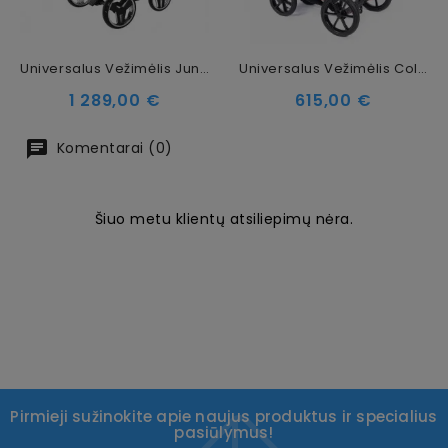
Universalus Vežimėlis Junama HandCraft Glitter 3in1, Black
Universalus Vežimėlis Coletto Dante 3in1, Auksinės Spalvos Važiuoklė D-19
Kaina
Kaina
1 289,00 €
615,00 €
Komentarai (0)
Šiuo metu klientų atsiliepimų nėra.
Pirmieji sužinokite apie naujus produktus ir specialius
pasiūlymus!