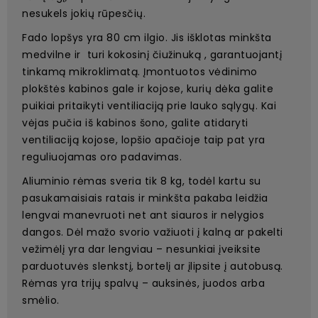
nesukels jokių rūpesčių.
Fado lopšys yra 80 cm ilgio. Jis išklotas minkšta
medvilne ir turi kokosinį čiužinuką , garantuojantį
tinkamą mikroklimatą. Įmontuotos vėdinimo
plokštės kabinos gale ir kojose, kurių dėka galite
puikiai pritaikyti ventiliaciją prie lauko sąlygų. Kai
vėjas pučia iš kabinos šono, galite atidaryti
ventiliaciją kojose, lopšio apačioje taip pat yra
reguliuojamas oro padavimas.
Aliuminio rėmas sveria tik 8 kg, todėl kartu su
pasukamaisiais ratais ir minkšta pakaba leidžia
lengvai manevruoti net ant siauros ir nelygios
dangos. Dėl mažo svorio važiuoti į kalną ar pakelti
vežimėlį yra dar lengviau – nesunkiai įveiksite
parduotuvės slenkstį, bortelį ar įlipsite į autobusą.
Rėmas yra trijų spalvų – auksinės, juodos arba
smėlio.