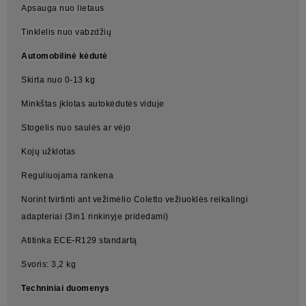
Apsauga nuo lietaus
Tinklelis nuo vabzdžių
Automobilinė kėdutė
Skirta nuo 0-13 kg
Minkštas įklotas autokėdutės viduje
Stogelis nuo saulės ar vėjo
Kojų užklotas
Reguliuojama rankena
Norint tvirtinti ant vežimėlio Coletto vežiuoklės reikalingi
adapteriai (3in1 rinkinyje pridedami)
Atitinka ECE-R129 standartą
Svoris: 3,2 kg
Techniniai duomenys