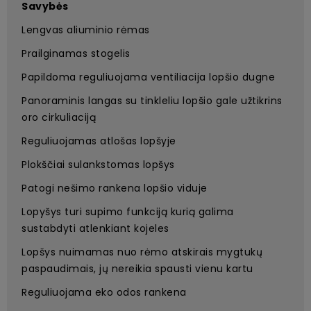
Savybės
Lengvas aliuminio rėmas
Prailginamas stogelis
Papildoma reguliuojama ventiliacija lopšio dugne
Panoraminis langas su tinkleliu lopšio gale užtikrins
oro cirkuliaciją
Reguliuojamas atlošas lopšyje
Plokščiai sulankstomas lopšys
Patogi nešimo rankena lopšio viduje
Lopyšys turi supimo funkciją kurią galima
sustabdyti atlenkiant kojeles
Lopšys nuimamas nuo rėmo atskirais mygtukų
paspaudimais, jų nereikia spausti vienu kartu
Reguliuojama eko odos rankena