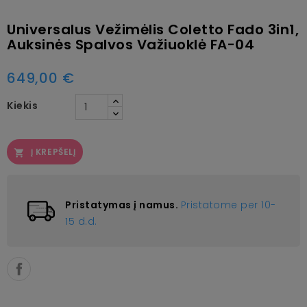
Universalus Vežimėlis Coletto Fado 3in1,
Auksinės Spalvos Važiuoklė FA-04
649,00 €
Kiekis
Į KREPŠELĮ

Pristatymas į namus.
Pristatome per 10-
15 d.d.