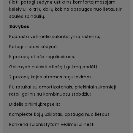
Plati, patogi sėdynė užtikrins komfortą mažajam
keleiviui, o trijų dalių kabina apsaugos nuo lietaus ir
saulės spindulių.
Savybės
Paprasta vežimėlio sulankstymo sistema;
Patogi ir erdvi sėdynė;
5 pakopų atlošo reguliavimas;
Galimybė nuleisti atlošą į gulimą padėtį;
2 pakopų kojos atramos reguliavimas;
PU ratukai su amortizatoriais, priekiniai sukamieji
ratai, galinis su kombinuotu stabdžiu;
Didelis pirkiniųkrepšelis;
Komplekte kojų užklotas, apsauga nuo lietaus
Rankena sulankstytam vežimėliui nešti;