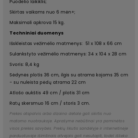
Puodelio laikiklis;
Skirtas vaikams nuo 6 mėn+;
Maksimali apkrova 15 kg.
Techniniai duomenys
Išskleistas vežimėlio matmenys: 51 x 108 x 66 cm
Sulankstyto vežimėlio matmenys: 34 x 104 x 28 cm
Svoris: 8,4 kg
Sėdynės plotis 36 cm, ilgis su atrama kojoms 35 cm
- su nuleista pėdų atrama 22 cm
Atlošo aukštis 49 cm / plotis 31 cm
Ratų skersmuo 16 cm / storis 3 cm.
Prekės atspalvis arba dizaino detalė gali skirtis nuo
matomo nuotraukoje. Aprašyme nebūtinai yra paminėtos
visos prekės savybės. Prekių likutis sandėlyje ir internetinėje
parduotuvėje išimtinais atvejais gali nesutapti, todėl išlieka