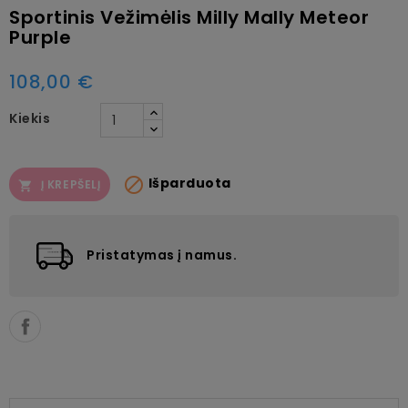
Sportinis Vežimėlis Milly Mally Meteor
Purple
108,00 €
Kiekis

Išparduota
Į KREPŠELĮ

Pristatymas į namus.