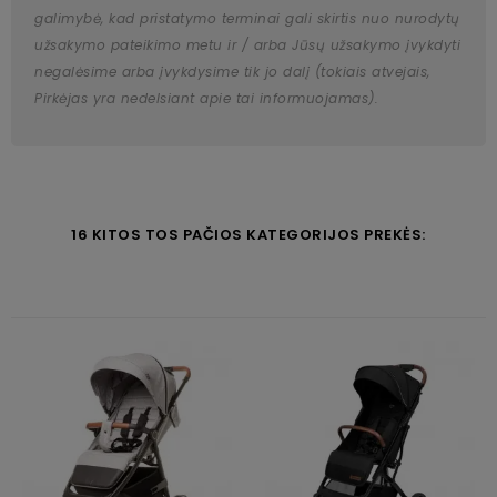
galimybė, kad pristatymo terminai gali skirtis nuo nurodytų
užsakymo pateikimo metu ir / arba Jūsų užsakymo įvykdyti
negalėsime arba įvykdysime tik jo dalį (tokiais atvejais,
Pirkėjas yra nedelsiant apie tai informuojamas).
16 KITOS TOS PAČIOS KATEGORIJOS PREKĖS: