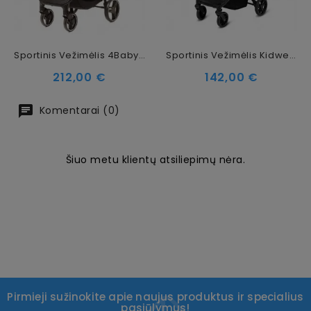
Sportinis Vežimėlis 4Baby Stinger XXIII Melange Light Grey
Sportinis Vežimėlis Kidwell Colmer Jet Black
Kaina
Kaina
212,00 €
142,00 €
Komentarai (0)
Šiuo metu klientų atsiliepimų nėra.
Pirmieji sužinokite apie naujus produktus ir specialius
pasiūlymus!