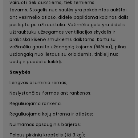
vairuoti tiek aukštiems, tiek žemiems
tėvams. Stogelis nuo saulės yra pakabintas aukštai
ant vežimėlio atlošo, didelė papildoma kabinos dalis
paslėpta po užtrauktuku. Vežimėlio gale yra didelis
užtrauktuku užsegamas ventiliacijos skydelis ir
praktiška kišenė smulkiems daiktams. Kartu su
vežimėliu gausite uždangalą kojoms (šilčiau), pilną
uždangalą nuo lietaus su orlaidėmis, tinklelį nuo
uodų ir puodelio laikiklį.
Savybės
Lengvas aliuminio rėmas;
Neslystančios formos ant rankenos;
Reguliuojama rankena;
Reguliuojama kojų atrama ir atlošas;
Nuimamas apsauginis barjeras;
Talpus pirkinių krepšelis (iki 3 kg);