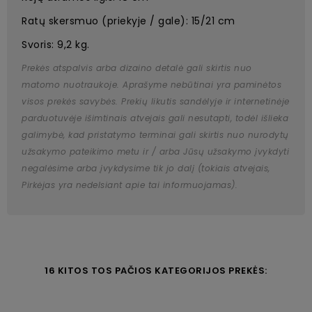
Ratų skersmuo (priekyje / gale): 15/21 cm
Svoris: 9,2 kg.
Prekės atspalvis arba dizaino detalė gali skirtis nuo
matomo nuotraukoje. Aprašyme nebūtinai yra paminėtos
visos prekės savybės. Prekių likutis sandėlyje ir internetinėje
parduotuvėje išimtinais atvejais gali nesutapti, todėl išlieka
galimybė, kad pristatymo terminai gali skirtis nuo nurodytų
užsakymo pateikimo metu ir / arba Jūsų užsakymo įvykdyti
negalėsime arba įvykdysime tik jo dalį (tokiais atvejais,
Pirkėjas yra nedelsiant apie tai informuojamas).
16 KITOS TOS PAČIOS KATEGORIJOS PREKĖS: