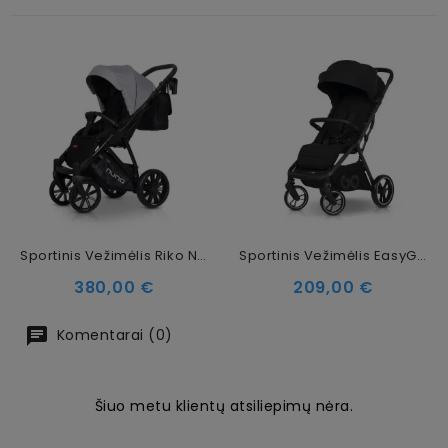
Sportinis Vežimėlis Riko Nuno GreyFox
Sportinis Vežimėlis EasyGo Zoya Ebony Black
Kaina
Kaina
380,00 €
209,00 €
Komentarai (0)
Šiuo metu klientų atsiliepimų nėra.