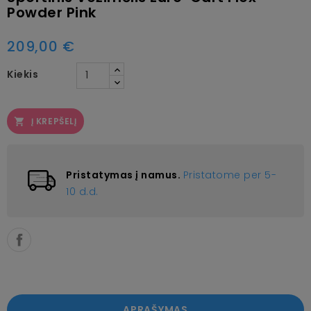
Powder Pink
209,00 €
Kiekis
Į KREPŠELĮ

Pristatymas į namus.
Pristatome per 5-
10 d.d.
APRAŠYMAS