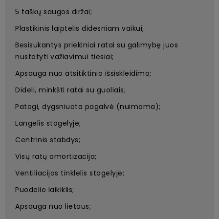
5 taškų saugos diržai;
Plastikinis laiptelis didesniam vaikui;
Besisukantys priekiniai ratai su galimybę juos
nustatyti važiavimui tiesiai;
Apsauga nuo atsitiktinio išsiskleidimo;
Dideli, minkšti ratai su guoliais;
Patogi, dygsniuota pagalvė (nuimama);
Langelis stogelyje;
Centrinis stabdys;
Visų ratų amortizacija;
Ventiliacijos tinklelis stogelyje;
Puodelio laikiklis;
Apsauga nuo lietaus;