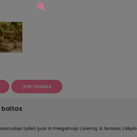

ĮVERTINIMAS
 baltas
iruošęs lydėti juos iš miegamojo į kiemą, iš terasos į iškylo