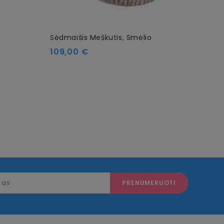
Sėdmaišis Meškutis, Smėlio
Vaiki
Smėl
Kaina
109,00 €
Kain
229