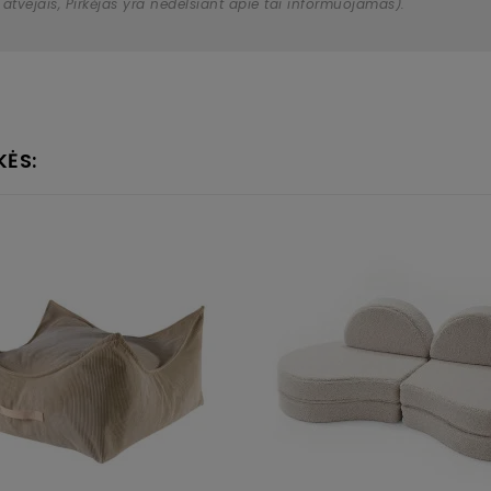
 atvejais, Pirkėjas yra nedelsiant apie tai informuojamas).
KĖS: