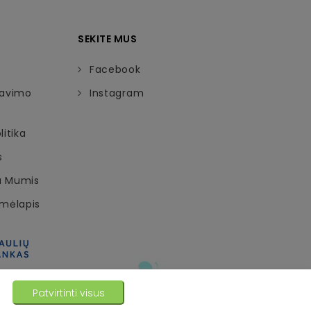
SEKITE MUS
Facebook
davimo
Instagram
itika
s
Su Mumis
emėlapis
Patvirtinti visus