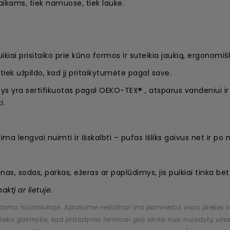
 vaikams, tiek namuose, tiek lauke.
uikiai prisitaiko prie kūno formos ir suteikia jaukią, ergonomi
 tiek užpildo, kad jį pritaikytumėte pagal save.
ys yra sertifikuotas pagal OEKO-TEX® , atsparus vandeniui i
i.
lima lengvai nuimti ir išskalbti – pufas išliks gaivus net ir po
as, sodas, parkas, ežeras ar paplūdimys, jis puikiai tinka bet
ktį ar lietuje.
atomo nuotraukoje. Aprašyme nebūtinai yra paminėtos visos prekės savy
 išlieka galimybė, kad pristatymo terminai gali skirtis nuo nurodytų 