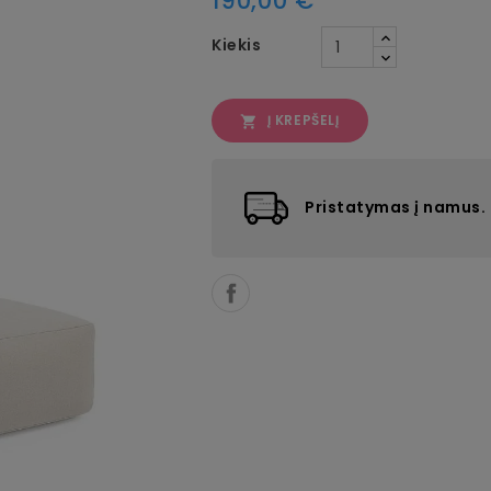
190,00 €
Kiekis
Į KREPŠELĮ

Pristatymas į namus.