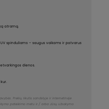
šką atramą.
r UV spinduliams – saugus vaikams ir patvarus
 netvarkingos dienos.
 kur.
bės. Prekių likutis sandėlyje ir internetinėje
užsakymo pateikimo metu ir / arba Jūsų užsakymo