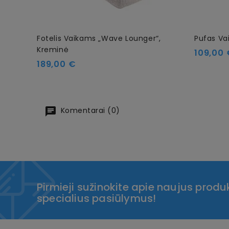
Fotelis Vaikams „Wave Lounger“,
Pufas Va
Kreminė
Kaina
109,00 
Kaina
189,00 €
Komentarai (0)
Pirmieji sužinokite apie naujus produk
specialius pasiūlymus!