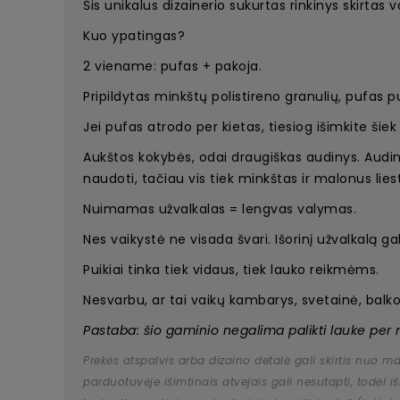
Šis unikalus dizainerio sukurtas rinkinys skirtas
Kuo ypatingas?
2 viename: pufas + pakoja.
Pripildytas minkštų polistireno granulių, pufas p
Jei pufas atrodo per kietas, tiesiog išimkite šiek
Aukštos kokybės, odai draugiškas audinys. Audin
naudoti, tačiau vis tiek minkštas ir malonus liest
Nuimamas užvalkalas = lengvas valymas.
Nes vaikystė ne visada švari. Išorinį užvalkalą ga
Puikiai tinka tiek vidaus, tiek lauko reikmėms.
Nesvarbu, ar tai vaikų kambarys, svetainė, balkon
Pastaba: šio gaminio negalima palikti lauke per na
Prekės atspalvis arba dizaino detalė gali skirtis nuo m
parduotuvėje išimtinais atvejais gali nesutapti, todėl