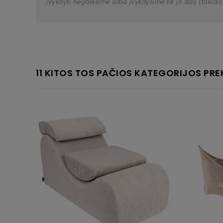
įvykdyti negalėsime arba įvykdysime tik jo dalį (tokiais
11 KITOS TOS PAČIOS KATEGORIJOS PRE