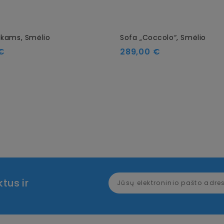
ikams, Smėlio
Sofa „Coccolo“, Smėlio
Kaina
€
289,00 €
tus ir