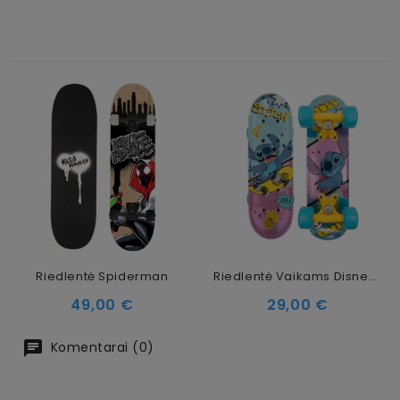
Riedlentė Spiderman
Riedlentė Vaikams Disney Stitch 17"
Kaina
Kaina
49,00 €
29,00 €
Komentarai (0)