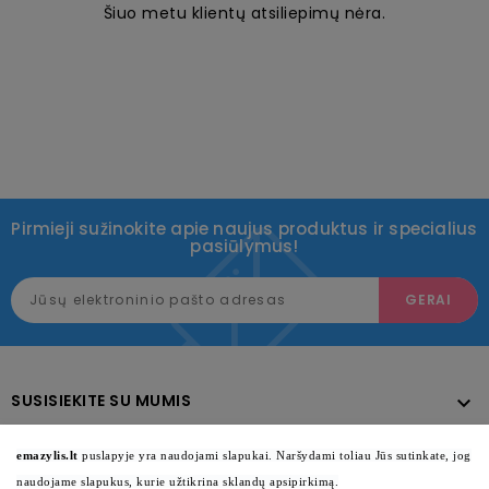
Šiuo metu klientų atsiliepimų nėra.
Pirmieji sužinokite apie naujus produktus ir specialius
pasiūlymus!
SUSISIEKITE SU MUMIS

KATALOGAS

emazylis.lt
puslapyje yra naudojami slapukai. Naršydami toliau Jūs sutinkate, jog
naudojame slapukus, kurie užtikrina sklandų apsipirkimą.
INFORMACIJA