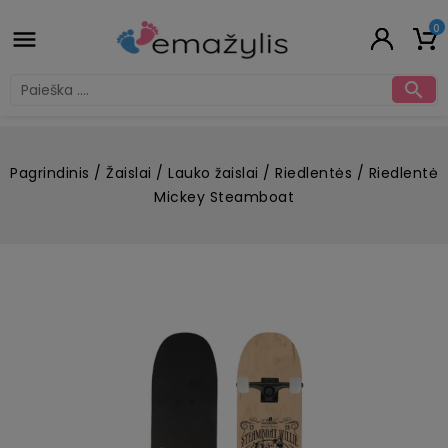
0


Pagrindinis
Žaislai
Lauko žaislai
Riedlentės
Riedlentė
Mickey Steamboat