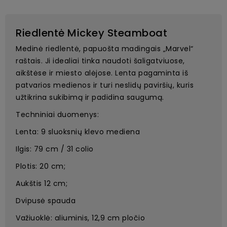
Riedlentė Mickey Steamboat
Medinė riedlentė, papuošta madingais „Marvel“
raštais. Ji idealiai tinka naudoti šaligatviuose,
aikštėse ir miesto alėjose. Lenta pagaminta iš
patvarios medienos ir turi neslidų paviršių, kuris
užtikrina sukibimą ir padidina saugumą.
Techniniai duomenys:
Lenta: 9 sluoksnių klevo mediena
Ilgis: 79 cm / 31 colio
Plotis: 20 cm;
Aukštis 12 cm;
Dvipusė spauda
Važiuoklė: aliuminis, 12,9 cm pločio