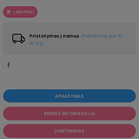
Į KREPŠELĮ

Pristatymas į namus.
Pristatome per 5-
10 d.d.
APRAŠYMAS
PREKĖS INFORMACIJA
ĮVERTINIMAS