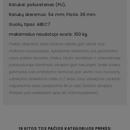
Ratukai: poliuretanas (PU),
Ratukų skersmuo: 54 mm; Plotis: 36 mm
Guolių tipas: ABEC7
maksimalus naudotojo svoris: 100 kg.
Prekės atspalvis arba dizaino detalė gali skirtis nuo
matomo nuotraukoje. Aprašyme nebūtinai yra paminėtos
visos prekės savybės. Prekių likutis sandėlyje ir internetinėje
parduotuvėje išimtinais atvejais gali nesutapti, todėl išlieka
galimybė, kad pristatymo terminai gali skirtis nuo nurodytų
užsakymo pateikimo metu ir / arba Jūsų užsakymo įvykdyti
negalėsime arba įvykdysime tik jo dalį (tokiais atvejais,
Pirkėjas yra nedelsiant apie tai informuojamas).
16 KITOS TOS PAČIOS KATEGORIJOS PREKĖS: