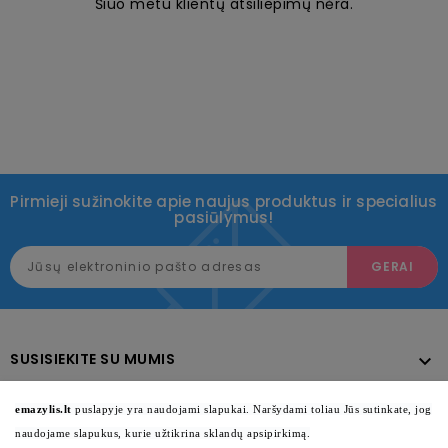
Šiuo metu klientų atsiliepimų nėra.
Pirmieji sužinokite apie naujus produktus ir specialius
pasiūlymus!
SUSISIEKITE SU MUMIS

KATALOGAS

emazylis.lt
puslapyje yra naudojami slapukai. Naršydami toliau Jūs sutinkate, jog
naudojame slapukus, kurie užtikrina sklandų apsipirkimą.
INFORMACIJA
