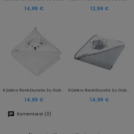
Kaina
Kaina
14,99 €
12,99 €
Kūdikio Rankšluostis Su Gobtuvu Akuku A0661, 100x100cm
Kūdikio Rankšluostis Su Gobtuvu Akuku Gray Owl, 100 X 100 Cm
Kaina
Kaina
14,99 €
14,99 €
Komentarai (0)