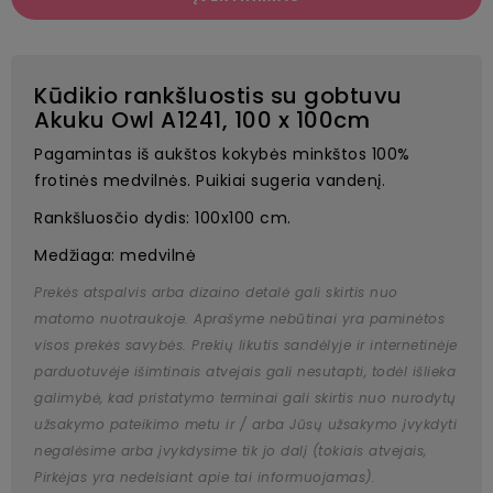
Kūdikio rankšluostis su gobtuvu
Akuku Owl A1241, 100 x 100cm
Pagamintas iš aukštos kokybės minkštos 100%
frotinės medvilnės. Puikiai sugeria vandenį.
Rankšluosčio dydis: 100x100 cm.
Medžiaga: medvilnė
Prekės atspalvis arba dizaino detalė gali skirtis nuo
matomo nuotraukoje. Aprašyme nebūtinai yra paminėtos
visos prekės savybės. Prekių likutis sandėlyje ir internetinėje
parduotuvėje išimtinais atvejais gali nesutapti, todėl išlieka
galimybė, kad pristatymo terminai gali skirtis nuo nurodytų
užsakymo pateikimo metu ir / arba Jūsų užsakymo įvykdyti
negalėsime arba įvykdysime tik jo dalį (tokiais atvejais,
Pirkėjas yra nedelsiant apie tai informuojamas).