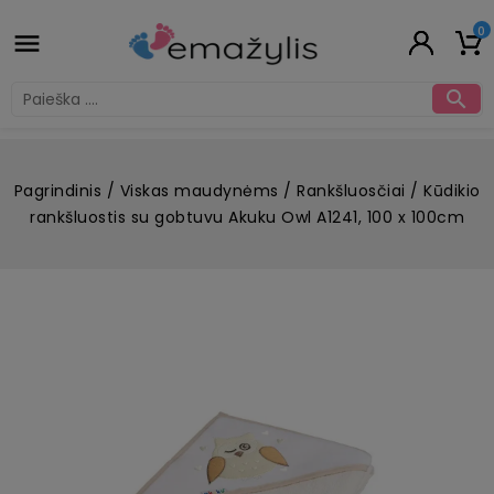
0


Pagrindinis
Viskas maudynėms
Rankšluosčiai
Kūdikio
rankšluostis su gobtuvu Akuku Owl A1241, 100 x 100cm