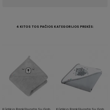
4 KITOS TOS PAČIOS KATEGORIJOS PREKĖS:
Kūdikio Rankšluostis Su Gobtuvu Akuku A0662, 100x100cm
Kūdikio Rankšluostis Su Gobtuvu Akuku Grey, 80x80