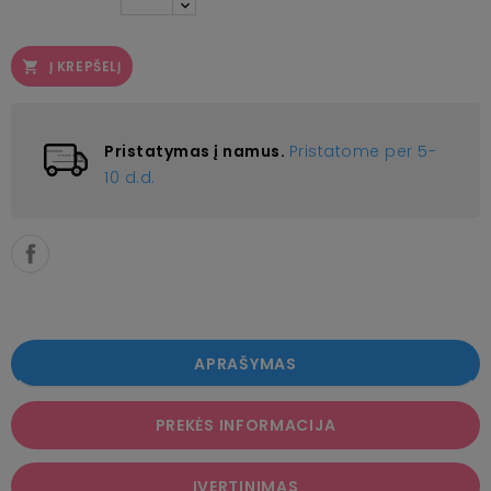
Į KREPŠELĮ

Pristatymas į namus.
Pristatome per 5-
10 d.d.
APRAŠYMAS
PREKĖS INFORMACIJA
ĮVERTINIMAS