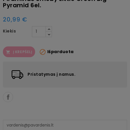
Pyramid 6el.
20,99 €
Kiekis

Išparduota
Į KREPŠELĮ

Pristatymas į namus.