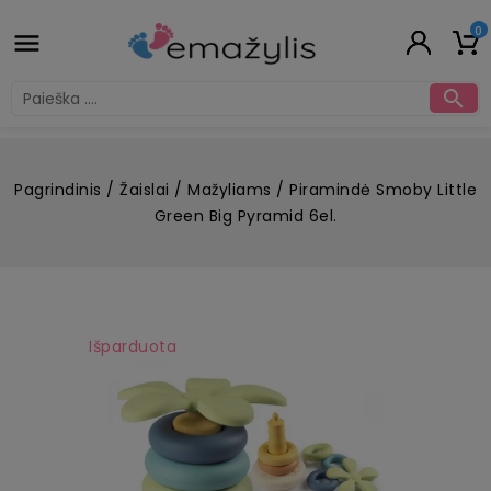
0


Pagrindinis
Žaislai
Mažyliams
Piramindė Smoby Little
Green Big Pyramid 6el.
Išparduota