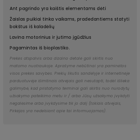
Ant pagrindo yra kaištis elementams dėti
Žaislas puikiai tinka vaikams, pradedantiems statyti
bokštus iš kaladėlių
Lavina motorinius ir jutimo įgūdžius
Pagamintas iš bioplastiko.
Prekės atspalvis arba dizaino detalė gali skirtis nuo
matomo nuotraukoje. Aprašyme nebūtinai yra paminėtos
visos prekės savybės. Prekių likutis sandėlyje ir internetinėje
parduotuvėje išimtinais atvejais gali nesutapti, todėl išlieka
galimybė, kad pristatymo terminai gali skirtis nuo nurodytų
užsakymo pateikimo metu ir / arba Jūsų užsakymo įvykdyti
negalėsime arba įvykdysime tik jo dalį (tokiais atvejais,
Pirkėjas yra nedelsiant apie tai informuojamas).