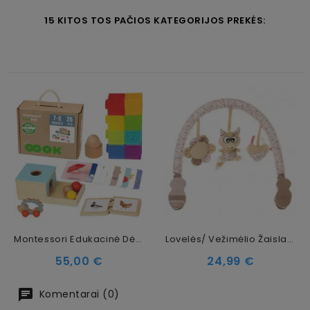
15 KITOS TOS PAČIOS KATEGORIJOS PREKĖS:
Montessori Edukacinė Dėžutė 6 In 1
Lovelės/ Vežimėlio Žaislas 4Baby Fox F12
Kaina
Kaina
55,00 €
24,99 €
Komentarai (0)