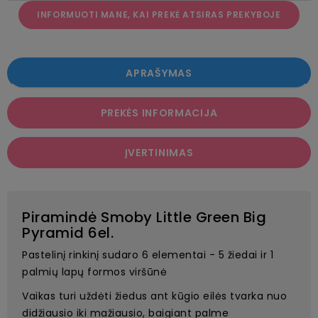
INFORMUOTI MANE, KAI PREKĖ ATSIRAS PREKYBOJE
APRAŠYMAS
PREKĖS INFORMACIJA
ĮVERTINIMAS
Piramindė Smoby Little Green Big
Pyramid 6el.
Pastelinį rinkinį sudaro 6 elementai - 5 žiedai ir 1
palmių lapų formos viršūnė
Vaikas turi uždėti žiedus ant kūgio eilės tvarka nuo
didžiausio iki mažiausio, baigiant palme