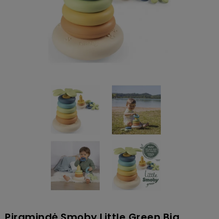
Piramindė Smoby Little Green Big