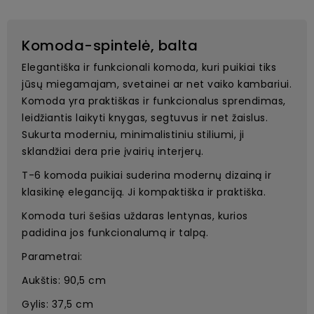
Komoda-spintelė, balta
Elegantiška ir funkcionali komoda, kuri puikiai tiks
jūsų miegamajam, svetainei ar net vaiko kambariui.
Komoda yra praktiškas ir funkcionalus sprendimas,
leidžiantis laikyti knygas, segtuvus ir net žaislus.
Sukurta moderniu, minimalistiniu stiliumi, ji
sklandžiai dera prie įvairių interjerų.
T-6 komoda puikiai suderina modernų dizainą ir
klasikinę eleganciją. Ji kompaktiška ir praktiška.
Komoda turi šešias uždaras lentynas, kurios
padidina jos funkcionalumą ir talpą.
Parametrai:
Aukštis: 90,5 cm
Gylis: 37,5 cm