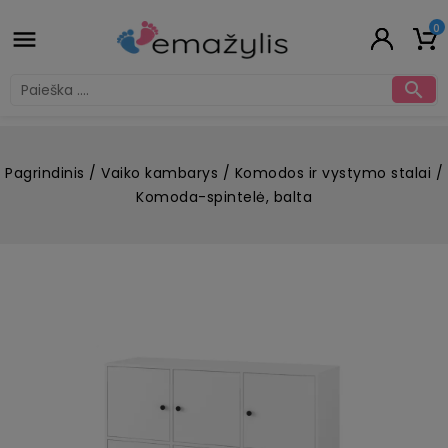
0


Pagrindinis
Vaiko kambarys
Komodos ir vystymo stalai
Komoda-spintelė, balta