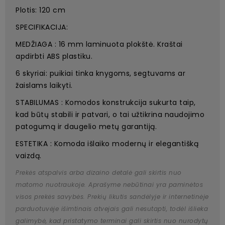
Plotis: 120 cm
SPECIFIKACIJA:
MEDŽIAGA : 16 mm laminuota plokštė. Kraštai
apdirbti ABS plastiku.
6 skyriai: puikiai tinka knygoms, segtuvams ar
žaislams laikyti.
STABILUMAS : Komodos konstrukcija sukurta taip,
kad būtų stabili ir patvari, o tai užtikrina naudojimo
patogumą ir daugelio metų garantiją.
ESTETIKA : Komoda išlaiko modernų ir elegantišką
vaizdą.
Prekės atspalvis arba dizaino detalė gali skirtis nuo
matomo nuotraukoje. Aprašyme nebūtinai yra paminėtos
visos prekės savybės. Prekių likutis sandėlyje ir internetinėje
parduotuvėje išimtinais atvejais gali nesutapti, todėl išlieka
galimybė, kad pristatymo terminai gali skirtis nuo nurodytų