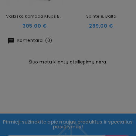
Vaikiška Komoda Klupš Blanka, Balta
Spintelė, Balta
Kaina
Kaina
305,00 €
289,00 €
Komentarai (0)
Šiuo metu klientų atsiliepimų nėra.
Pirmieji sužinokite apie naujus produktus ir specialius
pasiūlymus!