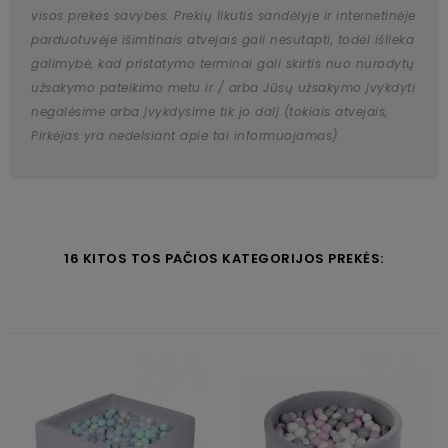
visos prekės savybės. Prekių likutis sandėlyje ir internetinėje
parduotuvėje išimtinais atvejais gali nesutapti, todėl išlieka
galimybė, kad pristatymo terminai gali skirtis nuo nurodytų
užsakymo pateikimo metu ir / arba Jūsų užsakymo įvykdyti
negalėsime arba įvykdysime tik jo dalį (tokiais atvejais,
Pirkėjas yra nedelsiant apie tai informuojamas).
16 KITOS TOS PAČIOS KATEGORIJOS PREKĖS: