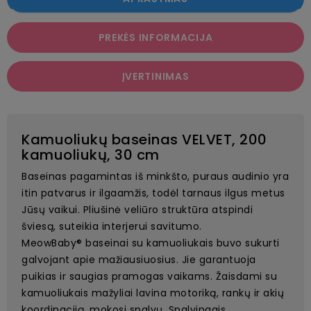
PREKĖS INFORMACIJA
ĮVERTINIMAS
Kamuoliukų baseinas VELVET, 200
kamuoliukų, 30 cm
Baseinas pagamintas iš minkšto, puraus audinio yra
itin patvarus ir ilgaamžis, todėl tarnaus ilgus metus
Jūsų vaikui. Pliušinė veliūro struktūra atspindi
šviesą, suteikia interjerui savitumo.
MeowBaby® baseinai su kamuoliukais buvo sukurti
galvojant apie mažiausiuosius. Jie garantuoja
puikias ir saugias pramogas vaikams. Žaisdami su
kamuoliukais mažyliai lavina motoriką, rankų ir akių
koordinaciją, mokosi spalvų. Spalvingais