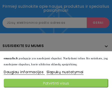
Pirmieji sužinokite apie naujus produktus ir specialius
pasiūlymus!
SUSISIEKITE SU MUMIS

KATALOGAS

emazylis.lt
puslapyje yra naudojami slapukai. Naršydami toliau Jūs sutinkate, jog
naudojame slapukus, kurie užtikrina sklandų apsipirkimą.
INFORMACIJA

Daugiau informacijos
Slapukų nustatymai
SEKITE MUS

Patvirtinti visus