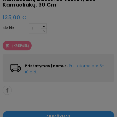
Kamuoliukų, 30 Cm
135,00 €
Kiekis
Į KREPŠELĮ

Pristatymas į namus.
Pristatome per 5-
10 d.d.
APRAŠYMAS