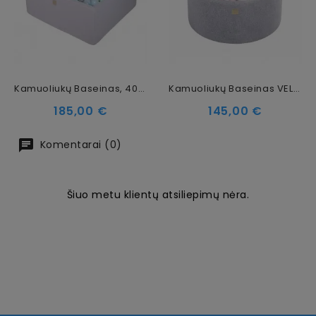
Kamuoliukų Baseinas, 400 Kamuoliukų, 40 Cm
Kamuoliukų Baseinas VELVET, 300 Kamuoliukų, 40 Cm
Kaina
Kaina
185,00 €
145,00 €
Komentarai (0)
Šiuo metu klientų atsiliepimų nėra.