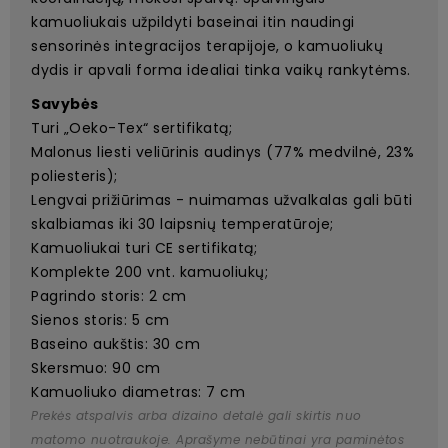
kamuoliukais užpildyti baseinai itin naudingi
sensorinės integracijos terapijoje, o kamuoliukų
dydis ir apvali forma idealiai tinka vaikų rankytėms.
Savybės
Turi „Oeko-Tex“ sertifikatą;
Malonus liesti veliūrinis audinys (77% medvilnė, 23%
poliesteris);
Lengvai prižiūrimas - nuimamas užvalkalas gali būti
skalbiamas iki 30 laipsnių temperatūroje;
Kamuoliukai turi CE sertifikatą;
Komplekte 200 vnt. kamuoliukų;
Pagrindo storis: 2 cm
Sienos storis: 5 cm
Baseino aukštis: 30 cm
Skersmuo: 90 cm
Kamuoliuko diametras: 7 cm
Prekės atspalvis arba dizaino detalė gali skirtis nuo
matomo nuotraukoje. Aprašyme nebūtinai yra paminėtos