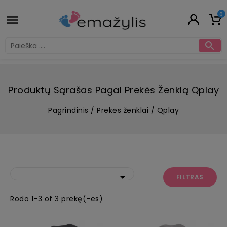
0


Produktų Sąrašas Pagal Prekės Ženklą Qplay
Pagrindinis
Prekės ženklai
Qplay

FILTRAS
Rodo 1-3 of 3 prekę(-es)