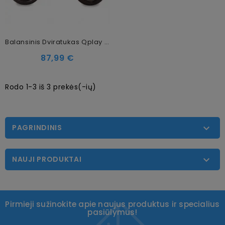
Balansinis Dviratukas Qplay Racer Black/Brown
87,99 €
Rodo 1-3 iš 3 prekės(-ių)
PAGRINDINIS

NAUJI PRODUKTAI

Pirmieji sužinokite apie naujus produktus ir specialius
pasiūlymus!