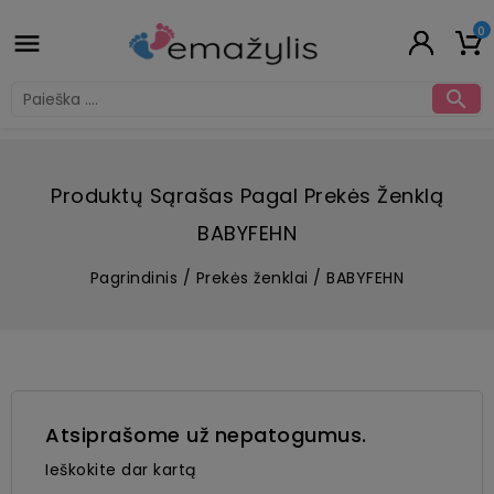
0


Produktų Sąrašas Pagal Prekės Ženklą
BABYFEHN
Pagrindinis
Prekės ženklai
BABYFEHN
Atsiprašome už nepatogumus.
Ieškokite dar kartą