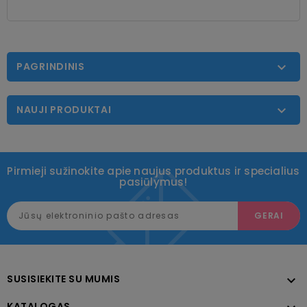
PAGRINDINIS

NAUJI PRODUKTAI

Pirmieji sužinokite apie naujus produktus ir specialius
pasiūlymus!
SUSISIEKITE SU MUMIS

KATALOGAS