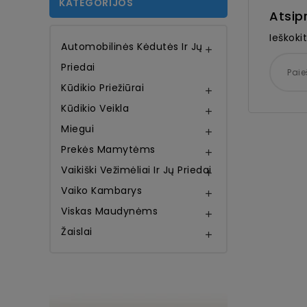
KATEGORIJOS
Atsip
Ieškoki
Automobilinės Kėdutės Ir Jų

Priedai
Kūdikio Priežiūrai

Kūdikio Veikla

Miegui

Prekės Mamytėms

Vaikiški Vežimėliai Ir Jų Priedai

Vaiko Kambarys

Viskas Maudynėms

Žaislai
