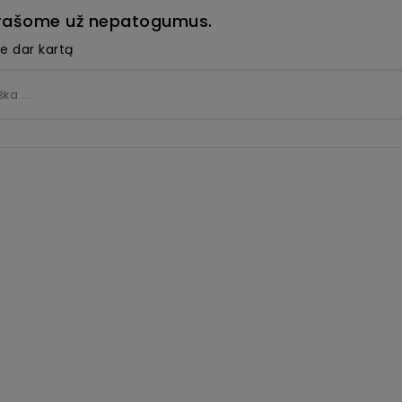
rašome už nepatogumus.
te dar kartą