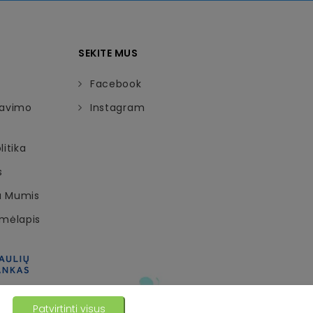
SEKITE MUS
Facebook
davimo
Instagram
itika
s
Su Mumis
emėlapis
Patvirtinti visus