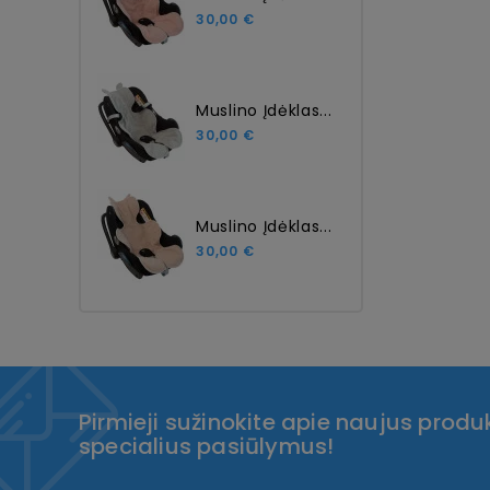
30,00 €
Muslino Įdėklas...
30,00 €
Muslino Įdėklas...
30,00 €
Pirmieji sužinokite apie naujus produk
specialius pasiūlymus!