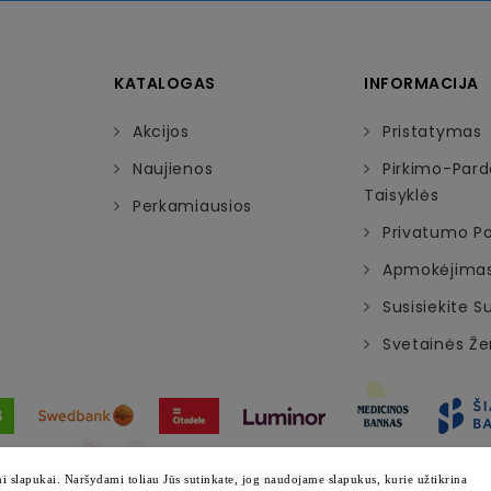
KATALOGAS
INFORMACIJA
Akcijos
Pristatymas
Naujienos
Pirkimo-Par
Taisyklės
Perkamiausios
Privatumo Pol
Apmokėjima
Susisiekite 
Svetainės Ž
© 2026 - Visos teisės saugomos emazylis.lt
 slapukai. Naršydami toliau Jūs sutinkate, jog naudojame slapukus, kurie užtikrina