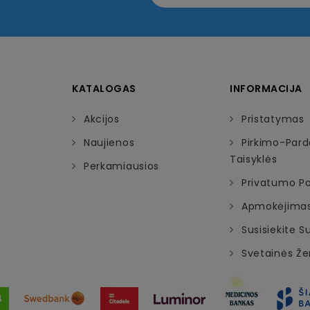
KATALOGAS
INFORMACIJA
Akcijos
Pristatymas
Naujienos
Pirkimo-Par
Taisyklės
Perkamiausios
Privatumo Pol
Apmokėjima
Susisiekite 
Svetainės Ž