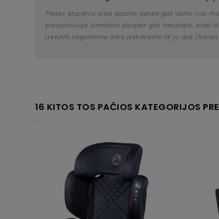
Prekės atspalvis arba dizaino detalė gali skirtis nuo m
parduotuvėje išimtinais atvejais gali nesutapti, todėl
įvykdyti negalėsime arba įvykdysime tik jo dalį (tokiais
16 KITOS TOS PAČIOS KATEGORIJOS PRE