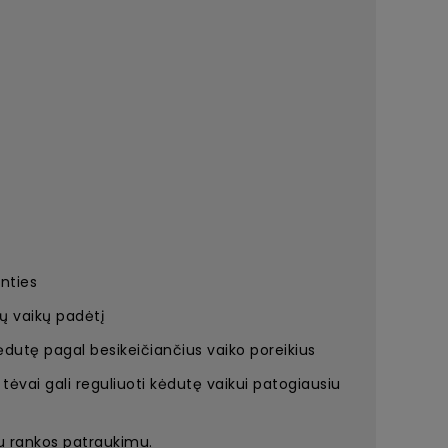
inties
ų vaikų padėtį
ėdutę pagal besikeičiančius vaiko poreikius
 tėvai gali reguliuoti kėdutę vaikui patogiausiu
enu rankos patraukimu.