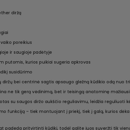
ther diržą
giai
vaiko poreikius
ioje ir saugioje padėtyje
 putomis, kurios puikiai sugeria apkrovas
dikį susidūrimo
 diržų bei centrinė sagtis apsaugo gležną kūdikio odą nuo tr
ina ne tik gerą vėdinimą, bet ir teisingą anatominę mažiausi
tas su saugos diržo aukščio reguliavimu, leidžia reguliuoti k
 funkciją – tiek montuojant į priekį, tiek į galą, kurios dėka
 padeda pritvirtinti kūdikį, todėl galite juos suveržti tik vi