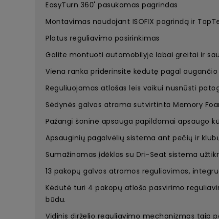
EasyTurn 360' pasukamas pagrindas
Montavimas naudojant ISOFIX pagrindą ir TopTe
Platus reguliavimo pasirinkimas
Galite montuoti automobilyje labai greitai ir sau
Viena ranka priderinsite kėdutę pagal augančio 
Reguliuojamas atlošas leis vaikui nusnūsti patog
Sėdynės galvos atrama sutvirtinta Memory Foam
Pažangi šoninė apsauga papildomai apsaugo kū
Apsauginių pagalvėlių sistema ant pečių ir klubų
Sumažinamas įdėklas su Dri-Seat sistema užtikr
13 pakopų galvos atramos reguliavimas, integruo
Kėdutė turi 4 pakopų atlošo pasvirimo reguliavimo
būdu.
Vidinis dirželio reguliavimo mechanizmas taip pat