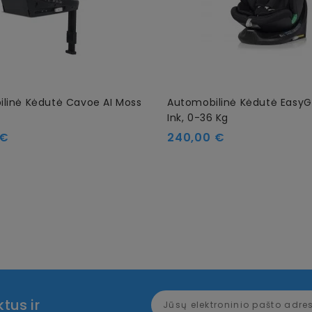
linė Kėdutė Cavoe AI Moss
Automobilinė Kėdutė Easy
)
Ink, 0-36 Kg
Kaina
 €
240,00 €
tus ir