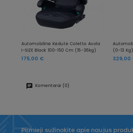
Automobilinė Kėdutė Coletto Avola
Automobi
I-SIZE Black 100-150 Cm (15-36kg)
(0-13 Kg
Kaina
Kaina
175,00 €
329,00
Komentarai (0)
Pirmieji sužinokite apie naujus produk