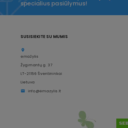
specialius pasiūlymus!
SUSISIEKITE SU MUMIS

emažylis
Žygimantų g. 37
LT-21156 Šventininkai
Lietuva
info@emazylis.lt
