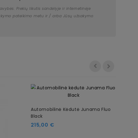
bės. Prekių likutis sandėlyje ir internetinėje
užsakymo pateikimo metu ir / arba Jūsų užsakymo
Automobilinė Kėdutė Junama Fluo
Black
Kaina
215,00 €