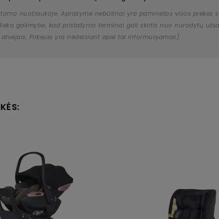
atomo nuotraukoje. Aprašyme nebūtinai yra paminėtos visos prekės savy
 išlieka galimybė, kad pristatymo terminai gali skirtis nuo nurodytų 
 atvejais, Pirkėjas yra nedelsiant apie tai informuojamas).
KĖS: