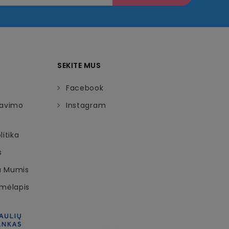
SEKITE MUS
Facebook
davimo
Instagram
itika
s
Su Mumis
emėlapis