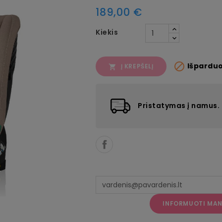
189,00 €
Kiekis

Išpardu
Į KREPŠELĮ

Pristatymas į namus.
INFORMUOTI MANE